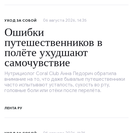
06 августа 2026, 14:35
УХОД ЗА СОБОЙ
Ошибки
путешественников в
полёте ухудшают
самочувствие
Нутрициолог Coral Club Анна Педорич обратила
внимание на то, что даже бывалые путешественники
часто испытывают усталость, сухость во рту,
головные боли или отёки после перелёта.
ЛЕНТА РУ