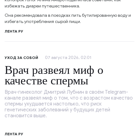
избежать диареи путешественника.
Она рекомендовала в поездках пить бутилированную воду и
избегать употребления сырой пищи.
ЛЕНТА РУ
07 августа 2026, 02:01
УХОД ЗА СОБОЙ
Врач развеял миф о
качестве спермы
Врач-гинеколог Дмитрий Лубнин в своём Telegram-
канале развеял миф о том, что с возрастом качество
спермы ухудшается настолько, что риск
генетических заболеваний у будущих детей
становится выше.
ЛЕНТА РУ