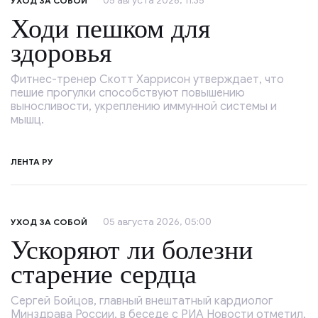
05 августа 2026, 11:35
УХОД ЗА СОБОЙ
Ходи пешком для
здоровья
Фитнес-тренер Скотт Харрисон утверждает, что
пешие прогулки способствуют повышению
выносливости, укреплению иммунной системы и
мышц.
ЛЕНТА РУ
05 августа 2026, 05:00
УХОД ЗА СОБОЙ
Ускоряют ли болезни
старение сердца
Сергей Бойцов, главный внештатный кардиолог
Минздрава России, в беседе с РИА Новости отметил,