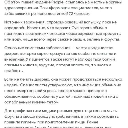
Об этом пишет издание People, ссылаясь на местные органы
здравоохранения. По информации специалистов, число
заболевших в регионе достигло 572 человек.
Источник заражения, спровоцировавший вспышку, пока не
определён. Известно, что паразит Cyclospora обычно
проникает в организм человека через заражённые продукты
или воду, чаще всего через свежие овощи, зелень и фрукты.
Основные симптомы заболевания — частая водянистая
диарея, которая характеризуется как особенно сильная и
внезапная. У пациентов также могут наблюдаться боли и
спазмы в животе, вздутие, потеря аппетита, тошнота и
слабость.
Если не лечить диарею, она может продолжаться несколько
недель. Специалисты утверждают, что инфекция обычно не
несёт смертельной угрозы, однако может привести к
обезвоживанию, особенно у детей, пожилых людей и лиц с
ослабленным иммунитетом.
Для профилактики медики рекомендуют тщательно мыть
фрукты и овощи перед употреблением, а также соблюдать
правила гигиены при приготовлении пищи. Ранее
колопроктолог Алина Амаро поделилась советами, как