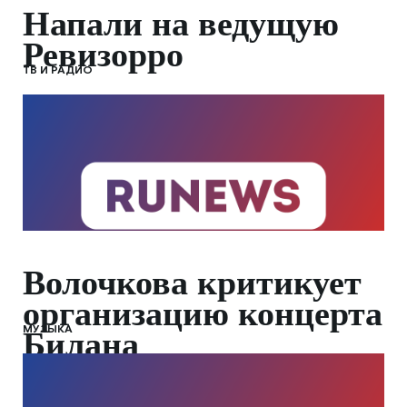
Напали на ведущую
Ревизорро
ТВ И РАДИО
Волочкова критикует
организацию концерта
МУЗЫКА
Билана