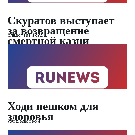
Скуратов выступает
за возвращение
СЛЕДСТВИЕ И СУД
смертной казни
Ходи пешком для
здоровья
УХОД ЗА СОБОЙ