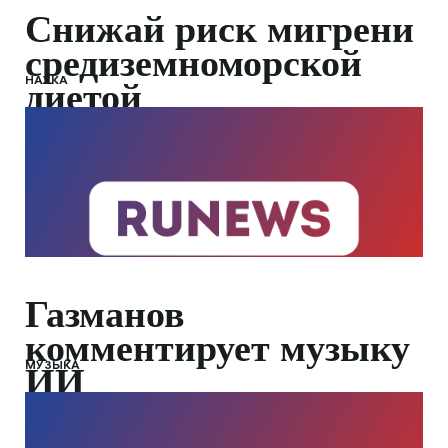
Снижай риск мигрени
средиземноморской
НАУКА
диетой
Газманов
комментирует музыку
МУЗЫКА
ИИ