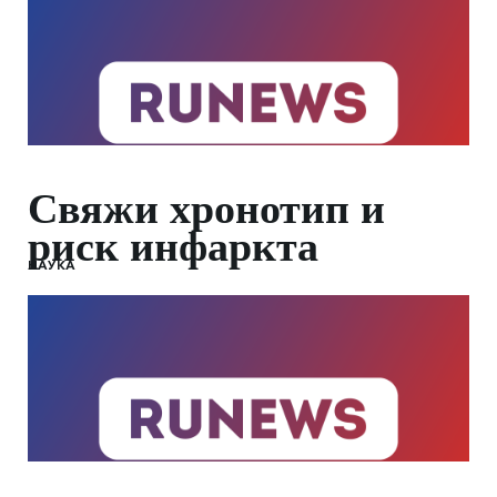
Свяжи хронотип и
риск инфаркта
НАУКА