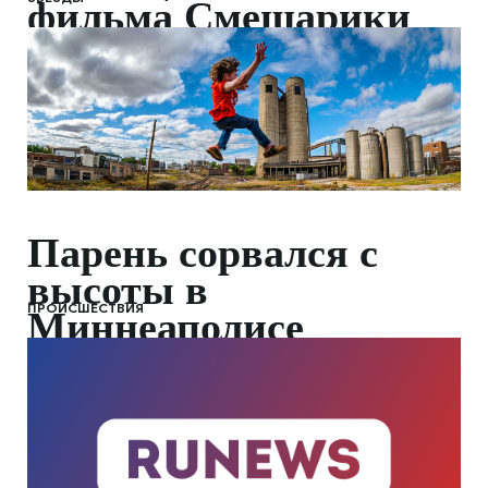
фильма Смешарики
сквозь вселенные
Парень сорвался с
высоты в
ПРОИСШЕСТВИЯ
Миннеаполисе