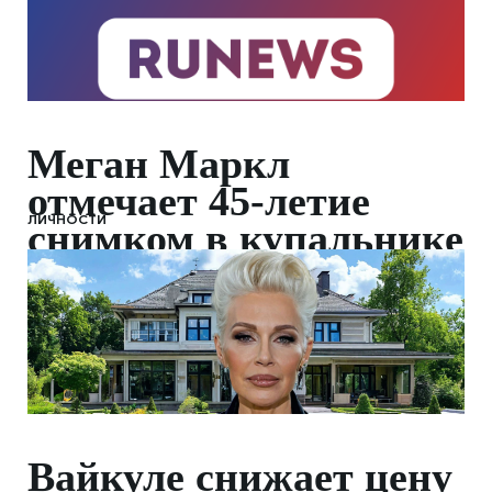
Меган Маркл
отмечает 45-летие
ЛИЧНОСТИ
снимком в купальнике
Вайкуле снижает цену