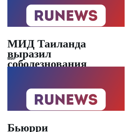
МИД Таиланда
выразил
МИР
соболезнования
России
Бьюрри