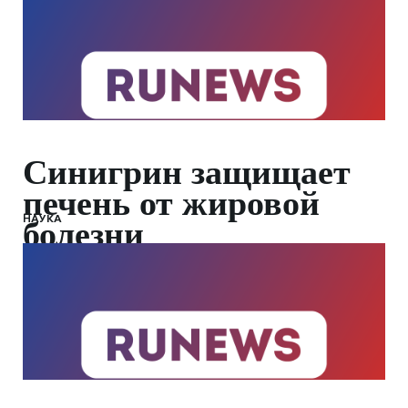
Синигрин защищает
печень от жировой
НАУКА
болезни