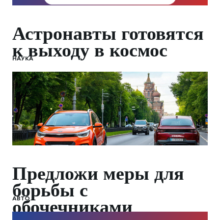
Астронавты готовятся
к выходу в космос
НАУКА
Предложи меры для
борьбы с
АВТО
обочечниками