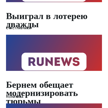
Выиграл в лотерею
дважды
СЧАСТЛИВЧИКИ
Бернем обещает
модернизировать
ПОЛИТИКА
тюрьмы