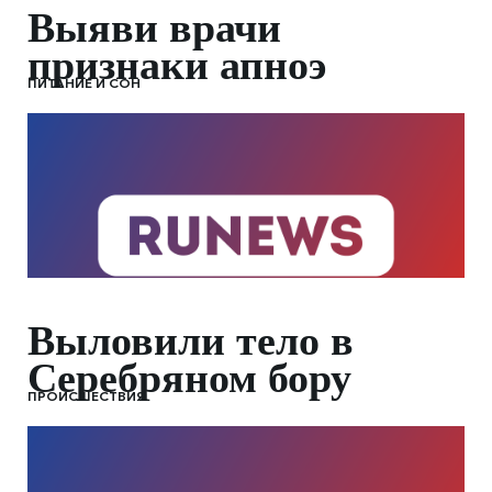
Выяви врачи
признаки апноэ
ПИТАНИЕ И СОН
Выловили тело в
Серебряном бору
ПРОИСШЕСТВИЯ