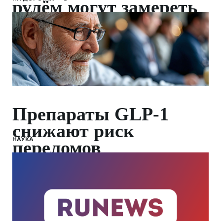
рулём могут замереть
Препараты GLP-1
снижают риск
НАУКА
переломов