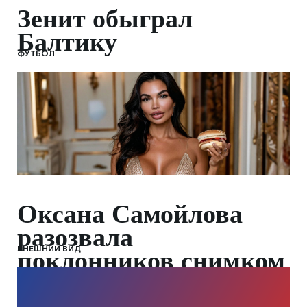
Зенит обыграл
Балтику
ФУТБОЛ
Оксана Самойлова
разозвала
ВНЕШНИЙ ВИД
поклонников снимком
с едой