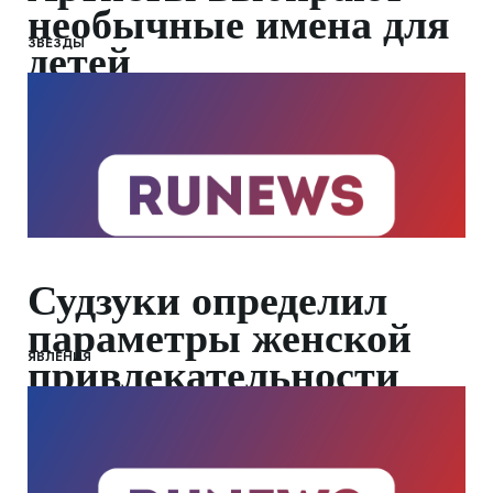
необычные имена для
ЗВЕЗДЫ
детей
Судзуки определил
параметры женской
ЯВЛЕНИЯ
привлекательности