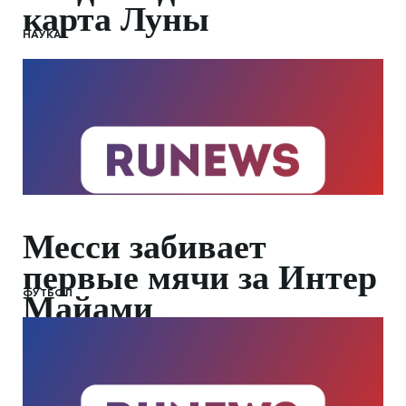
карта Луны
НАУКА
Месси забивает
первые мячи за Интер
ФУТБОЛ
Майами