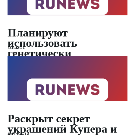
Планируют
использовать
КОСМОС
генетически
разнообразных
животных
Раскрыт секрет
украшений Купера и
ЛИЧНОСТИ