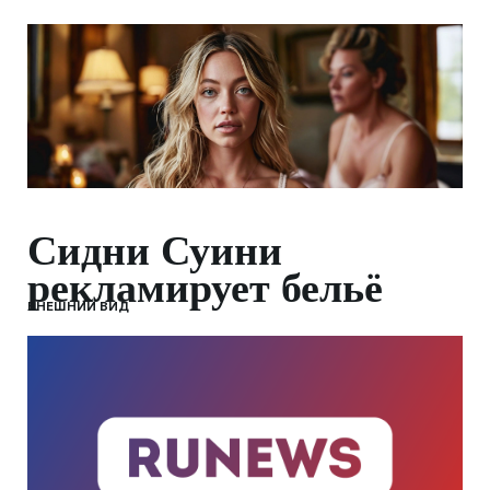
Сидни Суини
рекламирует бельё
ВНЕШНИЙ ВИД