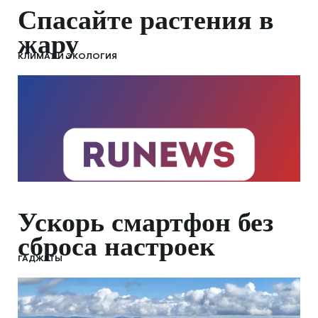
Спасайте растения в
жару
КЛИМАТ И ЭКОЛОГИЯ
Ускорь смартфон без
сброса настроек
ГАДЖЕТЫ