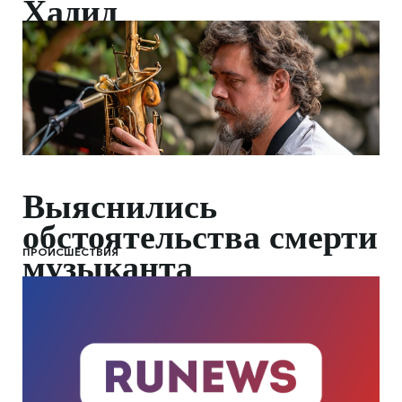
Хадид
Выяснились
обстоятельства смерти
ПРОИСШЕСТВИЯ
музыканта