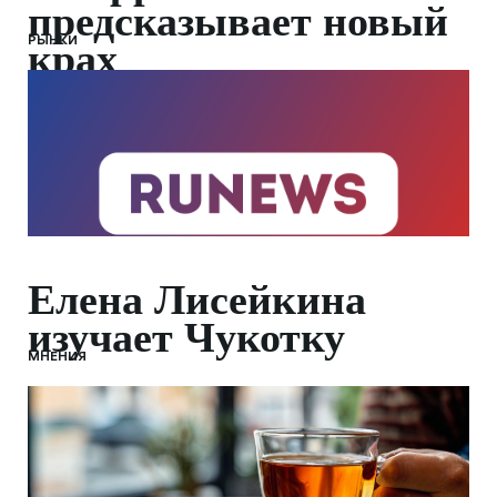
предсказывает новый
РЫНКИ
крах
Елена Лисейкина
изучает Чукотку
МНЕНИЯ