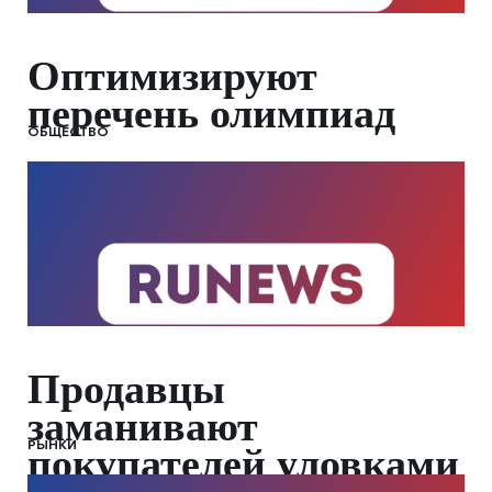
Оптимизируют
перечень олимпиад
ОБЩЕСТВО
Продавцы
заманивают
РЫНКИ
покупателей уловками