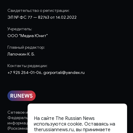
Свидетельство о регистрации:
ЭЛ № ФС 77 — 82763 от 14.02.2022
Учредитель:
ООО "Медиа Юнит"
Главный редактор:
Лапочкин К. Б.
Контакты редакции:
+7 925 254-01-06, gorportali@yandex.ru
Сетевое издание «runews» (18+) зарегистрировано в
Федеральной службе по надзору в сфере связи,
На сайте The Russian News
информационных технологий и массовых коммуникаций
используются cookie. Оставаясь на
(Роскомнадзор)
therussiannews.ru, вы принимаете