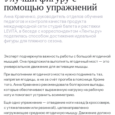
помощью упражнений
Анна Кравченко, руководитель отделов обучения
педагогов и контроля качества продукта
международной сети студий балета и растяжки
LEVITA, в беседе с корреспондентом «Ленты.ру»
поделилась способом достижения идеальной
фигуры для пляжного сезона.
Эксперт подчеркнула важность работы с большой ягодичной
мышцей. Она предложила выполнять ягодичный мост — это
универсальное движение для активации мышцы.
При выполнении ягодичного моста нужно поднимать таз,
напрягая ягодицы, а не за счёт прогиба в пояснице. Кроме
того, Анна Кравченко рекомендовала болгарские выпады,
которые обеспечивают выраженную нагрузку на рабочую
ногу и помогают устранить асимметрию.
Ещё одно упражнение — отведение ноги назад (в кроссовере,
с утяжелением или резинкой), целенаправленно
нагружающее среднюю ягодичную мышцу. Движение должно