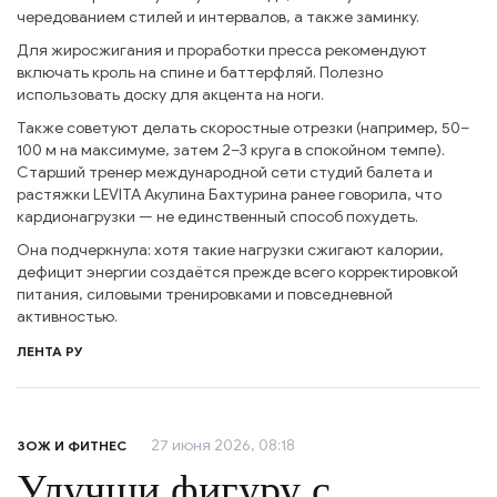
чередованием стилей и интервалов, а также заминку.
Для жиросжигания и проработки пресса рекомендуют
включать кроль на спине и баттерфляй. Полезно
использовать доску для акцента на ноги.
Также советуют делать скоростные отрезки (например, 50–
100 м на максимуме, затем 2–3 круга в спокойном темпе).
Старший тренер международной сети студий балета и
растяжки LEVITA Акулина Бахтурина ранее говорила, что
кардионагрузки — не единственный способ похудеть.
Она подчеркнула: хотя такие нагрузки сжигают калории,
дефицит энергии создаётся прежде всего корректировкой
питания, силовыми тренировками и повседневной
активностью.
ЛЕНТА РУ
27 июня 2026, 08:18
ЗОЖ И ФИТНЕС
Улучши фигуру с