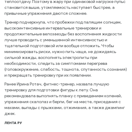
теплоотдачу. Поэтому в жару при одинаковой нагрузке пульс
становится выше, утомляемость наступает быстрее, а
привычные упражнения даются сложнее.
Тренер подчеркнула, что пробежки под палящим солнцем,
высокоинтенсивные интервальные тренировки и
продолжительные велозаезды без восполнения жидкости
лучше проводить с уменьшенной интенсивностью и
тщательной подготовкой или вообще отложить. Чтобы
минимизировать риски, нужно пить чаще, не дожидаясь
сильной жажды, восполнять электролиты при
необходимости, следить за симптомами перегрева
(головокружение, слабость, тошнота, спутанность сознания)
и прекращать тренировку при их появлении.
Ранее Ирина Ротач, фитнес-тренер, назвала лучшую
тренировку для подготовки фигуры к лету. Она
рекомендовала выполнять планку с приведением коленей,
упражнения скалолаз и берпи, бег на месте, приседания с
махами, выпады с прыжками, отжимания, а также джампинг
джек.
ЛЕНТА РУ