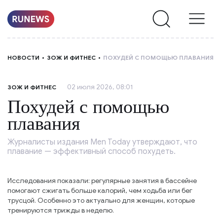
НОВОСТИ
НОВОСТИ
ЗОЖ И ФИТНЕС
ПОХУДЕЙ С ПОМОЩЬЮ ПЛАВАНИЯ
РУБРИКИ
02 июля 2026, 08:01
ЗОЖ И ФИТНЕС
О
Похудей с помощью
НАС
плавания
Журналисты издания Men Today утверждают, что
плавание — эффективный способ похудеть.
Исследования показали: регулярные занятия в бассейне
помогают сжигать больше калорий, чем ходьба или бег
трусцой. Особенно это актуально для женщин, которые
тренируются трижды в неделю.