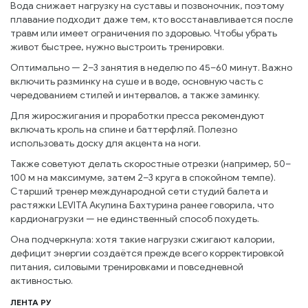
Вода снижает нагрузку на суставы и позвоночник, поэтому
плавание подходит даже тем, кто восстанавливается после
травм или имеет ограничения по здоровью. Чтобы убрать
живот быстрее, нужно выстроить тренировки.
Оптимально — 2–3 занятия в неделю по 45–60 минут. Важно
включить разминку на суше и в воде, основную часть с
чередованием стилей и интервалов, а также заминку.
Для жиросжигания и проработки пресса рекомендуют
включать кроль на спине и баттерфляй. Полезно
использовать доску для акцента на ноги.
Также советуют делать скоростные отрезки (например, 50–
100 м на максимуме, затем 2–3 круга в спокойном темпе).
Старший тренер международной сети студий балета и
растяжки LEVITA Акулина Бахтурина ранее говорила, что
кардионагрузки — не единственный способ похудеть.
Она подчеркнула: хотя такие нагрузки сжигают калории,
дефицит энергии создаётся прежде всего корректировкой
питания, силовыми тренировками и повседневной
активностью.
ЛЕНТА РУ