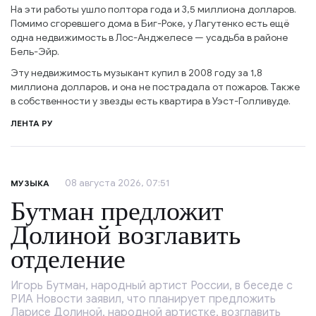
На эти работы ушло полтора года и 3,5 миллиона долларов.
Помимо сгоревшего дома в Биг-Роке, у Лагутенко есть ещё
одна недвижимость в Лос-Анджелесе — усадьба в районе
Бель-Эйр.
Эту недвижимость музыкант купил в 2008 году за 1,8
миллиона долларов, и она не пострадала от пожаров. Также
в собственности у звезды есть квартира в Уэст-Голливуде.
ЛЕНТА РУ
08 августа 2026, 07:51
МУЗЫКА
Бутман предложит
Долиной возглавить
отделение
Игорь Бутман, народный артист России, в беседе с
РИА Новости заявил, что планирует предложить
Ларисе Долиной, народной артистке, возглавить