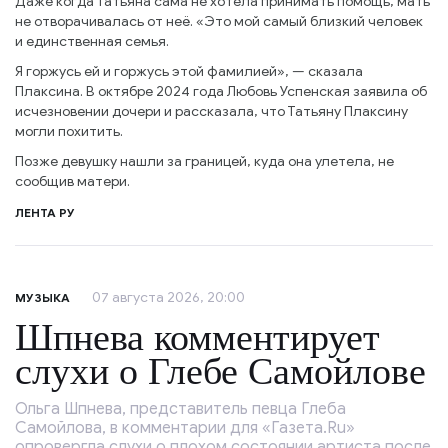
Даже когда Татьяна сама не хотела принимать помощь, мать
не отворачивалась от неё. «Это мой самый близкий человек
и единственная семья.
Я горжусь ей и горжусь этой фамилией», — сказала
Плаксина. В октябре 2024 года Любовь Успенская заявила об
исчезновении дочери и рассказала, что Татьяну Плаксину
могли похитить.
Позже девушку нашли за границей, куда она улетела, не
сообщив матери.
ЛЕНТА РУ
07 августа 2026, 20:00
МУЗЫКА
Шпнева комментирует
слухи о Глебе Самойлове
Ольга Шпнева, представитель певца Глеба
Самойлова, в комментарии для «Газета.Ru»
опровергла слухи о плохом состоянии артиста после