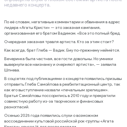
недавнего концерта.
По её словам, негативные комментарии и обвинения в адрес
лидера «Агаты Кристи» — это заказная кампания,
организованная его братом Вадимом. «Все это полный бред.
Очередная заказная травля артиста. Кто за этим стоит?
Как всегда, брат Глеба — Вадик. Ему по-прежнему неймётся.
Вечеринка была частная, все гости довольны. Но умники
вывернули все наизнанку и очерняют артиста», — заявила
Шпнева.
В соцсетях под публикациями о концерте появились призывы
отправить Глеба Самойлова в реабилитационный центр, так
как его выступление назвали «печальным зрелищем».
Братья Самойловы поссорились в 2010 году и прекратили
совместную работу из-за творческих и финансовых
разногласий.
Осенью 2025 года появились слухи о возможном
воссоединении культовой российской рок-группы «Агата
Кристи» спустя 16 лет после распада.