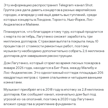
Эту информацию распространил Telegram-канал Shot.
Группа уже дала девять концертов в разных европейских
городах, и впереди у неё ещё девять выступлений, среди
которых концерты в Лондоне, Торонто, Нью-Йорке, Лос-
Анджелесе и Майами.
Планируется, что благодаря этому туру, который продлится
с марта по октябрь, Лагутенко сможет заработать три
миллиона долларов. Страховая выплата покрыла лишь 10
процентов от стоимости ремонтных работ, поэтому
музыканту необходимо дополнительно собрать 2,5 миллиона
долларов для завершения реконструкции.
Дом Лагутенко, который сгорел во время лесных пожаров в
январе 2025 года, находится в Биг-Роке, между Малибу и
Лос-Анджелесом. Это одноэтажный коттедж площадью 205
квадратных метров с тремя спальнями и четырьмя ванными
комнатами.
Музыкант приобрёл его в 2018 году в ипотеку за 2,8 миллиона
долларов. Как сообщает канал, изначально дом был под
угрозой из-за оползней, поэтому в 2020 году Лагутенко
вложил средства в укрепление фундамента.