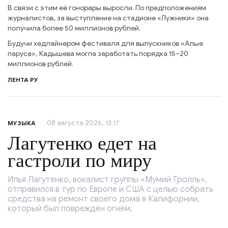
В связи с этим её гонорары выросли. По предположениям
журналистов, за выступление на стадионе «Лужники» она
получила более 50 миллионов рублей.
Будучи хедлайнером фестиваля для выпускников «Алые
паруса», Кадышева могла заработать порядка 15–20
миллионов рублей.
ЛЕНТА РУ
08 августа 2026, 13:17
МУЗЫКА
Лагутенко едет на
гастроли по миру
Илья Лагутенко, вокалист группы «Мумий Тролль»,
отправился в тур по Европе и США с целью собрать
средства на ремонт своего дома в Калифорнии,
который был повреждён огнём.