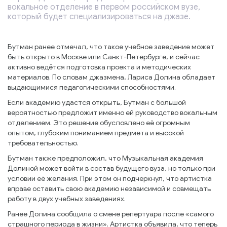
вокальное отделение в первом российском вузе,
который будет специализироваться на джазе.
Бутман ранее отмечал, что такое учебное заведение может
быть открыто в Москве или Санкт-Петербурге, и сейчас
активно ведётся подготовка проекта и методических
материалов. По словам джазмена, Лариса Долина обладает
выдающимися педагогическими способностями.
Если академию удастся открыть, Бутман с большой
вероятностью предложит именно ей руководство вокальным
отделением. Это решение обусловлено её огромным
опытом, глубоким пониманием предмета и высокой
требовательностью.
Бутман также предположил, что Музыкальная академия
Долиной может войти в состав будущего вуза, но только при
условии её желания. При этом он подчеркнул, что артистка
вправе оставить свою академию независимой и совмещать
работу в двух учебных заведениях.
Ранее Долина сообщила о смене репертуара после «самого
страшного периода в жизни». Артистка объявила, что теперь