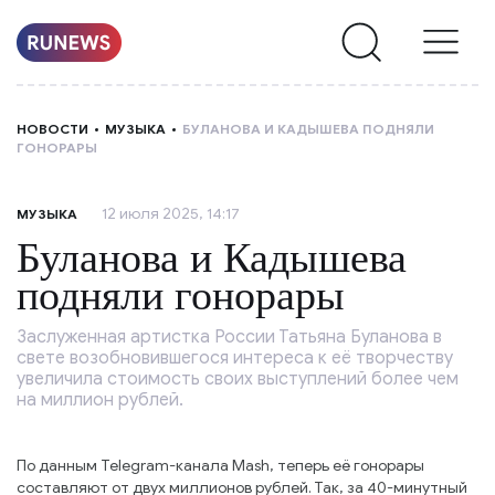
НОВОСТИ
НОВОСТИ
МУЗЫКА
БУЛАНОВА И КАДЫШЕВА ПОДНЯЛИ
ГОНОРАРЫ
РУБРИКИ
12 июля 2025, 14:17
МУЗЫКА
О
Буланова и Кадышева
НАС
подняли гонорары
Заслуженная артистка России Татьяна Буланова в
свете возобновившегося интереса к её творчеству
увеличила стоимость своих выступлений более чем
на миллион рублей.
По данным Telegram-канала Mash, теперь её гонорары
составляют от двух миллионов рублей. Так, за 40-минутный