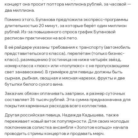
концерт она просит полтора миллиона рублей, за часовой —
два миллиона.
Помимо этого, Буланова предложила экспресс-программы
длительностью 20 минут, за которые берёт один миллион
рублей. Из-за повышенного спроса график Булановой
расписан практически на всё лето.
В её райдере указаны требования к транспорту (автомобиль
представительского класса), перелётам (только бизнес-
класс), размещению (гостиница не ниже четырёх звёзд,
номер класса «люкс» или «полулюкс» с не пропускающими
свет занавесками). В гримёрке для певицы должны быть
сырная, рыбная, овощная и мясная нарезки, фрукты и две
бутылки белого сухого вина.
Заказчик обязан оплачивать завтраки, а размер суточных
составляет 35 тысяч рублей. Эта сумма предназначена для
покрытия карманных расходов всего коллектива.
Другая российская певица, Надежда Кадышева, также
переживает новый виток популярности. Для своих молодых
поклонников солистка ансамбля «Золотое кольцо» начала
проводить стримы концертов и продавать мерч.