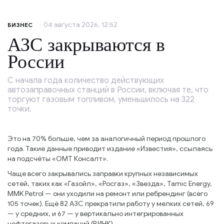
04 августа 2026, 12:52
БИЗНЕС
АЗС закрываются в
России
С начала года количество действующих
автозаправочных станций в России, включая те, что
торгуют газовым топливом, уменьшилось на 322
точки.
Это на 70% больше, чем за аналогичный период прошлого
года. Такие данные приводит издание «Известия», ссылаясь
на подсчёты «ОМТ Консалт».
Чаще всего закрывались заправки крупных независимых
сетей, таких как «Газойл», «Росгаз», «Звезда», Tamic Energy,
MMK Petrol — они уходили на ремонт или ребрендинг (всего
105 точек). Ещё 82 АЗС прекратили работу у мелких сетей, 69
— у средних, и 67 — у вертикально интегрированных
нефтегазовых компаний (ВИНК).