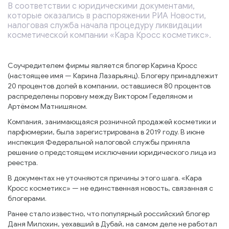
В соответствии с юридическими документами,
которые оказались в распоряжении РИА Новости,
налоговая служба начала процедуру ликвидации
косметической компании «Кара Кросс косметикс».
Соучредителем фирмы является блогер Карина Кросс
(настоящее имя — Карина Лазарьянц). Блогеру принадлежит
20 процентов долей в компании, оставшиеся 80 процентов
распределены поровну между Виктором Геделяном и
Артёмом Матнишяном.
Компания, занимающаяся розничной продажей косметики и
парфюмерии, была зарегистрирована в 2019 году. В июне
инспекция Федеральной налоговой службы приняла
решение о предстоящем исключении юридического лица из
реестра.
В документах не уточняются причины этого шага. «Кара
Кросс косметикс» — не единственная новость, связанная с
блогерами.
Ранее стало известно, что популярный российский блогер
Даня Милохин, уехавший в Дубай, на самом деле не работал