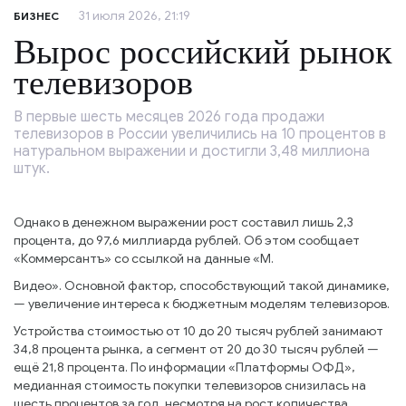
31 июля 2026, 21:19
БИЗНЕС
Вырос российский рынок
телевизоров
В первые шесть месяцев 2026 года продажи
телевизоров в России увеличились на 10 процентов в
натуральном выражении и достигли 3,48 миллиона
штук.
Однако в денежном выражении рост составил лишь 2,3
процента, до 97,6 миллиарда рублей. Об этом сообщает
«Коммерсантъ» со ссылкой на данные «М.
Видео». Основной фактор, способствующий такой динамике,
— увеличение интереса к бюджетным моделям телевизоров.
Устройства стоимостью от 10 до 20 тысяч рублей занимают
34,8 процента рынка, а сегмент от 20 до 30 тысяч рублей —
ещё 21,8 процента. По информации «Платформы ОФД»,
медианная стоимость покупки телевизоров снизилась на
шесть процентов за год, несмотря на рост количества