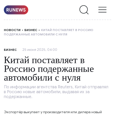
НОВОСТИ
НОВОСТИ
БИЗНЕС
КИТАЙ ПОСТАВЛЯЕТ В РОССИЮ
ПОДЕРЖАННЫЕ АВТОМОБИЛИ С НУЛЯ
РУБРИКИ
25 июня 2025, 04:00
БИЗНЕС
О
Китай поставляет в
НАС
Россию подержанные
автомобили с нуля
По информации агентства Reuters, Китай отправлял
в Россию новые автомобили, выдавая их за
подержанные.
Экспортёр выкупает у производителя или дилера новый