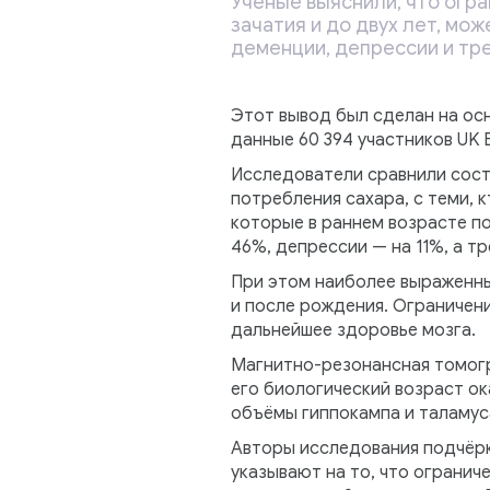
Учёные выяснили, что огра
зачатия и до двух лет, мо
деменции, депрессии и тр
Этот вывод был сделан на осн
данные 60 394 участников UK B
Исследователи сравнили сост
потребления сахара, с теми, 
которые в раннем возрасте по
46%, депрессии — на 11%, а т
При этом наиболее выраженны
и после рождения. Ограничени
дальнейшее здоровье мозга.
Магнитно-резонансная томогр
его биологический возраст ок
объёмы гиппокампа и таламуса
Авторы исследования подчёрк
указывают на то, что огранич