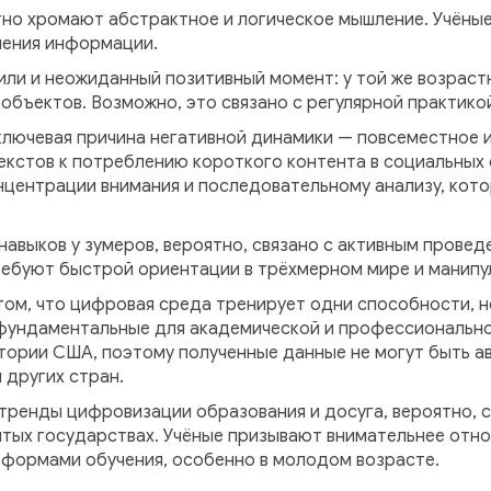
тно хромают абстрактное и логическое мышление. Учёные
чения информации.
ли и неожиданный позитивный момент: у той же возрастн
бъектов. Возможно, это связано с регулярной практикой
ключевая причина негативной динамики — повсеместное 
екстов к потреблению короткого контента в социальных 
нцентрации внимания и последовательному анализу, кот
авыков у зумеров, вероятно, связано с активным провед
ебуют быстрой ориентации в трёхмерном мире и манипу
ом, что цифровая среда тренирует одни способности, н
фундаментальные для академической и профессионально
тории США, поэтому полученные данные не могут быть а
 других стран.
 тренды цифровизации образования и досуга, вероятно, 
итых государствах. Учёные призывают внимательнее отно
формами обучения, особенно в молодом возрасте.