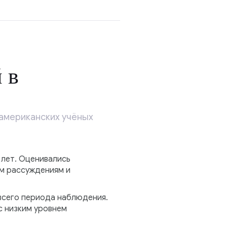
 в
 американских учёных
 лет. Оценивались
м рассуждениям и
всего периода наблюдения.
с низким уровнем