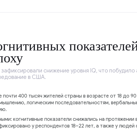
гнитивных показателей
поху
 зафиксировали снижение уровня IQ, что побудило
ледование в США.
почти 400 тысяч жителей страны в возрасте от 18 до 90
мышлению, логическим последовательностям, вербальны
ию.
ными: когнитивные показатели снижались на протяжении 
иксировано у респондентов 18–22 лет, а также у людей 