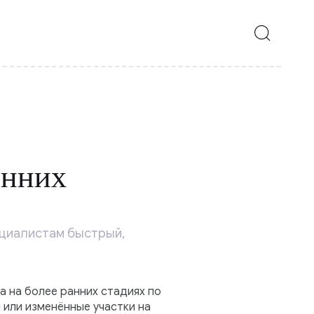
анних
ециалистам быстрый,
 на более ранних стадиях по
 или изменённые участки на