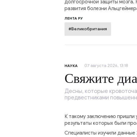
долгосрочной защиты мозга. 
развития болезни Альцгеймер
ЛЕНТА РУ
#Великобритания
07 августа 2026, 13:18
НАУКА
Свяжите диа
Десны, которые кровоточат
предвестниками повышенно
К такому заключению пришли у
результаты которых были проа
Специалисты изучили данные 