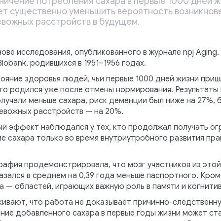
ничение потребления сахара в первые 1000 дней ж
жет существенно уменьшить вероятность возникнов
евожных расстройств в будущем.
ове исследования, опубликованного в журнале npj Aging.
iobank, родившихся в 1951–1956 годах.
ояние здоровья людей, чьи первые 1000 дней жизни приш
кто родился уже после отмены нормирования. Результаты 
лучали меньше сахара, риск деменции был ниже на 27%, 
ревожных расстройств — на 20%.
й эффект наблюдался у тех, кто продолжал получать ог
е сахара только во время внутриутробного развития пра
афия продемонстрировала, что мозг участников из этой
азался в среднем на 0,39 года меньше паспортного. Кроме
 — областей, играющих важную роль в памяти и когнити
ивают, что работа не доказывает причинно-следственну
ение добавленного сахара в первые годы жизни может ст