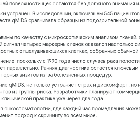
енней поверхности щёк остаются без должного внимания и
ски устранён. В исследовании, включавшем 545 пациенто
теста qMIDS сравнивала образцы из подозрительной зоны
авимы по качеству с микроскопическим анализом тканей.
й сигнал четырёх маркерных генов оказался настолько си
ностных отшелушивающихся клетках, собранных обычной
ение, поскольку с 1990 года число случаев рака полости
тёт параллельно. Ранняя диагностика остаётся ключевым
вторных визитов из-за болезненных процедур.
ние qMIDS, не только устраняет страх и дискомфорт, но 
нтов из группы риска. Разработчики планируют коммерц
 клинической практике уже через два года.
в онкостоматологии, где каждый час промедления может
менит подход к скринингу во всём мире.