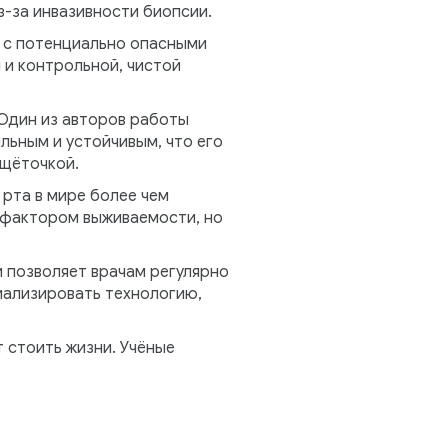
з-за инвазивности биопсии.
в с потенциально опасными
 и контрольной, чистой
 Один из авторов работы
льным и устойчивым, что его
 щёточкой.
 рта в мире более чем
 фактором выживаемости, но
и позволяет врачам регулярно
иализировать технологию,
 стоить жизни. Учёные