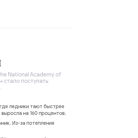
н
he National Academy of
ан стало поступать
.
 где ледники тают быстрее
 выросла на 160 процентов.
ник. Из-за потепления