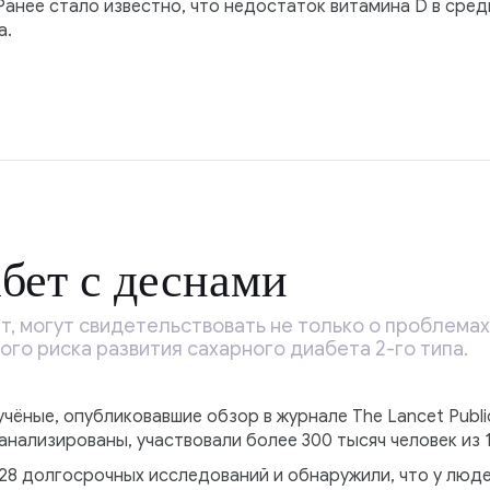
Ранее стало известно, что недостаток витамина D в сре
а.
бет с деснами
, могут свидетельствовать не только о проблемах 
го риска развития сахарного диабета 2-го типа.
чёные, опубликовавшие обзор в журнале The Lancet Public
нализированы, участвовали более 300 тысяч человек из 1
28 долгосрочных исследований и обнаружили, что у люд