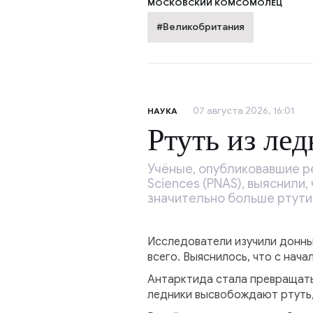
МОСКОВСКИЙ КОМСОМОЛЕЦ
#Великобритания
07 августа 2026, 16:01
НАУКА
Ртуть из лед
Учёные, опубликовавшие ре
Sciences (PNAS), выяснили
значительно больше ртути,
Исследователи изучили донны
всего. Выяснилось, что с нач
Антарктида стала превращатьс
ледники высвобождают ртуть,