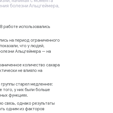
изни, начиная с момента
ения болезни Альцгеймера,
 В работе использовались
лись на период ограниченного
показали, что у людей,
болезни Альцгеймера — на
раниченное количество сахара
ктически не влияло на
 группы старел медленнее:
 того, у них были больше
вных функциях.
ю связь, однако результаты
ать одним из факторов