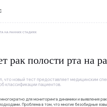
С
ТА НА РАННИХ СТАДИЯХ
ет рак полости рта на р
л, что новый тест предоставляет медицинским сп
об классификации пациентов.
многократно для мониторинга динамики и выявления рака
одходами. Проблема в том, что многие безобидные язвы