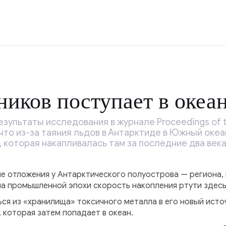
ников поступает в океа
зультаты исследования в журнале Proceedings of t
, что из-за таяния льдов в Антарктиде в Южный оке
 которая накапливалась там за последние два века
е отложения у Антарктического полуострова — региона,
ала промышленной эпохи скорость накопления ртути здесь
я из «хранилища» токсичного металла в его новый источ
 которая затем попадает в океан.