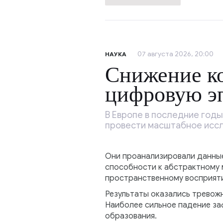
07 августа 2026, 20:00
НАУКА
Снижение ко
цифровую э
В Европе в последние годы
провести масштабное исс
Они проанализировали данные 
способности к абстрактному 
пространственному восприят
Результаты оказались тревож
Наиболее сильное падение заф
образования.