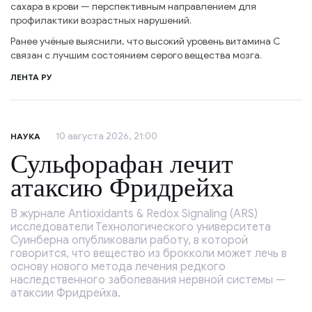
сахара в крови — перспективным направлением для
профилактики возрастных нарушений.
Ранее учёные выяснили, что высокий уровень витамина C
связан с лучшим состоянием серого вещества мозга.
ЛЕНТА РУ
10 августа 2026, 21:00
НАУКА
Сульфорафан лечит
атаксию Фридрейха
В журнале Antioxidants & Redox Signaling (ARS)
исследователи Технологического университета
Суинберна опубликовали работу, в которой
говорится, что вещество из брокколи может лечь в
основу нового метода лечения редкого
наследственного заболевания нервной системы —
атаксии Фридрейха.