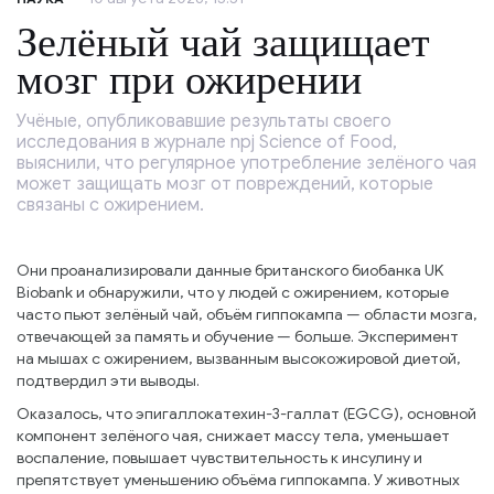
Зелёный чай защищает
мозг при ожирении
Учёные, опубликовавшие результаты своего
исследования в журнале npj Science of Food,
выяснили, что регулярное употребление зелёного чая
может защищать мозг от повреждений, которые
связаны с ожирением.
Они проанализировали данные британского биобанка UK
Biobank и обнаружили, что у людей с ожирением, которые
часто пьют зелёный чай, объём гиппокампа — области мозга,
отвечающей за память и обучение — больше. Эксперимент
на мышах с ожирением, вызванным высокожировой диетой,
подтвердил эти выводы.
Оказалось, что эпигаллокатехин-3-галлат (EGCG), основной
компонент зелёного чая, снижает массу тела, уменьшает
воспаление, повышает чувствительность к инсулину и
препятствует уменьшению объёма гиппокампа. У животных