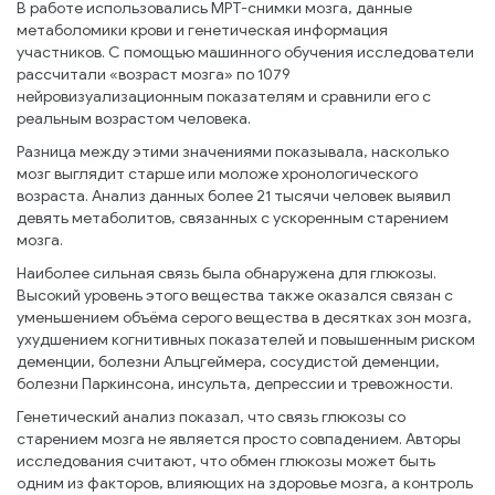
В работе использовались МРТ-снимки мозга, данные
метаболомики крови и генетическая информация
участников. С помощью машинного обучения исследователи
рассчитали «возраст мозга» по 1079
нейровизуализационным показателям и сравнили его с
реальным возрастом человека.
Разница между этими значениями показывала, насколько
мозг выглядит старше или моложе хронологического
возраста. Анализ данных более 21 тысячи человек выявил
девять метаболитов, связанных с ускоренным старением
мозга.
Наиболее сильная связь была обнаружена для глюкозы.
Высокий уровень этого вещества также оказался связан с
уменьшением объёма серого вещества в десятках зон мозга,
ухудшением когнитивных показателей и повышенным риском
деменции, болезни Альцгеймера, сосудистой деменции,
болезни Паркинсона, инсульта, депрессии и тревожности.
Генетический анализ показал, что связь глюкозы со
старением мозга не является просто совпадением. Авторы
исследования считают, что обмен глюкозы может быть
одним из факторов, влияющих на здоровье мозга, а контроль