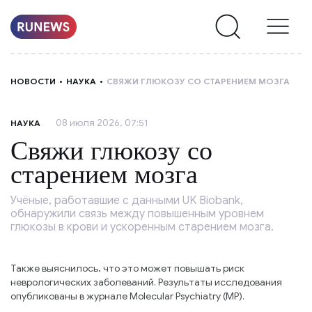
НОВОСТИ
НОВОСТИ
НАУКА
СВЯЖИ ГЛЮКОЗУ СО СТАРЕНИЕМ МОЗГА
РУБРИКИ
08 июля 2026, 07:51
НАУКА
О
Свяжи глюкозу со
НАС
старением мозга
Учёные, работавшие с данными UK Biobank,
обнаружили связь между повышенным уровнем
глюкозы в крови и ускоренным старением мозга.
Также выяснилось, что это может повышать риск
неврологических заболеваний. Результаты исследования
опубликованы в журнале Molecular Psychiatry (MP).