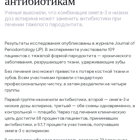
антибиотикам
Учёные выяснили, что комбинация омега-3 и низких
доз аспирина может заменить антибиотики при
лечении тяжёлого пародонтита.
Результаты исследования опубликованы в журнале Journal of
Periodontology (JP). В эксперименте участвовали 109
пациентов с тяжёлой формой пародонтита — хронического
заболевания, разрушающего ткани, удерживающие зубы.
Без лечения оно может привести к потере костной ткани и
зубов. Всем участникам провели стандартную
профессиональную чистку, а затем разделили на четыре
группы.
Первой группе назначили антибиотики, второй — омега-3 и
низкие дозы аспирина, третьей — обе схемы одновременно, а
контрольной — плацебо. Через год лечения клиническую
цель достигли 58 процентов пациентов, принимавших
антибиотики, и 57,7 процента участников, получавших
омега-3 с аспирином.