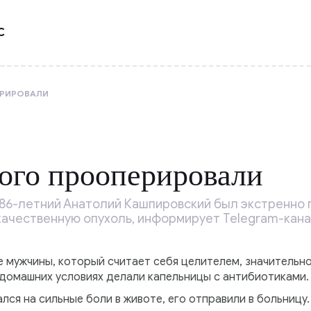
С
РИРОВАЛИ
ого прооперировали
 86-летний Анатолий Кашпировский был экстренно 
качественную опухоль, информирует Telegram-кана
е мужчины, который считает себя целителем, значительно
 домашних условиях делали капельницы с антибиотиками.
ся на сильные боли в животе, его отправили в больницу.