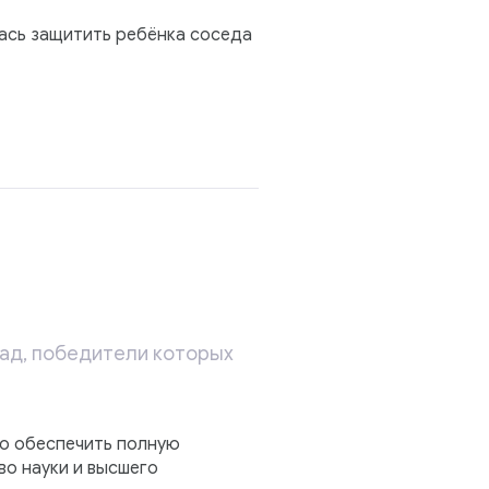
ась защитить ребёнка соседа
ад, победители которых
но обеспечить полную
во науки и высшего