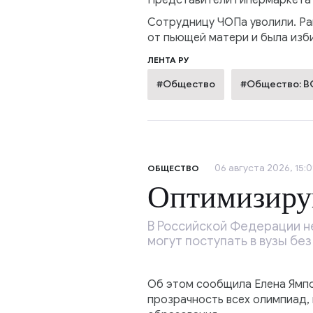
Представители гипермаркета 
Сотрудницу ЧОПа уволили. Ра
от пьющей матери и была изб
ЛЕНТА РУ
#Общество
#Общество: 
06 августа 2026, 15:0
ОБЩЕСТВО
Оптимизиру
В Российской Федерации н
могут поступать в вузы без
Об этом сообщила Елена Ямпо
прозрачность всех олимпиад, 