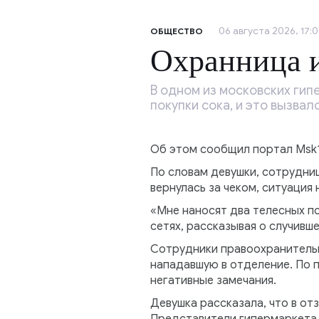
06 августа 2026, 17:0
ОБЩЕСТВО
Охранница и
В одном из московских ги
покупки сока, и это вызвал
Об этом сообщил портал Msk1
По словам девушки, сотрудниц
вернулась за чеком, ситуация
«Мне наносят два телесных по
сетях, рассказывая о случивш
Сотрудники правоохранительн
нападавшую в отделение. По п
негативные замечания.
Девушка рассказала, что в от