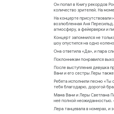
Он попал в Книгу рекордов Ро
количество зрителей. На моме
На концерте присутствовали н
возлюбленная Аня Пересильд.
атмосферу, а фейерверки и п
Концерт запомнился не тольк
шоу опустился на одно колено
Она ответила «Да», и пара сл
Поклонникам понравился выхо
После выступления девушка пр
Вани и его сестры Леры также
Ребята исполнили песню «Ты с
тебя благодарю, дорогой бра
Мама Вани и Леры Светлана П
неё полной неожиданностью. 
Лера танцевала в номерах, и э