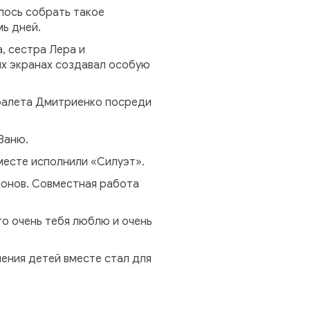
лось собрать такое
мь дней.
, сестра Лера и
х экранах создавал особую
 балета Дмитриенко посреди
Ваню.
месте исполнили «Силуэт».
пионов. Совместная работа
то очень тебя люблю и очень
ения детей вместе стал для