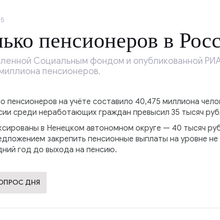
35
лько пенсионеров в Рос
ленной Социальным фондом и опубликованной РИА 
 миллиона пенсионеров.
во пенсионеров на учёте составило 40,475 миллиона челов
сии среди неработающих граждан превысил 35 тысяч руб
сированы в Ненецком автономном округе — 40 тысяч ру
едложением закрепить пенсионные выплаты на уровне не
дний год до выхода на пенсию.
ВОПРОС ДНЯ