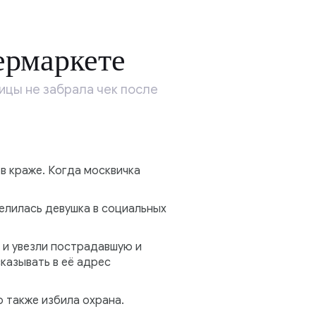
ермаркете
ицы не забрала чек после
 в краже. Когда москвичка
делилась девушка в социальных
 и увезли пострадавшую и
казывать в её адрес
о также избила охрана.