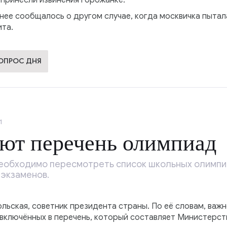
принесли извинения горожанке.
нее сообщалось о другом случае, когда москвичка пытал
ита.
ВОПРОС ДНЯ
1
ют перечень олимпиад
еобходимо пересмотреть список школьных олимпи
 экзаменов.
льская, советник президента страны. По её словам, важ
включённых в перечень, который составляет Министерст