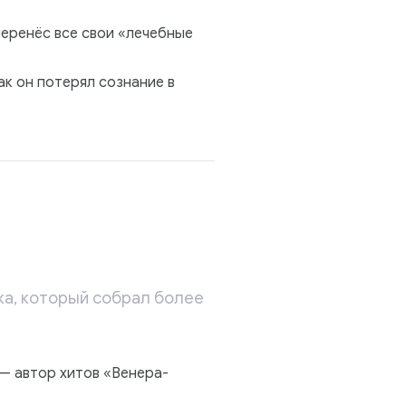
перенёс все свои «лечебные
ак он потерял сознание в
ка, который собрал более
— автор хитов «Венера-