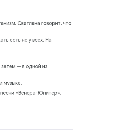
ганизм. Светлана говорит, что
ть есть не у всех. На
 затем — в одной из
и музыке.
к песни «Венера-Юпитер».