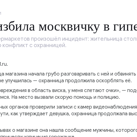
1
збила москвичку в гип
пермаркетов произошёл инцидент: жительница стол
о конфликт с охранницей.
.ru.
а магазина начала грубо разговаривать с ней и обвинять
 не улучшилась — охранница продолжила оскорблять её.
вреждения в область виска, у меня слетают очки», — по
емся. На место вызвали скорую помощь и полицию.
ых органов проверили записи с камер видеонаблюдения
ути, как утверждает девушка, охранница продолжала выс
зывах о магазине она нашла сообщение мужчины, которог