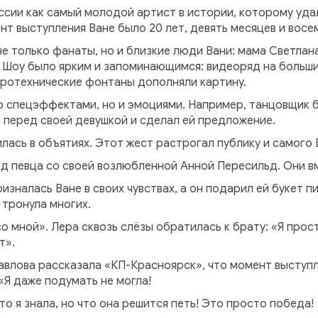
ссии как самый молодой артист в истории, которому уда
нт выступления Ване было 20 лет, девять месяцев и восе
е только фанаты, но и близкие люди Вани: мама Светлана
 Шоу было ярким и запоминающимся: видеоряд на больши
иротехнические фонтаны дополняли картину.
о спецэффектами, но и эмоциями. Например, танцовщик
 перед своей девушкой и сделал ей предложение.
илась в объятиях. Этот жест растрогал публику и самого 
д певца со своей возлюбленной Анной Пересильд. Они в
изналась Ване в своих чувствах, а он подарил ей букет 
 тронула многих.
о мной». Лера сквозь слёзы обратилась к брату: «Я прос
т».
авлова рассказала «КП-Красноярск», что момент выступл
«Я даже подумать не могла!
то я знала, но что она решится петь! Это просто победа!