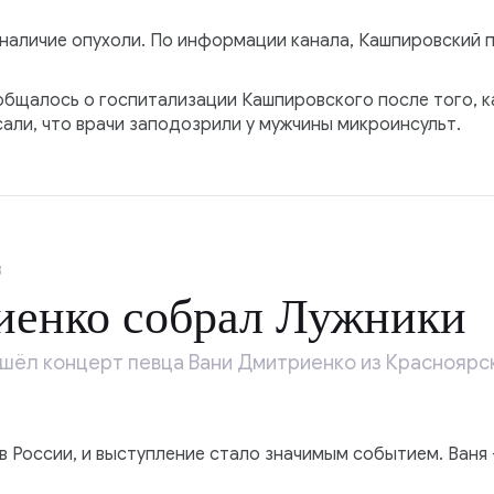
наличие опухоли. По информации канала, Кашпировский 
ообщалось о госпитализации Кашпировского после того, к
али, что врачи заподозрили у мужчины микроинсульт.
8
иенко собрал Лужники
ошёл концерт певца Вани Дмитриенко из Красноярс
 России, и выступление стало значимым событием. Ваня 