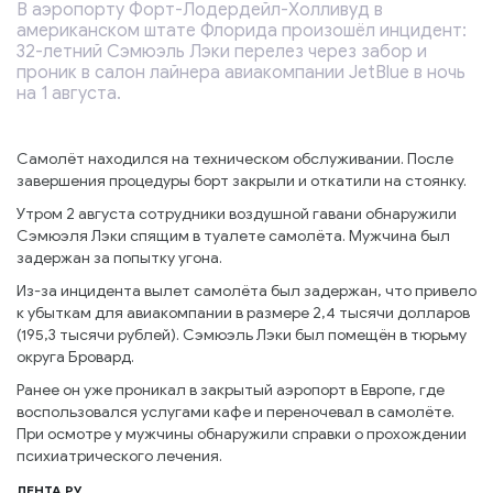
В аэропорту Форт-Лодердейл-Холливуд в
американском штате Флорида произошёл инцидент:
32-летний Сэмюэль Лэки перелез через забор и
проник в салон лайнера авиакомпании JetBlue в ночь
на 1 августа.
Самолёт находился на техническом обслуживании. После
завершения процедуры борт закрыли и откатили на стоянку.
Утром 2 августа сотрудники воздушной гавани обнаружили
Сэмюэля Лэки спящим в туалете самолёта. Мужчина был
задержан за попытку угона.
Из-за инцидента вылет самолёта был задержан, что привело
к убыткам для авиакомпании в размере 2,4 тысячи долларов
(195,3 тысячи рублей). Сэмюэль Лэки был помещён в тюрьму
округа Бровард.
Ранее он уже проникал в закрытый аэропорт в Европе, где
воспользовался услугами кафе и переночевал в самолёте.
При осмотре у мужчины обнаружили справки о прохождении
психиатрического лечения.
ЛЕНТА РУ