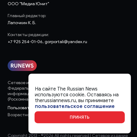
ООО "Медиа Юнит"
Главный редактор:
Лапочкин К. Б.
Контакты редакции:
+7 925 254-01-06, gorportali@yandex.ru
Сетевое издание «runews» (18+) зарегистрировано в
Федеральной службе по надзору в сфере связи,
На сайте The Russian News
информационных технологий и массовых коммуникаций
используются cookie. Оставаясь на
(Роскомнадзор)
therussiannews.ru, вы принимаете
пользовательское соглашение
Пользовательское соглашение
Возрастное ограничение:
18+
ПРИНЯТЬ
Copyright 2013 - ©
2026 All rights reserved | Сетевое издание