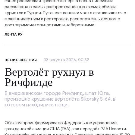
Ранее российская тревел-блогерша Елена Лисейкина
рассказала о самых распространённых схемах обмана
туристов в Турции. Путешественники часто сталкиваются с
мошенничеством в ресторанах, расположенных рядом с
достопримечательностями и набережными.
ЛЕНТА РУ
08 августа 2026, 00:52
ПРОИСШЕСТВИЯ
Вертолёт рухнул в
Ричфилде
В американском городе Ричфилд, штат Юта,
произошло крушение вертолёта Sikorsky S-64, в
котором находились люди.
Об этом проинформировало Федеральное управление
гражданской авиации США (FAA), как передаёт РИА Новости.
Катастрофа случилась в пятницу, 7 августа, примерно в 10:00