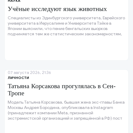
НАУКА
Учёные исследуют язык животных
Специалисты из Эдинбургского университета, Еврейского
университета в Иерусалиме и Университета Тэйке в
Японии выяснили, что пение бенгальских вьюрков
подчиняется тем же статистическим закономерностям,
что и человеческая речь.
07 августа 2026, 21:36
ЛИЧНОСТИ
Татьяна Корсакова прогулялась в Сен-
Тропе
Модель Татьяна Корсакова, бывшая жена экс-главы Банка
Москвы Андрея Бородина, опубликовала в Instagram
(принадлежит компании Meta, признанной
экстремистской организацией и запрещённой в РФ) пост
с кадрами своей прогулки в Сен-Тропе (Франция).