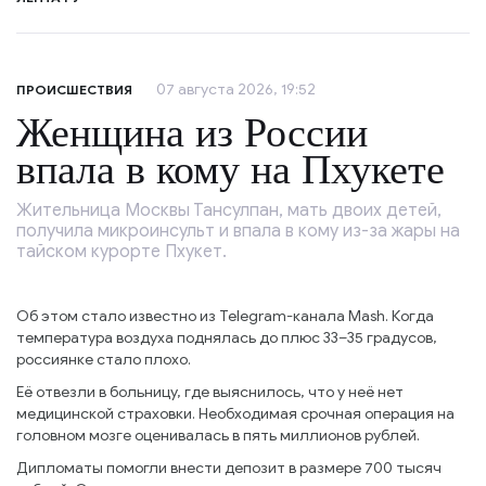
07 августа 2026, 19:52
ПРОИСШЕСТВИЯ
Женщина из России
впала в кому на Пхукете
Жительница Москвы Тансулпан, мать двоих детей,
получила микроинсульт и впала в кому из-за жары на
тайском курорте Пхукет.
Об этом стало известно из Telegram-канала Mash. Когда
температура воздуха поднялась до плюс 33–35 градусов,
россиянке стало плохо.
Её отвезли в больницу, где выяснилось, что у неё нет
медицинской страховки. Необходимая срочная операция на
головном мозге оценивалась в пять миллионов рублей.
Дипломаты помогли внести депозит в размере 700 тысяч