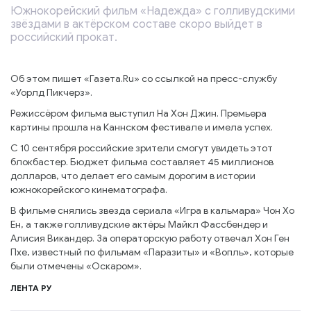
Южнокорейский фильм «Надежда» с голливудскими
звёздами в актёрском составе скоро выйдет в
российский прокат.
Об этом пишет «Газета.Ru» со ссылкой на пресс-службу
«Уорлд Пикчерз».
Режиссёром фильма выступил На Хон Джин. Премьера
картины прошла на Каннском фестивале и имела успех.
С 10 сентября российские зрители смогут увидеть этот
блокбастер. Бюджет фильма составляет 45 миллионов
долларов, что делает его самым дорогим в истории
южнокорейского кинематографа.
В фильме снялись звезда сериала «Игра в кальмара» Чон Хо
Ен, а также голливудские актёры Майкл Фассбендер и
Алисия Викандер. За операторскую работу отвечал Хон Ген
Пхе, известный по фильмам «Паразиты» и «Вопль», которые
были отмечены «Оскаром».
ЛЕНТА РУ