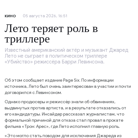
05 августа 2026, 16:51
КИНО
Лето теряет роль в
триллере
Известный американский актёр и музыкант Джаред
Лето не сыграет в политическом триллере
«Убийство» режиссёра Барри Левинсона.
Об этом сообщает издание Page Six. По информации
источника, Лето был очень заинтересован в участии и почти
договорился с Левинсоном.
Однако продюсеры и режиссёр знали об обвинениях,
выдвинутых против артиста, и в результате отказались от
его кандидатуры. Инсайдер рассказал журналистам, что
формальной причиной для отказа стал провал в прокате
фильма «Трон: Арес», где Лето исполнил главную роль.
«Это могло стать поводом для исключения Джареда из