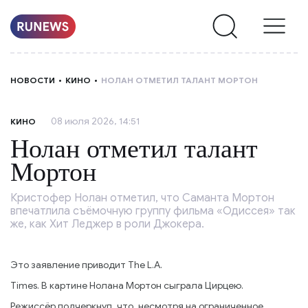
НОВОСТИ
НОВОСТИ
КИНО
НОЛАН ОТМЕТИЛ ТАЛАНТ МОРТОН
РУБРИКИ
08 июля 2026, 14:51
КИНО
О
Нолан отметил талант
НАС
Мортон
Кристофер Нолан отметил, что Саманта Мортон
впечатлила съёмочную группу фильма «Одиссея» так
же, как Хит Леджер в роли Джокера.
Это заявление приводит The L.A.
Times. В картине Нолана Мортон сыграла Цирцею.
Режиссёр подчеркнул, что, несмотря на ограниченное