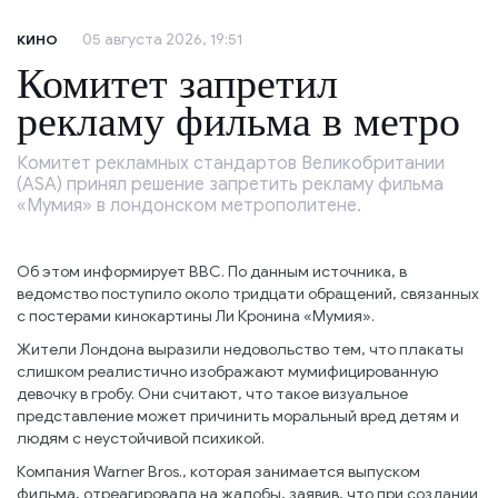
05 августа 2026, 19:51
КИНО
Комитет запретил
рекламу фильма в метро
Комитет рекламных стандартов Великобритании
(ASA) принял решение запретить рекламу фильма
«Мумия» в лондонском метрополитене.
Об этом информирует BBC. По данным источника, в
ведомство поступило около тридцати обращений, связанных
с постерами кинокартины Ли Кронина «Мумия».
Жители Лондона выразили недовольство тем, что плакаты
слишком реалистично изображают мумифицированную
девочку в гробу. Они считают, что такое визуальное
представление может причинить моральный вред детям и
людям с неустойчивой психикой.
Компания Warner Bros., которая занимается выпуском
фильма, отреагировала на жалобы, заявив, что при создании