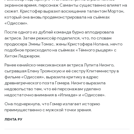
экранное время, персонаж Саманты существенно влияет на
сюжет. Кристофер выразил восхищение талантом Мортон,
который она вновь продемонстрировала на съёмках
«Одиссеи».
После одного из дублей команда бурно аплодировала
актрисе. Затем режиссёр поделился, что, по словам
продюсера Эммы Томас, жены Кристофера Нолана, нечто
подобное происходило на съёмках «Тёмного рыцаря» с
Хитом Леджером.
Ранее кенийско-мексиканская актриса Лупита Нионго,
сыгравшая Елену Троянскую и её сестру Клитемнестру в
фильме «Одиссея», выразила критику в адрес
древнегреческого поэта Гомера. Нионго выразила
недовольство тем, что её персонажам уделено
недостаточно внимания в «Илиаде» и «Одиссее».
Она подчеркнула, что Гомер излагает историю
преимущественно с мужской точки зрения.
ЛЕНТА РУ