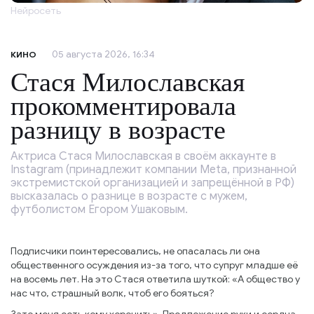
Нейросеть
05 августа 2026, 16:34
КИНО
Стася Милославская
прокомментировала
разницу в возрасте
Актриса Стася Милославская в своём аккаунте в
Instagram (принадлежит компании Meta, признанной
экстремистской организацией и запрещённой в РФ)
высказалась о разнице в возрасте с мужем,
футболистом Егором Ушаковым.
Подписчики поинтересовались, не опасалась ли она
общественного осуждения из-за того, что супруг младше её
на восемь лет. На это Стася ответила шуткой: «А общество у
нас что, страшный волк, чтоб его бояться?