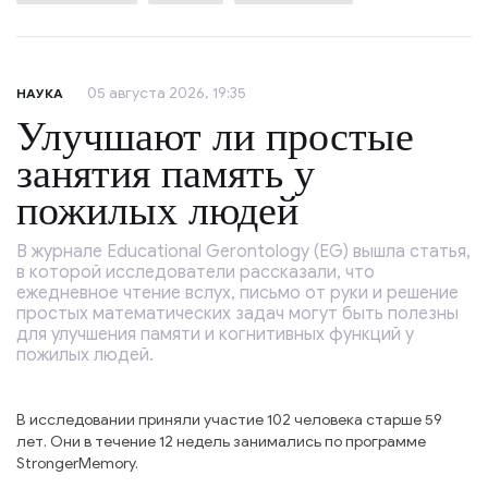
05 августа 2026, 19:35
НАУКА
Улучшают ли простые
занятия память у
пожилых людей
В журнале Educational Gerontology (EG) вышла статья,
в которой исследователи рассказали, что
ежедневное чтение вслух, письмо от руки и решение
простых математических задач могут быть полезны
для улучшения памяти и когнитивных функций у
пожилых людей.
В исследовании приняли участие 102 человека старше 59
лет. Они в течение 12 недель занимались по программе
StrongerMemory.