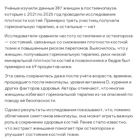
Учёные изучили данные 387 женщин в постменопаузе,
которым с 2021 по 2025 год проводили исследование
плотности костей. Примерно треть участниц получала
гормональную терапию, а остальные — нет.
Исследователи сравнили частоту остеопении и остеопороза
— состояний, связанных со снижением плотности костной
ткани и повышенным риском переломов. Выяснилось, что у
женщин, получавших гормональную терапию, риск низкой
минеральной плотности костей в позвоночнике и бедре был
примерно на 69 процентов ниже.
Эта связь сохранилась даже после учёта возраста, времени,
прошедшего после менопаузы, уровня витамина D, курения и
других факторов здоровья. Авторы отмечают, что многие
женщины избегают гормональной терапии из-за опасений по
поводу её безопасности.
Однако результаты исследования показывают, что, помимо
облегчения симптомов менопаузы, она может играть важную
роль в сохранении здоровья костей. Ранее стало известно,
что экстракт женьшеня помогает при остеопорозе и
улучшает состояние костной ткани.