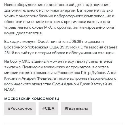
Новое оборудование станет основой для подключения
дополнительного источника энергии. Батарея не только
усилит энергоснабжение лабораторного комплекса, но и
обеспечит питанием системы, критически важные для
управляемого схода МКС с орбиты, запланированного на
конец десятилетия.
Выход из модуля Quest начнётся в 08:35 по времени
Восточного побережья США (15:35 мск). Эта миссия станет
281-й по счёту в истории сборки и обслуживания станции.
На борту МКС в данный момент несут вахту семь членов
экипажа. Помимо американских астронавтов, в состав
миссии входят космонавты Роскосмоса Пётр Дубров, Анна
Кикина и Андрей Федяев, а также астронавт Европейского
космического агентства Софи Адено и Джек Хэтэуэй из
NASA.
МОСКОВСКИЙ КОМСОМОЛЕЦ
#Роскосмос
#США
#Гватемала