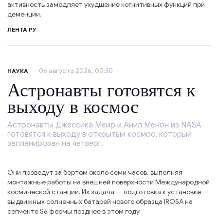
активность замедляет ухудшение когнитивных функций при
деменции.
ЛЕНТА РУ
06 августа 2026, 00:30
НАУКА
Астронавты готовятся к
выходу в космос
Астронавты Джессика Меир и Анил Менон из NASA
готовятся к выходу в открытый космос, который
запланирован на четверг.
Они проведут за бортом около семи часов, выполняя
монтажные работы на внешней поверхности Международной
космической станции. Их задача — подготовка к установке
выдвижных солнечных батарей нового образца IROSA на
сегменте S6 фермы позднее в этом году.