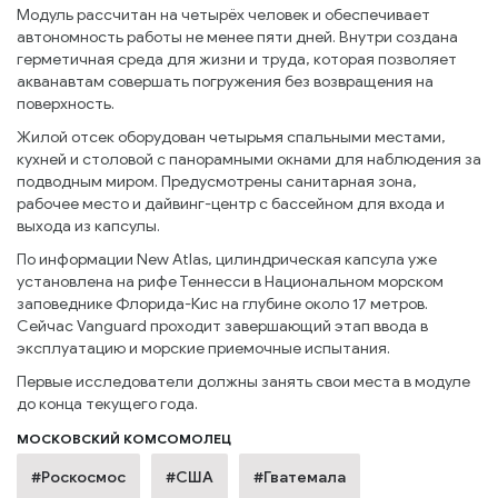
Модуль рассчитан на четырёх человек и обеспечивает
автономность работы не менее пяти дней. Внутри создана
герметичная среда для жизни и труда, которая позволяет
акванавтам совершать погружения без возвращения на
поверхность.
Жилой отсек оборудован четырьмя спальными местами,
кухней и столовой с панорамными окнами для наблюдения за
подводным миром. Предусмотрены санитарная зона,
рабочее место и дайвинг-центр с бассейном для входа и
выхода из капсулы.
По информации New Atlas, цилиндрическая капсула уже
установлена на рифе Теннесси в Национальном морском
заповеднике Флорида-Кис на глубине около 17 метров.
Сейчас Vanguard проходит завершающий этап ввода в
эксплуатацию и морские приемочные испытания.
Первые исследователи должны занять свои места в модуле
до конца текущего года.
МОСКОВСКИЙ КОМСОМОЛЕЦ
#Роскосмос
#США
#Гватемала