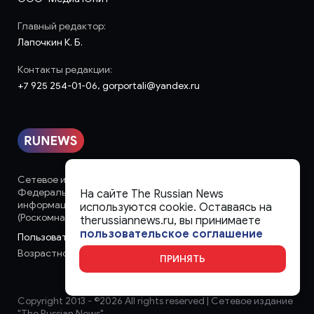
Главный редактор:
Лапочкин К. Б.
Контакты редакции:
+7 925 254-01-06, gorportali@yandex.ru
Сетевое издание «runews» (18+) зарегистрировано в
Федеральной службе по надзору в сфере связи,
На сайте The Russian News
информационных технологий и массовых коммуникаций
используются cookie. Оставаясь на
(Роскомнадзор)
therussiannews.ru, вы принимаете
пользовательское соглашение
Пользовательское соглашение
Возрастное ограничение:
18+
ПРИНЯТЬ
Copyright 2013 - ©
2026 All rights reserved | Сетевое издание
"The Russian News"