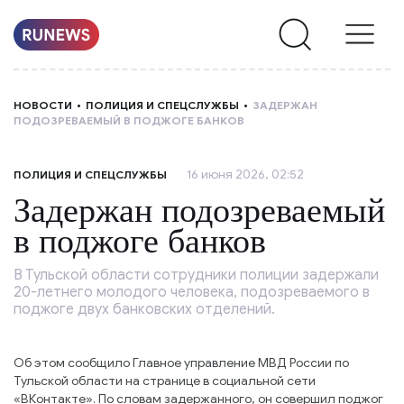
НОВОСТИ
НОВОСТИ
ПОЛИЦИЯ И СПЕЦСЛУЖБЫ
ЗАДЕРЖАН
ПОДОЗРЕВАЕМЫЙ В ПОДЖОГЕ БАНКОВ
РУБРИКИ
16 июня 2026, 02:52
ПОЛИЦИЯ И СПЕЦСЛУЖБЫ
О
Задержан подозреваемый
НАС
в поджоге банков
В Тульской области сотрудники полиции задержали
20-летнего молодого человека, подозреваемого в
поджоге двух банковских отделений.
Об этом сообщило Главное управление МВД России по
Тульской области на странице в социальной сети
«ВКонтакте». По словам задержанного, он совершил поджог