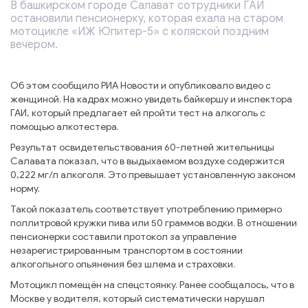
В башкирском городе Салават сотрудники ГАИ
остановили пенсионерку, которая ехала на старом
мотоцикле «ИЖ Юпитер-5» с коляской поздним
вечером.
Об этом сообщило РИА Новости и опубликовало видео с
женщиной. На кадрах можно увидеть байкершу и инспектора
ГАИ, который предлагает ей пройти тест на алкоголь с
помощью алкотестера.
Результат освидетельствования 60-летней жительницы
Салавата показал, что в выдыхаемом воздухе содержится
0,222 мг/л алкоголя. Это превышает установленную законом
норму.
Такой показатель соответствует употреблению примерно
поллитровой кружки пива или 50 граммов водки. В отношении
пенсионерки составили протокол за управление
незарегистрированным транспортом в состоянии
алкогольного опьянения без шлема и страховки.
Мотоцикл помещён на спецстоянку. Ранее сообщалось, что в
Москве у водителя, который систематически нарушал