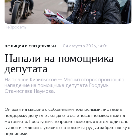
Нейросеть
04 августа 2026, 14:01
ПОЛИЦИЯ И СПЕЦСЛУЖБЫ
Напали на помощника
депутата
На трассе Кизильское — Магнитогорск произошло
нападение на помощника депутата Госдумы
Станислава Наумова.
Он ехал на машине с собранными подписными листами в
поддержку депутата, когда его остановил неизвестный на
мотоцикле. Преступник попросил помощи, а когда водитель
вышел из машины, ударил его ножом в грудь и забрал папку с
подписями.