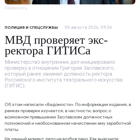
Нейросеть
05 августа 2026, 09:34
ПОЛИЦИЯ И СПЕЦСЛУЖБЫ
МВД проверяет экс-
ректора ГИТИСа
Министерство внутренних дел инициировало
проверку в отношении Григория Заславского,
который ранее занимал должность ректора
Российского института театрального искусства
(ГИТИС).
Об этом написали «Ведомости». По информации издания, в
рамках проверки изучается, в частности, вопрос о
возможном превышении Заславским должностных
полномочий и необоснованном начислении ему заработной
платы.
На данный момент дело не возбуждено. Как выяснили