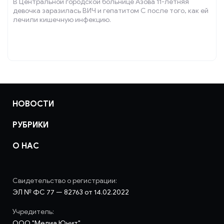
В Центральной городской больнице Азова 11-летняя
девочка заразилась ВИЧ и гепатитом С после того, как ей
лечили кишечную инфекцию.
НОВОСТИ
РУБРИКИ
О НАС
Свидетельство о регистрации:
ЭЛ № ФС 77 — 82763 от 14.02.2022
Учредитель:
ООО "Медиа Юнит"