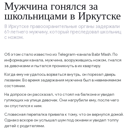
Мужчина гонялся за
школьницами в Иркутске
В Иркутске правоохранительные органы задержали
61-летнего мужчину, который преследовал школьниц
с ножом.
Об этом стало известно из Telegram-канала Babr Mash. По
информации канала, мужчина, вооружившись ножом, гнался
за девочками и пытался проникнуть в их квартиру.
Когда ему не удалось ворваться внутрь, он порезал дверь
лезвием. Во время задержания мужчина был в невменяемом
состоянии.
На допросе он рассказал, что стоял на балконе и увидел
гуляющих на улице девочек. Они нагрубили ему, после чего
он спустился к ним.
Словесная перепалка привела к тому, что он вернулся домой.
Однако вскоре он услышал шум под окнами и увидел толпу
детей с родителями.