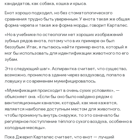
кандидатов, как собака, кошка и крыса.
Енот хорошо подходил, но без стоматологического
сравнения трудно быть уверенным. У енота такая же общая
форма черепа и такая же форма морды, говорит Карталес.
«Но в учебнике по остеологии нет хороших изображений
зубных рядов енота, потому что в их примере он был
беззубым. Итак, я пытаюсь найти пример енота, который я
мог бы использовать для идентификации животного по его
зубам.
Это следующий шаг». Аспирантка считает, что существо,
возможно, проникло в здание через воздуховод, попало в
ловушку и со временем мумифицировалось.
«Мумификация происходит в очень сухих условиях», —
объясняет она. «Если бы оно было найдено рядом с
вентиляционным каналом, который, как мне кажется,
является наиболее доступным местом для животного,
чтобы проникнуть внутрь снаружи, то это означало бы
регулярное поступление тёплого сухого воздуха, особенно в
холодные месяцы».
Пока Джерил Карталес считает, что енот — лучший