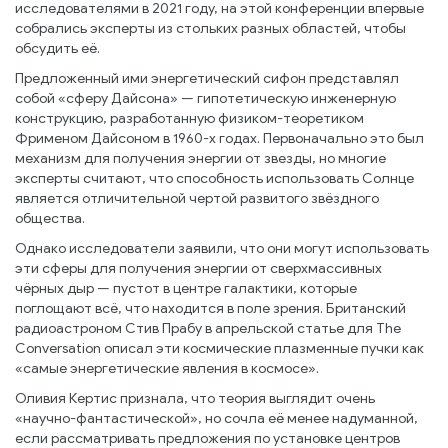
исследователями в 2021 году, на этой конференции впервые
собрались эксперты из стольких разных областей, чтобы
обсудить её.
Предложенный ими энергетический сифон представлял
собой «сферу Дайсона» — гипотетическую инженерную
конструкцию, разработанную физиком-теоретиком
Фрименом Дайсоном в 1960-х годах. Первоначально это был
механизм для получения энергии от звезды, но многие
эксперты считают, что способность использовать Солнце
является отличительной чертой развитого звёздного
общества.
Однако исследователи заявили, что они могут использовать
эти сферы для получения энергии от сверхмассивных
чёрных дыр — пустот в центре галактики, которые
поглощают всё, что находится в поле зрения. Британский
радиоастроном Стив Прабу в апрельской статье для The
Conversation описал эти космические плазменные пучки как
«самые энергетические явления в космосе».
Оливия Кертис признала, что теория выглядит очень
«научно-фантастической», но сочла её менее надуманной,
если рассматривать предложения по установке центров