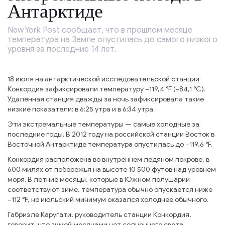
Антарктиде
New York Post сообщает, что в прошлом месяце
температура на Земле опустилась до самого низкого
уровня за последние 14 лет.
18 июля на антарктической исследовательской станции
Конкордия зафиксировали температуру −119,4 °F (−84,1 °C).
Удаленная станция дважды за ночь зафиксировала такие
низкие показатели: в 6:25 утра и в 6:34 утра.
Эти экстремальные температуры — самые холодные за
последние годы. В 2012 году на российской станции Восток в
Восточной Антарктиде температура опустилась до −119,6 °F.
Конкордия расположена во внутреннем ледяном покрове, в
600 милях от побережья на высоте 10 500 футов над уровнем
моря. В летние месяцы, которые в Южном полушарии
соответствуют зиме, температура обычно опускается ниже
−112 °F, но июльский минимум оказался холоднее обычного.
Габриэле Каругати, руководитель станции Конкордия,
говорит, что зимой месяцами нет солнечного света,