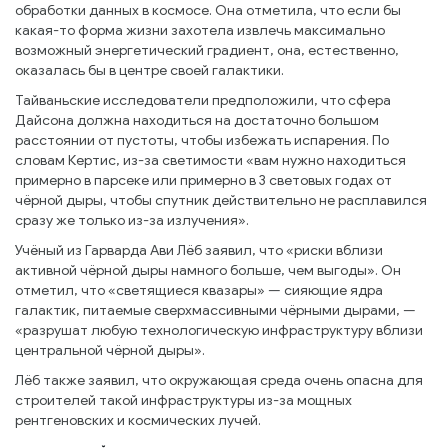
обработки данных в космосе. Она отметила, что если бы
какая-то форма жизни захотела извлечь максимально
возможный энергетический градиент, она, естественно,
оказалась бы в центре своей галактики.
Тайваньские исследователи предположили, что сфера
Дайсона должна находиться на достаточно большом
расстоянии от пустоты, чтобы избежать испарения. По
словам Кертис, из-за светимости «вам нужно находиться
примерно в парсеке или примерно в 3 световых годах от
чёрной дыры, чтобы спутник действительно не расплавился
сразу же только из-за излучения».
Учёный из Гарварда Ави Лёб заявил, что «риски вблизи
активной чёрной дыры намного больше, чем выгоды». Он
отметил, что «светящиеся квазары» — сияющие ядра
галактик, питаемые сверхмассивными чёрными дырами, —
«разрушат любую технологическую инфраструктуру вблизи
центральной чёрной дыры».
Лёб также заявил, что окружающая среда очень опасна для
строителей такой инфраструктуры из-за мощных
рентгеновских и космических лучей.