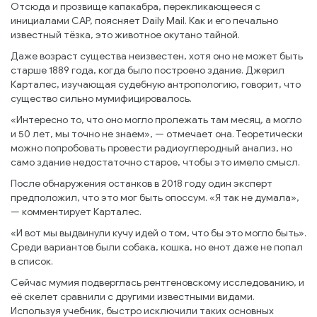
Отсюда и прозвище капакабра, перекликающееся с
инициалами CAP, поясняет Daily Mail. Как и его печально
известный тёзка, это животное окутано тайной.
Даже возраст существа неизвестен, хотя оно не может быть
старше 1889 года, когда было построено здание. Джерил
Карталес, изучающая судебную антропологию, говорит, что
существо сильно мумифицировалось.
«Интересно то, что оно могло пролежать там месяц, а могло
и 50 лет, мы точно не знаем», — отмечает она. Теоретически
можно попробовать провести радиоуглеродный анализ, но
само здание недостаточно старое, чтобы это имело смысл.
После обнаружения останков в 2018 году один эксперт
предположил, что это мог быть опоссум. «Я так не думала»,
— комментирует Карталес.
«И вот мы выдвинули кучу идей о том, что бы это могло быть».
Среди вариантов были собака, кошка, но енот даже не попал
в список.
Сейчас мумия подверглась рентгеновскому исследованию, и
её скелет сравнили с другими известными видами.
Используя учебник, быстро исключили таких основных