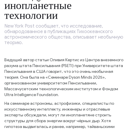
инопланетные
технологии
New York Post сообщает, что исследование,
обнародованное в публикациях Тихоокеанского
астрономического общества, описывает необычную
теорию.
Ведущий автор статьи Оливия Кертис из Центра внеземного
разума штата Пенсильвания (PSETI) при Университете штата
Пенсильвания в США говорит, что это очень необычная
теория. Она была на «Семинаре Dyson Minds 2025»,
организованном университетом Пенсильвании,
Массачусетским технологическим институтом и Фондом
Ultra Intelligence Foundation.
На семинаре астрономы, астрофизики, специалисты по
искусственному интеллекту, инженеры и отраслевые
эксперты обсуждали, могут ли инопланетяне строить
структуры для сбора энергии вокруг чёрных дыр. Хотя
гипотеза выдвигалась и ранее, например, тайваньскими