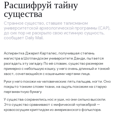
Расшифруй тайну
существа
Странное существо, ставшее талисманом
университетской археологической программы (CAP),
до сих пор не раскрыло свою истинную сущность,
сообщает Daily Mail.
Аспирантка Джерил Карталес, получившая степень
магистра в Шотландском университете Данди, пытается
разгадать эту загадку. По её словам, существо размером
примерно с небольшую кошку, у него очень длинный и тонкий
хвост, сочетающийся с кошачьими чертами лица.
Руки у него похожи на человеческие: пять пальцев, ногти. Оно
покрыто тонким слоем ткани, на ощупь похожим на старую
пергаментную бумагу.
У существа сохранились нос и уши, но они сильно высохли.
Это существо сравнивают с мифической чупакаброй —
кровососущим криптидом из американского фольклора.