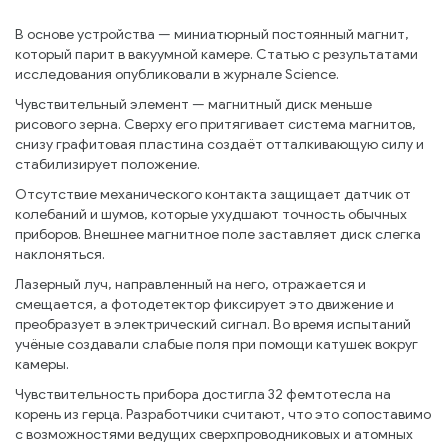
В основе устройства — миниатюрный постоянный магнит,
который парит в вакуумной камере. Статью с результатами
исследования опубликовали в журнале Science.
Чувствительный элемент — магнитный диск меньше
рисового зерна. Сверху его притягивает система магнитов,
снизу графитовая пластина создаёт отталкивающую силу и
стабилизирует положение.
Отсутствие механического контакта защищает датчик от
колебаний и шумов, которые ухудшают точность обычных
приборов. Внешнее магнитное поле заставляет диск слегка
наклоняться.
Лазерный луч, направленный на него, отражается и
смещается, а фотодетектор фиксирует это движение и
преобразует в электрический сигнал. Во время испытаний
учёные создавали слабые поля при помощи катушек вокруг
камеры.
Чувствительность прибора достигла 32 фемтотесла на
корень из герца. Разработчики считают, что это сопоставимо
с возможностями ведущих сверхпроводниковых и атомных