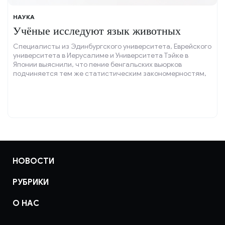
НАУКА
Учёные исследуют язык животных
Специалисты из Эдинбургского университета, Еврейского
университета в Иерусалиме и Университета Тэйке в
Японии выяснили, что пение бенгальских вьюрков
подчиняется тем же статистическим закономерностям,
что и человеческая речь.
НОВОСТИ
РУБРИКИ
О НАС