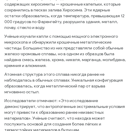
содержащих хиросимиты — крошечные капельки, которые
сохранились в песках залива Хиросима. Эти ядерные
остатки образовались, когда температура, превышающая 12
000 градусов по Фаренгейту, разрушила здания, металл,
почву, стекло и воду.
Учёные изучали капли с помощью мощного электронного
микроскопа и обнаружили крошечные металлические
частицы. Большинство из них представляли собой обычные
железо-хромовые сплавы, но в одном из образцов была
найдена смесь железа, хрома, никеля, марганца, молибдена,
кремния и алюминия.
Атомная структура этого сплава никогда ранее не
наблюдалась в обычных сплавах. Уникальная конфигурация
образовалась, когда металлический пар от взрыва
мгновенно остыл.
Исследователи отмечают: «Это исследование
демонстрирует, что антропогенные экстремальные условия
могут привести к образованию ранее неизвестных
материалов». Учёные считают, что находка может
послужить основой для создания более лёгких и
термостойких материалов в будущем.