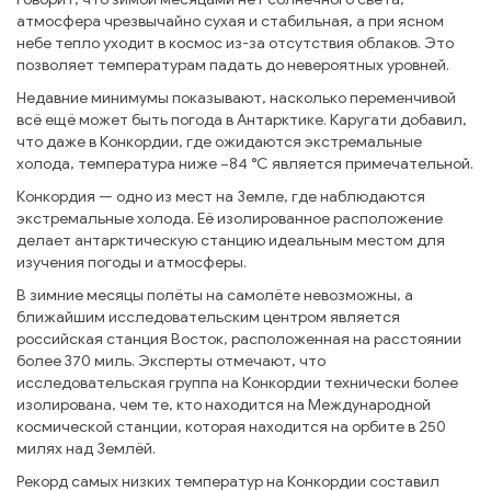
атмосфера чрезвычайно сухая и стабильная, а при ясном
небе тепло уходит в космос из-за отсутствия облаков. Это
позволяет температурам падать до невероятных уровней.
Недавние минимумы показывают, насколько переменчивой
всё ещё может быть погода в Антарктике. Каругати добавил,
что даже в Конкордии, где ожидаются экстремальные
холода, температура ниже −84 °C является примечательной.
Конкордия — одно из мест на Земле, где наблюдаются
экстремальные холода. Её изолированное расположение
делает антарктическую станцию идеальным местом для
изучения погоды и атмосферы.
В зимние месяцы полёты на самолёте невозможны, а
ближайшим исследовательским центром является
российская станция Восток, расположенная на расстоянии
более 370 миль. Эксперты отмечают, что
исследовательская группа на Конкордии технически более
изолирована, чем те, кто находится на Международной
космической станции, которая находится на орбите в 250
милях над Землёй.
Рекорд самых низких температур на Конкордии составил