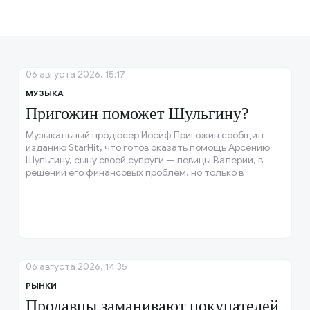
06 августа 2026, 15:17
МУЗЫКА
Пригожин поможет Шульгину?
Музыкальный продюсер Иосиф Пригожин сообщил
изданию StarHit, что готов оказать помощь Арсению
Шульгину, сыну своей супруги — певицы Валерии, в
решении его финансовых проблем, но только в
разумных пределах и если сам Арсений обратится за
помощью.
06 августа 2026, 14:35
РЫНКИ
Продавцы заманивают покупателей