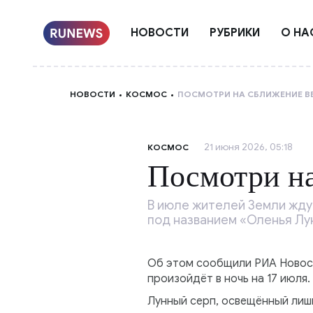
НОВОСТИ
РУБРИКИ
О НА
НОВОСТИ
КОСМОС
ПОСМОТРИ НА СБЛИЖЕНИЕ В
21 июня 2026, 05:18
КОСМОС
Посмотри н
В июле жителей Земли жду
под названием «Оленья Лу
Об этом сообщили РИА Новос
произойдёт в ночь на 17 июля.
Лунный серп, освещённый лишь