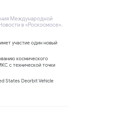
дения Международной
Новости в «Роскосмосе».
римет участие один новый
ованию космического
МКС с технической точки
States Deorbit Vehicle