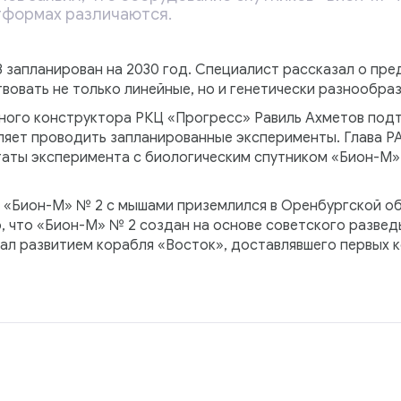
тформах различаются.
3 запланирован на 2030 год. Специалист рассказал о пр
ствовать не только линейные, но и генетически разнообра
ного конструктора РКЦ «Прогресс» Равиль Ахметов подт
яет проводить запланированные эксперименты. Глава РА
таты эксперимента с биологическим спутником «Бион-М»
 «Бион-М» № 2 с мышами приземлился в Оренбургской об
о, что «Бион-М» № 2 создан на основе советского разве
ал развитием корабля «Восток», доставлявшего первых к