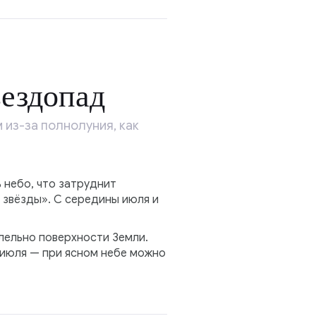
ездопад
 из-за полнолуния, как
 небо, что затруднит
звёзды». С середины июля и
ллельно поверхности Земли.
 июля — при ясном небе можно