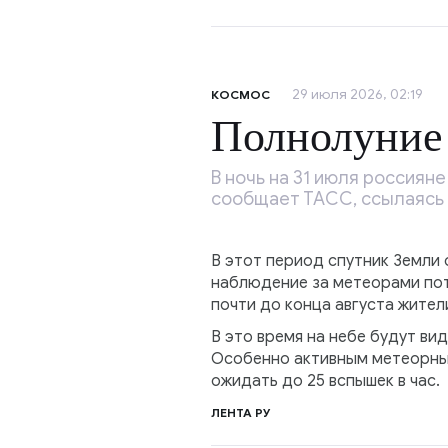
29 июля 2026, 02:19
КОСМОС
Полнолуние 
В ночь на 31 июля россиян
сообщает ТАСС, ссылаясь 
В этот период спутник Земли 
наблюдение за метеорами пот
почти до конца августа жител
В это время на небе будут ви
Особенно активным метеорный
ожидать до 25 вспышек в час.
ЛЕНТА РУ