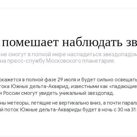
помешает наблюдать зв
е не смогут в полной мере насладиться звездопадом
на пресс-службу Московского планетария.
окажется в полной фазе 29 июля и будет сильно освещать
ока Южных дельта-Акварид, известными как «падающие 
и России смогут увидеть уникальный звездопад.
дны метеоры, летящие не вертикально вниз, а почти пара
 поток Южные дельта-Аквариды будет в ночь с 30 на 31