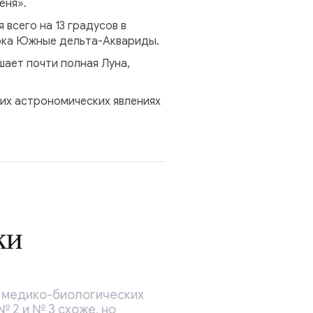
еня».
 всего на 13 градусов в
отока Южные дельта-Аквариды.
ает почти полная Луна,
ких астрономических явлениях
ки
а медико-биологических
 2 и № 3 схоже, но