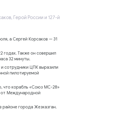
аков, Герой России и 127-й
ля, а Сергей Корсаков — 31
22 годах. Также он совершил
аса 32 минуты.
у и сотрудники ЦПК выразили
енной пилотируемой
о, что корабль «Союз МС-28»
я от Международной
в районе города Жезказган.