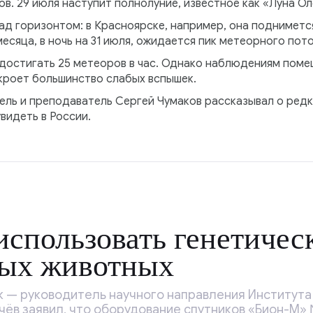
ов. 29 июля наступит полнолуние, известное как «Луна Ол
ад горизонтом: в Красноярске, например, она поднимется
месяца, в ночь на 31 июля, ожидается пик метеорного п
достигать 25 метеоров в час. Однако наблюдениям помеш
кроет большинство слабых вспышек.
ель и преподаватель Сергей Чумаков рассказывал о ред
видеть в России.
спользовать генетичес
ных животных
к — руководитель научного направления Институт
в заявил, что оборудование спутников «Бион-М» №