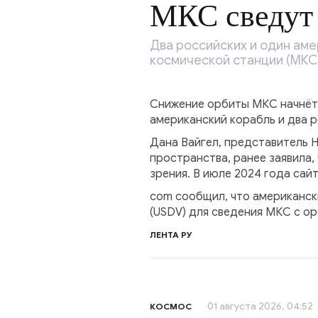
МКС сведут
Два российских и один ам
космической станции (МКС)
Снижение орбиты МКС начнётся
американский корабль и два р
Дана Вайгел, представитель 
пространства, ранее заявила
зрения. В июле 2024 года сайт
com сообщил, что американски
(USDV) для сведения МКС с ор
ЛЕНТА РУ
01 августа 2026, 04:52
КОСМОС