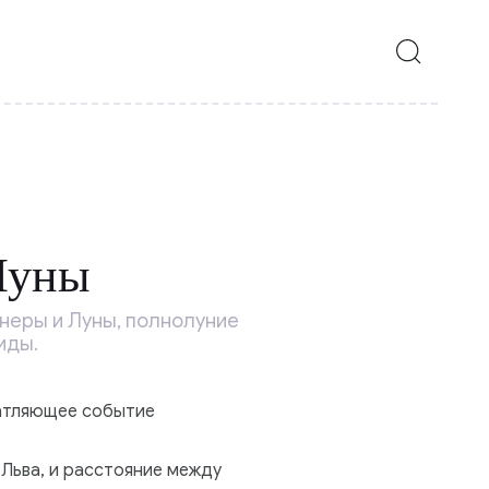
Луны
неры и Луны, полнолуние
иды.
чатляющее событие
 Льва, и расстояние между