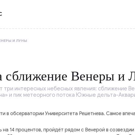
С
ЕНЕРЫ И ЛУНЫ
а сближение Венеры и 
т три интересных небесных явления: сближение Ве
на» и пик метеорного потока Южные дельта-Аквар
ти в обсерватории Университета Решетнева. Самое впе
 на 14 процентов, пройдёт рядом с Венерой в созвездии