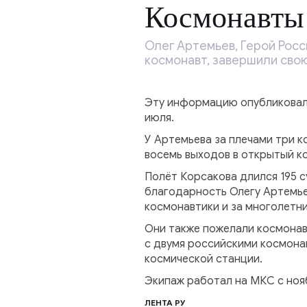
Космонавты
Олег Артемьев, Герой Росси
космонавт, завершили сво
Эту информацию опубликовал 
июля.
У Артемьева за плечами три ко
восемь выходов в открытый к
Полёт Корсакова длился 195 с
благодарность Олегу Артемье
космонавтики и за многолетни
Они также пожелали космонавт
с двумя российскими космон
космической станции.
Экипаж работал на МКС с ноя
ЛЕНТА РУ