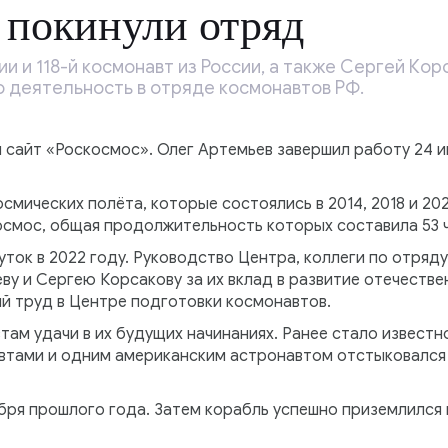
 покинули отряд
и и 118-й космонавт из России, а также Сергей Корс
ю деятельность в отряде космонавтов РФ.
сайт «Роскосмос». Олег Артемьев завершил работу 24 ию
смических полёта, которые состоялись в 2014, 2018 и 20
осмос, общая продолжительность которых составила 53 ч
уток в 2022 году. Руководство Центра, коллеги по отряд
ву и Сергею Корсакову за их вклад в развитие отечеств
й труд в Центре подготовки космонавтов.
ам удачи в их будущих начинаниях. Ранее стало известн
автами и одним американским астронавтом отстыковалс
бря прошлого года. Затем корабль успешно приземлился 