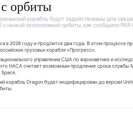
 с орбиты
ериканский корабль будут задействованы для све
 с низкой околоземной орбиты, как сообщили РИА 
 в 2028 году и продлится два года. В этом процессе п
оссийских грузовых корабля «Прогресс».
Национального управления США по аэронавтике и исслед
, что НАСА считает возможным продление срока службы 
 Space.
й корабль Dragon будет модифицирован до версии United 
биты.