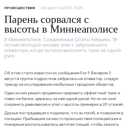
06 августа 2026, 16:35
ПРОИСШЕСТВИЯ
Парень сорвался с
высоты в Миннеаполисе
В Миннеаполисе, Соединённые Штаты Америки, 18-
летний молодой человек упал с заброшенного
элеватора, когда пытался выполнить трюк на одной
руке.
Об этом стало известно из сообщения Fox 9. Вечером 3
августа группа подростков забралась на элеватор, следуя
тренду на исследование необычных городских объектов.
Один из них решил продемонстрировать эффектный трюк и
повис на балке, держась за неё одной рукой. Но он не смог
сохранить равновесие и упал с высоты примерно в 20 этажей.
Друзья пострадавшего подумали, что он погиб, и позвонили в
полицию. Прибывшие на место происшествия полицейские и
пожарные воспользовались автолестницей, чтобы оказать