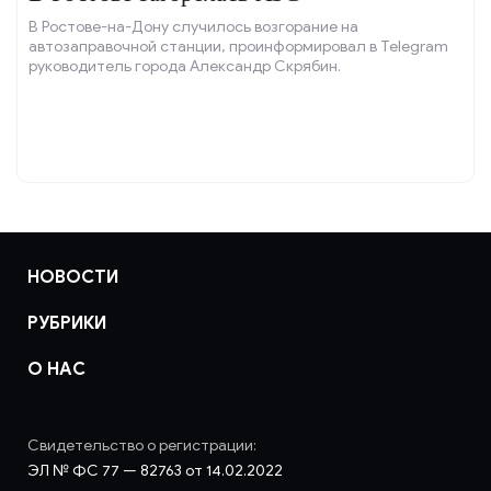
В Ростове-на-Дону случилось возгорание на
автозаправочной станции, проинформировал в Telegram
руководитель города Александр Скрябин.
НОВОСТИ
РУБРИКИ
О НАС
Свидетельство о регистрации:
ЭЛ № ФС 77 — 82763 от 14.02.2022