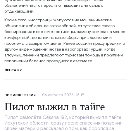
объявлений часто перестают выходить на связь с
отдыхающими.
Кроме того, иностранцы жалуются на мошеннические
объявления об аренде автомобилей, отсутствие своего
бронирования в системе гостиницы, замену номера на менее
комфортный, дополнительные сборы при заселении и
проблемы с возвратом денег. Ранее россиян предупредили о
другом виде мошенничества в аэропортах Турции, когда
злоумышленники предлагают туристам помощь в покупке и
пополнении баланса проездного в автомате.
ЛЕНТА РУ
06 августа 2026, 18:19
ПРОИСШЕСТВИЯ
Пилот выжил в тайге
Пилот самолёта Cessna 182, который выжил в тайге
Иркутской области, сразу после спасения позвонил
своей матери и рассказал о том, как боролся за