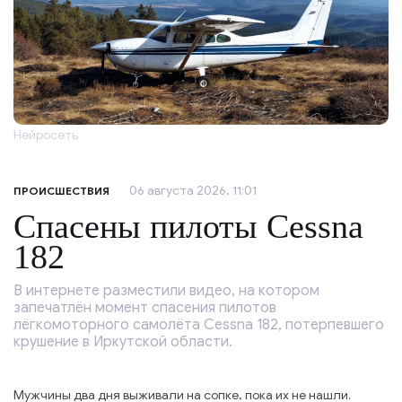
Нейросеть
06 августа 2026, 11:01
ПРОИСШЕСТВИЯ
Спасены пилоты Cessna
182
В интернете разместили видео, на котором
запечатлён момент спасения пилотов
лёгкомоторного самолёта Cessna 182, потерпевшего
крушение в Иркутской области.
Мужчины два дня выживали на сопке, пока их не нашли.