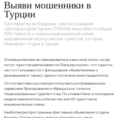
Выяви мошенники в
Турции
Туроператор из Бодрума, член Ассоциации
туроператоров Турции (TÜRSAB) Акын Беке сообщил
РИА Новости о новой мошеннической схеме,
направленной на российских туристов, которые
планируют отдых в Турции.
Злоумышленники активизировались в высокий сезон, когда
поток туристов увеличивается. Беке рассказал, что туристы
часто сталкиваются с фальшивыми объявлениями о
размещении и теряют деньги после внесения предоплаты.
Он посоветовал россиянам пользоваться проверенными
сервисами бронирования и обращаться только в
лицензированные турагентства. По словам Беке, в последние
недели увеличилось количество жалоб туристов на
мошеннические схемы.
Наиболее распространены фиктивные объявления о сдаче
бунгало. После оплаты жилья «владельцы» таких