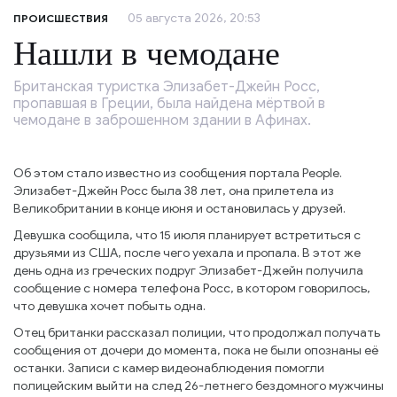
05 августа 2026, 20:53
ПРОИСШЕСТВИЯ
Нашли в чемодане
Британская туристка Элизабет-Джейн Росс,
пропавшая в Греции, была найдена мёртвой в
чемодане в заброшенном здании в Афинах.
Об этом стало известно из сообщения портала People.
Элизабет-Джейн Росс была 38 лет, она прилетела из
Великобритании в конце июня и остановилась у друзей.
Девушка сообщила, что 15 июля планирует встретиться с
друзьями из США, после чего уехала и пропала. В этот же
день одна из греческих подруг Элизабет-Джейн получила
сообщение с номера телефона Росс, в котором говорилось,
что девушка хочет побыть одна.
Отец британки рассказал полиции, что продолжал получать
сообщения от дочери до момента, пока не были опознаны её
останки. Записи с камер видеонаблюдения помогли
полицейским выйти на след 26-летнего бездомного мужчины