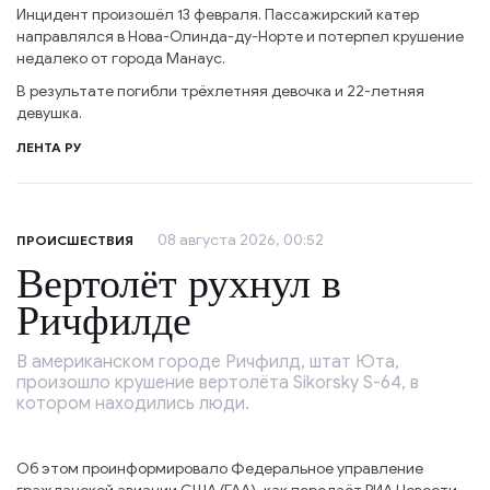
Инцидент произошёл 13 февраля. Пассажирский катер
направлялся в Нова-Олинда-ду-Норте и потерпел крушение
недалеко от города Манаус.
В результате погибли трёхлетняя девочка и 22-летняя
девушка.
ЛЕНТА РУ
08 августа 2026, 00:52
ПРОИСШЕСТВИЯ
Вертолёт рухнул в
Ричфилде
В американском городе Ричфилд, штат Юта,
произошло крушение вертолёта Sikorsky S-64, в
котором находились люди.
Об этом проинформировало Федеральное управление