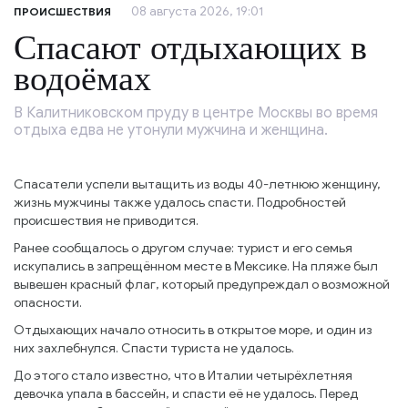
08 августа 2026, 19:01
ПРОИСШЕСТВИЯ
Спасают отдыхающих в
водоёмах
В Калитниковском пруду в центре Москвы во время
отдыха едва не утонули мужчина и женщина.
Спасатели успели вытащить из воды 40-летнюю женщину,
жизнь мужчины также удалось спасти. Подробностей
происшествия не приводится.
Ранее сообщалось о другом случае: турист и его семья
искупались в запрещённом месте в Мексике. На пляже был
вывешен красный флаг, который предупреждал о возможной
опасности.
Отдыхающих начало относить в открытое море, и один из
них захлебнулся. Спасти туриста не удалось.
До этого стало известно, что в Италии четырёхлетняя
девочка упала в бассейн, и спасти её не удалось. Перед