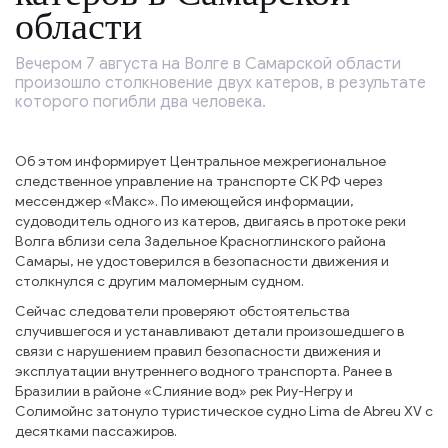
области
Вечером 7 августа на Волге в Самарской области
произошло столкновение двух катеров, в результате
которого погибли два человека.
Об этом информирует Центральное межрегиональное
следственное управление на транспорте СК РФ через
мессенджер «Макс». По имеющейся информации,
судоводитель одного из катеров, двигаясь в протоке реки
Волга вблизи села Задельное Красноглинского района
Самары, не удостоверился в безопасности движения и
столкнулся с другим маломерным судном.
Сейчас следователи проверяют обстоятельства
случившегося и устанавливают детали произошедшего в
связи с нарушением правил безопасности движения и
эксплуатации внутреннего водного транспорта. Ранее в
Бразилии в районе «Слияние вод» рек Риу-Негру и
Солимойнс затонуло туристическое судно Lima de Abreu XV с
десятками пассажиров.