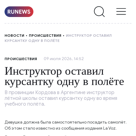
НОВОСТИ
НОВОСТИ
ПРОИСШЕСТВИЯ
ИНСТРУКТОР ОСТАВИЛ
КУРСАНТКУ ОДНУ В ПОЛЁТЕ
РУБРИКИ
09 июля 2026, 14:52
ПРОИСШЕСТВИЯ
О
Инструктор оставил
НАС
курсантку одну в полёте
В провинции Кордова в Аргентине инструктор
лётной школы оставил курсантку одну во время
учебного полёта.
Девушка должна была самостоятельно посадить самолёт.
Об этом стало известно из сообщения издания La Voz.