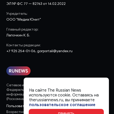
ЭЛ № ФС 77 — 82763 от 14.02.2022
Учредитель:
ООО "Медиа Юнит"
Главный редактор:
Лапочкин К. Б.
Контакты редакции:
+7 925 254-01-06, gorportali@yandex.ru
Сетевое издание «runews» (18+) зарегистрировано в
Федеральной службе по надзору в сфере связи,
На сайте The Russian News
информационных технологий и массовых коммуникаций
используются cookie. Оставаясь на
(Роскомнадзор)
therussiannews.ru, вы принимаете
пользовательское соглашение
Пользовательское соглашение
Возрастное ограничение:
18+
ПРИНЯТЬ