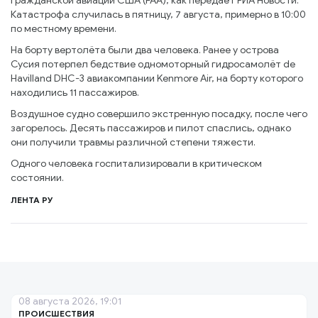
гражданской авиации США (FAA), как передаёт РИА Новости.
Катастрофа случилась в пятницу, 7 августа, примерно в 10:00
по местному времени.
На борту вертолёта были два человека. Ранее у острова
Сусия потерпел бедствие одномоторный гидросамолёт de
Havilland DHC-3 авиакомпании Kenmore Air, на борту которого
находились 11 пассажиров.
Воздушное судно совершило экстренную посадку, после чего
загорелось. Десять пассажиров и пилот спаслись, однако
они получили травмы различной степени тяжести.
Одного человека госпитализировали в критическом
состоянии.
ЛЕНТА РУ
08 августа 2026, 19:01
ПРОИСШЕСТВИЯ