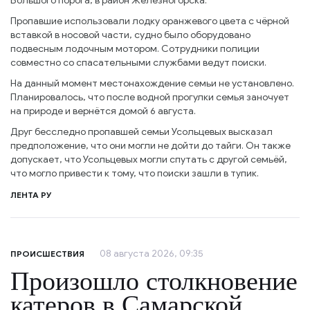
Большого порога, в район Железногорска.
Пропавшие использовали лодку оранжевого цвета с чёрной
вставкой в носовой части, судно было оборудовано
подвесным лодочным мотором. Сотрудники полиции
совместно со спасательными службами ведут поиски.
На данный момент местонахождение семьи не установлено.
Планировалось, что после водной прогулки семья заночует
на природе и вернётся домой 6 августа.
Друг бесследно пропавшей семьи Усольцевых высказал
предположение, что они могли не дойти до тайги. Он также
допускает, что Усольцевых могли спутать с другой семьёй,
что могло привести к тому, что поиски зашли в тупик.
ЛЕНТА РУ
08 августа 2026, 09:35
ПРОИСШЕСТВИЯ
Произошло столкновение
катеров в Самарской