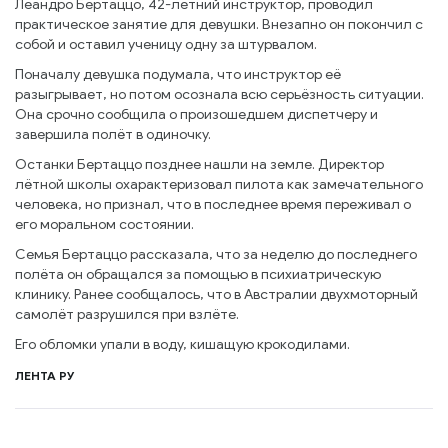
Леандро Бертаццо, 42-летний инструктор, проводил
практическое занятие для девушки. Внезапно он покончил с
собой и оставил ученицу одну за штурвалом.
Поначалу девушка подумала, что инструктор её
разыгрывает, но потом осознала всю серьёзность ситуации.
Она срочно сообщила о произошедшем диспетчеру и
завершила полёт в одиночку.
Останки Бертаццо позднее нашли на земле. Директор
лётной школы охарактеризовал пилота как замечательного
человека, но признал, что в последнее время переживал о
его моральном состоянии.
Семья Бертаццо рассказала, что за неделю до последнего
полёта он обращался за помощью в психиатрическую
клинику. Ранее сообщалось, что в Австралии двухмоторный
самолёт разрушился при взлёте.
Его обломки упали в воду, кишащую крокодилами.
ЛЕНТА РУ