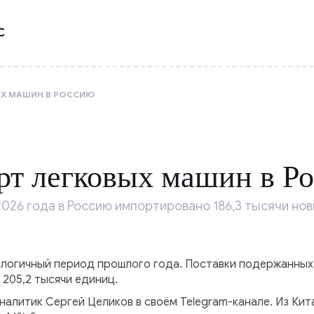
С
ЫХ МАШИН В РОССИЮ
рт легковых машин в Р
026 года в Россию импортировано 186,3 тысячи но
налогичный период прошлого года. Поставки подержанных
 205,2 тысячи единиц.
налитик Сергей Целиков в своём Telegram-канале. Из Кита