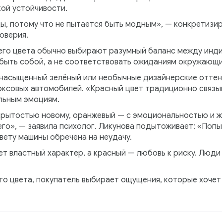
ой устойчивости.
ы, потому что не пытается быть модным», — конкретизир
оверия.
его цвета обычно выбирают разумный баланс между инд
быть собой, а не соответствовать ожиданиям окружающи
 насыщенный зелёный или необычные дизайнерские оттен
юксовых автомобилей. «Красный цвет традиционно связы
льным эмоциям.
рытостью новому, оранжевый — с эмоциональностью и ж
го», — заявила психолог. Ликунова подытоживает: «Попы
вету машины обречена на неудачу.
ет властный характер, а красный — любовь к риску. Люд
о цвета, покупатель выбирает ощущения, которые хочет