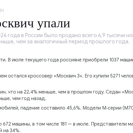
01
сквич упали
26 года в России было продано всего 6,9 тысячи н
еньше, чем за аналогичный период прошлого года.
. В июле текущего года россияне приобрели 1037 машин,
 остался кроссовер «Москвич 3». Его купили 5271 челове
ин, что на 22,4% меньше, чем в прошлом году. Седан «М
ьше, чем год назад.
обилей, падение составило 45,6%. Модели М‑серии (М70 
 672 машины, в том числе 181 — в июле. Представители м
й на 34%.