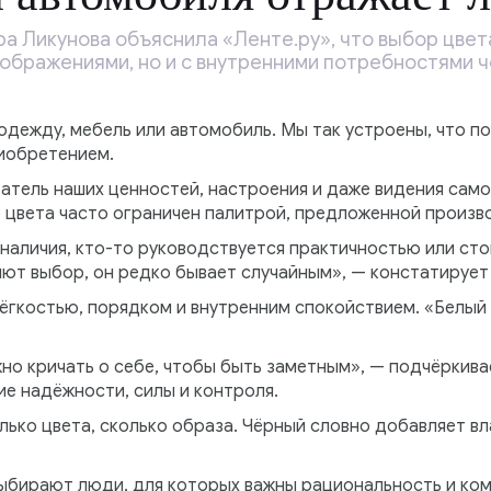
а Ликунова объяснила «Ленте.ру», что выбор цвет
ображениями, но и с внутренними потребностями ч
одежду, мебель или автомобиль. Мы так устроены, что по
иобретением.
тель наших ценностей, настроения и даже видения самог
р цвета часто ограничен палитрой, предложенной произв
 наличия, кто-то руководствуется практичностью или ст
яют выбор, он редко бывает случайным», — констатирует
ёгкостью, порядком и внутренним спокойствием. «Белый 
жно кричать о себе, чтобы быть заметным», — подчёркива
е надёжности, силы и контроля.
лько цвета, сколько образа. Чёрный словно добавляет в
ыбирают люди, для которых важны рациональность и ком