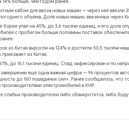
а 14% больше, чем годом ранее.
итным хабом для ввоза новых машин — через неё ввезли 3
логоднего объёма. Доля новых машин, ввезённых через Ки
Кореи упал на 45%, до 3,6 тысячи единиц, и его доля оп
билей с пробегом больше половины поставок обеспечила 
ранее.
к из Китая выросли на 124% и достигли 50,5 тысячи маш
 приезжает из Китая.
61%, до 16,1 тысячи единиц. Спад зафиксирован и по напр
в завершении ещё одна важная цифра — 96 процентов авт
щность до 160 лошадиных сил». Ранее сообщалось, что то
 производителями электромобилей в КНР.
ее слабых производителей либо обанкротятся, либо буд