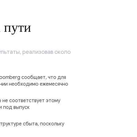
 пути
льтаты, реализовав около
loomberg сообщает, что для
ании необходимо ежемесячно
о не соответствует этому
и под выпуск
структуре сбыта, поскольку