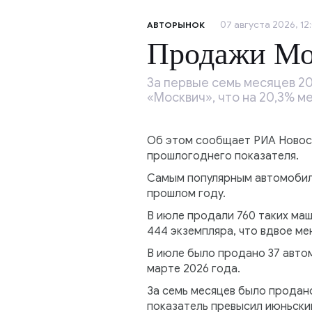
07 августа 2026, 12:
АВТОРЫНОК
Продажи Мо
За первые семь месяцев 20
«Москвич», что на 20,3% м
Об этом сообщает РИА Новости
прошлогоднего показателя.
Самым популярным автомобилем
прошлом году.
В июле продали 760 таких маш
444 экземпляра, что вдвое мен
В июле было продано 37 автом
марте 2026 года.
За семь месяцев было продано
показатель превысил июньски