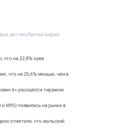
овых автомобилей марки
 что на 22,8% хуже
к, что на 25,6% меньше, чем в
осквич 6» разошёлся тиражом
и М90) появились на рынке в
арки отметили, что июльский