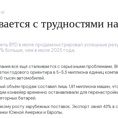
:18
ается с трудностями на
ель BYD в июле продемонстрировал успешные резу
2% больше, чем в июле 2025 года.
пания всё ещё сталкивается с серьёзными проблемами. B
тки годового ориентира в 5–5,5 миллиона единиц комп
30 тысяч автомобилей.
ый объём продаж составил лишь 1,81 миллиона машин, чт
дии конвейер временно останавливали для перенастройк
яторных батарей.
зкому росту зарубежных поставок. Экспорт занял 43% в 
ынки Южной Америки и Европы.