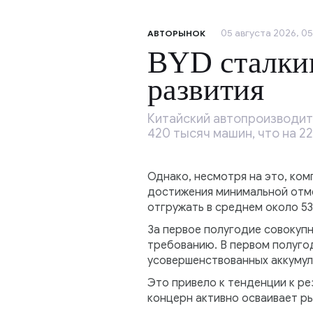
05 августа 2026, 05
АВТОРЫНОК
BYD сталкив
развития
Китайский автопроизводит
420 тысяч машин, что на 2
Однако, несмотря на это, ком
достижения минимальной отме
отгружать в среднем около 5
За первое полугодие совокупн
требованию. В первом полуго
усовершенствованных аккумул
Это привело к тенденции к ре
концерн активно осваивает р