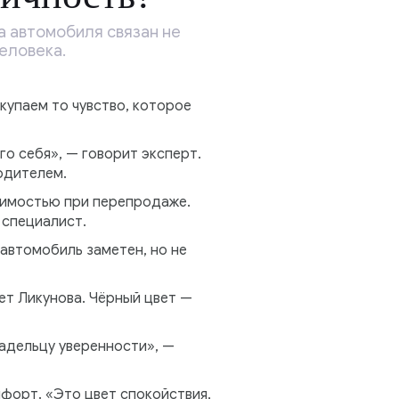
а автомобиля связан не
еловека.
купаем то чувство, которое
о себя», — говорит эксперт.
одителем.
оимостью при перепродаже.
 специалист.
автомобиль заметен, но не
ет Ликунова. Чёрный цвет —
ладельцу уверенности», —
форт. «Это цвет спокойствия,