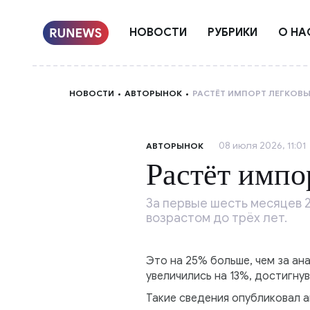
НОВОСТИ
РУБРИКИ
О НА
НОВОСТИ
АВТОРЫНОК
РАСТЁТ ИМПОРТ ЛЕГКОВ
08 июля 2026, 11:01
АВТОРЫНОК
Растёт импо
За первые шесть месяцев 2
возрастом до трёх лет.
Это на 25% больше, чем за а
увеличились на 13%, достигнув
Такие сведения опубликовал а