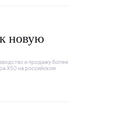
ок новую
изводство и продажу более
ра X50 на российском