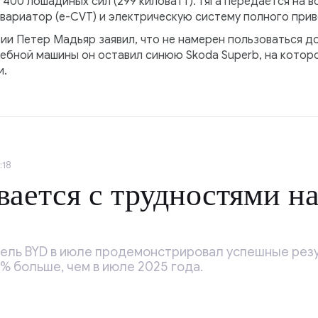
400 лошадиных сил (299 киловатт). Тяга передаётся на в
ариатор (e-CVT) и электрическую систему полного приво
ии Петер Мадьяр заявил, что не намерен пользоваться 
ебной машины он оставил синюю Skoda Superb, на которо
и.
:18
ается с трудностями на
ель BYD в июле продемонстрировал успешные резу
2% больше, чем в июле 2025 года.