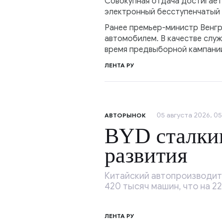
Совокупная отдача достигает 
электронный бесступенчатый в
Ранее премьер-министр Венгр
автомобилем. В качестве служ
время предвыборной кампани
ЛЕНТА РУ
05 августа 2026, 05
АВТОРЫНОК
BYD сталкив
развития
Китайский автопроизводит
420 тысяч машин, что на 2
ЛЕНТА РУ