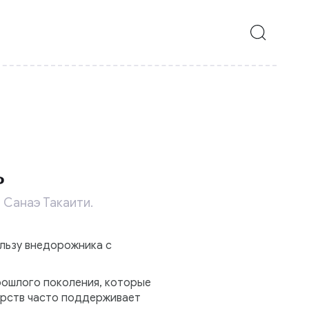
ь
 Санаэ Такаити.
ользу внедорожника с
рошлого поколения, которые
арств часто поддерживает