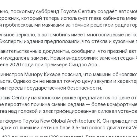
льно, поскольку суббренд Toyota Century создаёт автом
орожник, который теперь использует глава кабинета мин
 проблесковыми маячками за тёмной решёткой радиатор
льное зеркало, а автомобиль имеет многоспицевые легк
ксперты издания предположили, что стёкла и кузовные 
равительственные документы, сообщили, что прежний ав
 нуждался в замене. Новый внедорожник заменил седан C
еле 2020 года при премьере Синдзо Абэ.
министров Минору Кихара пояснил, что машины обновляют
ьств. Однако он не назвал точную цену закупки и характ
 интересы государственной безопасности.
сия Century на японском рынке предлагается по цене от 
лее вероятная причина смены седана — более комфортные
тва над головой и электрифицированная силовая установ
атформе Toyota New Global Architecture K. Он приводитс
дки от внешней сети на базе 3,5-литрового двигателя V6