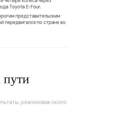
се четыре колеса через
да Toyota E-Four.
дорогим представительским
й передвигался по стране во
 пути
льтаты, реализовав около