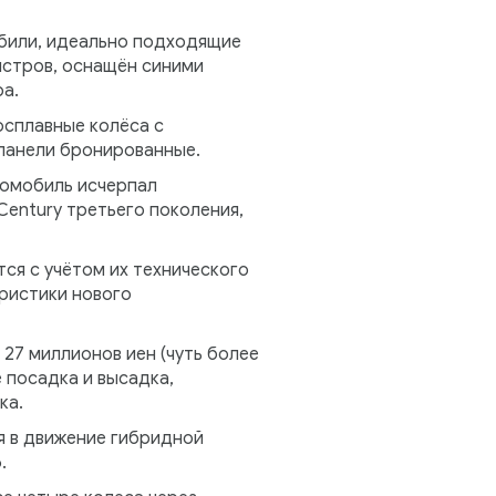
обили, идеально подходящие
истров, оснащён синими
а.
осплавные колёса с
панели бронированные.
томобиль исчерпал
entury третьего поколения,
ся с учётом их технического
еристики нового
27 миллионов иен (чуть более
 посадка и высадка,
ка.
я в движение гибридной
.