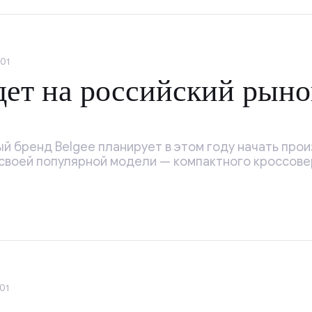
:01
дет на российский рын
й бренд Belgee планирует в этом году начать про
 своей популярной модели — компактного кроссове
01