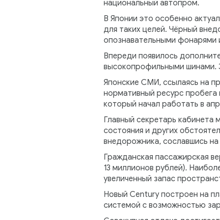
национальный автопром.
В Японии это особенно актуа
для таких целей. Чёрный внед
опознавательными фонарями и
Впереди появилось дополните
высокопрофильными шинами. Э
Японские СМИ, ссылаясь на п
нормативный ресурс пробега и
который начал работать в апр
Главный секретарь кабинета 
состояния и других обстоятел
внедорожника, сославшись на
Гражданская пассажирская вер
13 миллионов рублей). Наибо
увеличенный запас пространс
Новый Century построен на пл
системой с возможностью заря