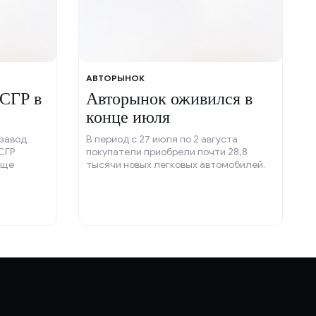
АВТОРЫНОК
 СГР в
Авторынок оживился в
конце июля
завод
В период с 27 июля по 2 августа
СГР
покупатели приобрели почти 28,8
ище
тысячи новых легковых автомобилей.