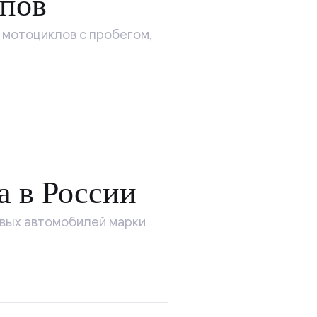
апов
 мотоциклов с пробегом,
 в России
овых автомобилей марки