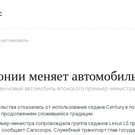
С
Т АВТОМОБИЛЬ
онии меняет автомобил
чен новый автомобиль японского премьер-министра
ельства отказалась от использования седана Century в п
о продолжением сложившейся традиции.
ьер-министра сопровождала группа седанов Lexus LS п
ак сообщает Carscoops. Служебный транспорт глав госуд