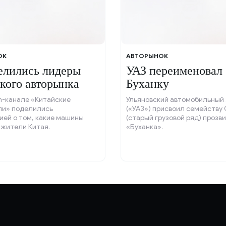
ОК
АВТОРЫНОК
елились лидеры
УАЗ переименовал
кого авторынка
Буханку
m-канале «Китайские
Ульяновский автомобильный 
ли» поделились
(«УАЗ») присвоил семейству 
ей о том, какие машины
(старый грузовой ряд) прозв
жители Китая.
«Буханка».