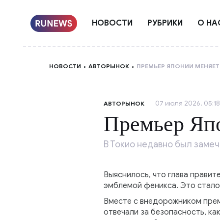
НОВОСТИ
РУБРИКИ
О НА
НОВОСТИ
АВТОРЫНОК
ПРЕМЬЕР ЯПОНИИ МЕНЯЕ
07 июля 2026, 05:18
АВТОРЫНОК
Премьер Яп
В Токио недавно был заме
Выяснилось, что глава правит
эмблемой феникса. Это стал
Вместе с внедорожником прем
отвечали за безопасность, к