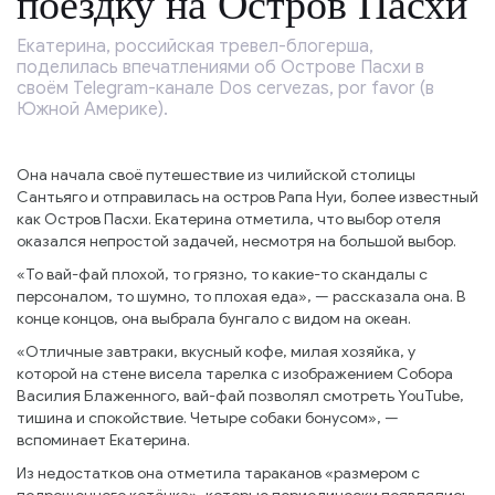
поездку на Остров Пасхи
Екатерина, российская тревел-блогерша,
поделилась впечатлениями об Острове Пасхи в
своём Telegram-канале Dos cervezas, por favor (в
Южной Америке).
Она начала своё путешествие из чилийской столицы
Сантьяго и отправилась на остров Рапа Нуи, более известный
как Остров Пасхи. Екатерина отметила, что выбор отеля
оказался непростой задачей, несмотря на большой выбор.
«То вай-фай плохой, то грязно, то какие-то скандалы с
персоналом, то шумно, то плохая еда», — рассказала она. В
конце концов, она выбрала бунгало с видом на океан.
«Отличные завтраки, вкусный кофе, милая хозяйка, у
которой на стене висела тарелка с изображением Собора
Василия Блаженного, вай-фай позволял смотреть YouTube,
тишина и спокойствие. Четыре собаки бонусом», —
вспоминает Екатерина.
Из недостатков она отметила тараканов «размером с