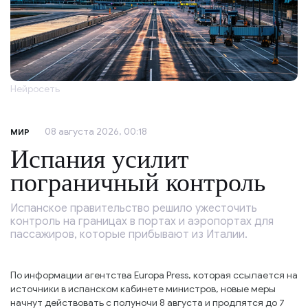
Нейросеть
08 августа 2026, 00:18
МИР
Испания усилит
пограничный контроль
Испанское правительство решило ужесточить
контроль на границах в портах и аэропортах для
пассажиров, которые прибывают из Италии.
По информации агентства Europa Press, которая ссылается на
источники в испанском кабинете министров, новые меры
начнут действовать с полуночи 8 августа и продлятся до 7