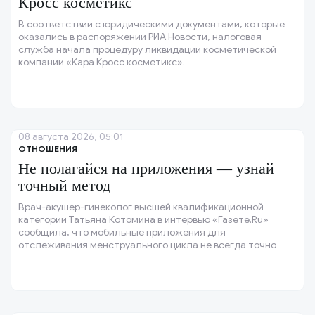
Кросс косметикс
В соответствии с юридическими документами, которые
оказались в распоряжении РИА Новости, налоговая
служба начала процедуру ликвидации косметической
компании «Кара Кросс косметикс».
08 августа 2026, 05:01
ОТНОШЕНИЯ
Не полагайся на приложения — узнай
точный метод
Врач-акушер-гинеколог высшей квалификационной
категории Татьяна Котомина в интервью «Газете.Ru»
сообщила, что мобильные приложения для
отслеживания менструального цикла не всегда точно
прогнозируют благоприятные для зачатия дни, особенно
при нерегулярном цикле.