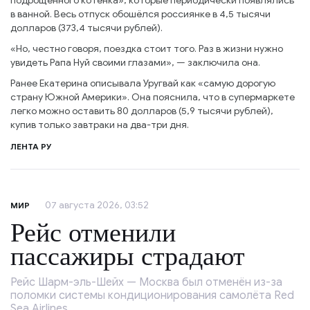
подрощенного котёнка», которые периодически появлялись
в ванной. Весь отпуск обошёлся россиянке в 4,5 тысячи
долларов (373,4 тысячи рублей).
«Но, честно говоря, поездка стоит того. Раз в жизни нужно
увидеть Рапа Нуй своими глазами», — заключила она.
Ранее Екатерина описывала Уругвай как «самую дорогую
страну Южной Америки». Она пояснила, что в супермаркете
легко можно оставить 80 долларов (5,9 тысячи рублей),
купив только завтраки на два-три дня.
ЛЕНТА РУ
07 августа 2026, 03:52
МИР
Рейс отменили
пассажиры страдают
Рейс Шарм-эль-Шейх — Москва был отменён из-за
поломки системы кондиционирования самолёта Red
Sea Airlines.