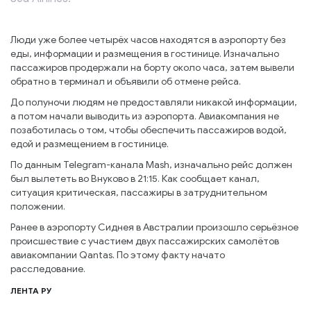
Люди уже более четырёх часов находятся в аэропорту без
еды, информации и размещения в гостинице. Изначально
пассажиров продержали на борту около часа, затем вывели
обратно в терминал и объявили об отмене рейса.
До полуночи людям не предоставляли никакой информации,
а потом начали выводить из аэропорта. Авиакомпания не
позаботилась о том, чтобы обеспечить пассажиров водой,
едой и размещением в гостинице.
По данным Telegram-канала Mash, изначально рейс должен
был вылететь во Внуково в 21:15. Как сообщает канал,
ситуация критическая, пассажиры в затруднительном
положении.
Ранее в аэропорту Сиднея в Австралии произошло серьёзное
происшествие с участием двух пассажирских самолётов
авиакомпании Qantas. По этому факту начато
расследование.
ЛЕНТА РУ