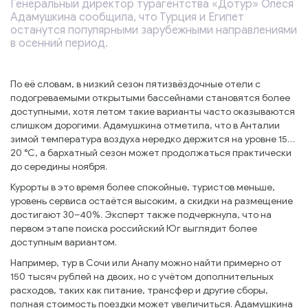
Генеральный директор турагентства «Дотур» Олеся
Адамушкина сообщила, что Турция и Египет
останутся популярными зарубежными направлениями
в осенний период.
По её словам, в низкий сезон пятизвёздочные отели с
подогреваемыми открытыми бассейнами становятся более
доступными, хотя летом такие варианты часто оказываются
слишком дорогими. Адамушкина отметила, что в Анталии
зимой температура воздуха нередко держится на уровне 15…
20 °C, а бархатный сезон может продолжаться практически
до середины ноября.
Курорты в это время более спокойные, туристов меньше,
уровень сервиса остаётся высоким, а скидки на размещение
достигают 30–40%. Эксперт также подчеркнула, что на
первом этапе поиска российский Юг выглядит более
доступным вариантом.
Например, тур в Сочи или Анапу можно найти примерно от
150 тысяч рублей на двоих, но с учётом дополнительных
расходов, таких как питание, трансфер и другие сборы,
полная стоимость поездки может увеличиться. Адамушкина