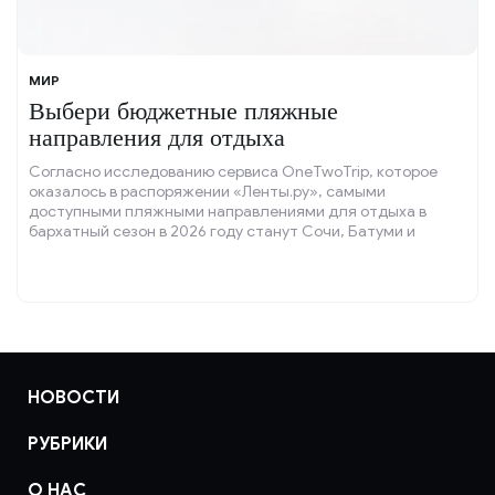
МИР
Выбери бюджетные пляжные
направления для отдыха
Согласно исследованию сервиса OneTwoTrip, которое
оказалось в распоряжении «Ленты.ру», самыми
доступными пляжными направлениями для отдыха в
бархатный сезон в 2026 году станут Сочи, Батуми и
Измир.
НОВОСТИ
РУБРИКИ
О НАС