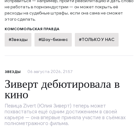
исправиться — например, пройти реабилитацию и дать слово
не работать в порноиндустрии — он может покрыть её
расходы на судебные штрафы, если она сама не сможет
этого сделать.
КОМСОМОЛЬСКАЯ ПРАВДА
#Звезды
#Шоу-бизнес
#ТОЛЬКО У НАС
06 августа 2026, 21:57
ЗВЕЗДЫ
Зиверт дебютировала в
кино
Певица Zivert (Юлия Зиверт) теперь может
похвастаться ещё одним достижением в своей
карьере — она впервые приняла участие в съёмках
полнометражного фильма.