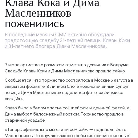
Клава Кока и Дима
Масленников
поженились
В последние месяцы СМИ активно обсуждали
предстоящую свадьбу 31-летней певицы Клавы Коки
и 31-летнего блогера Димы Масленникова.
В июле артистка с размахом отметила девичник в Бодруме.
Свадьба Клавы Коки и Димы Масленникова прошла тайно.
Сообщается, что торжество состоялось в Москве 5 августа в
закрытом формате. В личном блоге новоиспечённый супруг
певицы Дима Масленников поделился фотографиями со
свадьбы.
Клава была в белом платье со шлейфом и длинной фатой, а
Дима выбрал белоснежный костюм. Торжество прошло в
старинной усадьбе.
«Теперь официально мы стали семьёй», — подписал фото
Масленников. По случаю важного события новоиспечённые