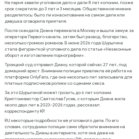
На парня завели уголовное дело и дали 8 лет колонии, позже
срок сократили до 3 лет и 3 месяцев. Общественное мнение
разделилось: было ли изнасилование на самом деле или
девушка оговорила приятеля.
После скандала Диана переехала в Москву и вышла замуж за
оператора Первого канала, затем был развод, блогерство,
несколько громких романов. В июне 2026 года Шурыгина
стала фигуранткой уголовного дела по статье «Незаконные
оборот и изготовление порнографии».
Троицкий суд отправил Диану, которой сейчас 27 лет, под
домашний арест. Внимание полиции привлекла её работа на
платформе OnlyFans, где она несколько лет записывала для
платных подписчиков ролики со сценами секса.
За это Шурыгиной может грозить до 6 лет колонии.
Криптоинвестор Святослав Гусев, с которым Диана жила
около двух лет в 2023–2025 годах, рассказал
корреспонденту KP.
RU некоторые подробности её уголовного дела. По его
словам, сотрудники полиции сами обратили внимание на
деятельность Дианы в интернете, хотя она даже не