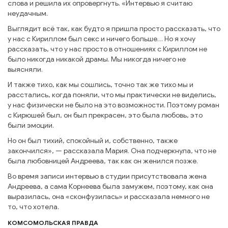
слова и решила их опровергнуть. «Интервью я считаю
неудачным.
Выглядит всё так, как будто я пришла просто рассказать, что
у нас с Кириллом был секс и ничего больше… Но я хочу
рассказать, что у нас просто в отношениях с Кириллом не
было никогда никакой драмы. Мы никогда ничего не
выясняли.
И также тихо, как мы сошлись, точно так же тихо мы и
расстались, когда поняли, что мы практически не виделись,
у нас физически не было на это возможности. Поэтому роман
с Кирюшей был, он был прекрасен, это была любовь, это
были эмоции.
Но он был тихий, спокойный и, собственно, также
закончился», — рассказала Мария. Она подчеркнула, что не
была любовницей Андреева, так как он женился позже.
Во время записи интервью в студии присутствовала жена
Андреева, а сама Корнеева была замужем, поэтому, как она
выразилась, она «сконфузилась» и рассказала немного не
то, что хотела.
КОМСОМОЛЬСКАЯ ПРАВДА