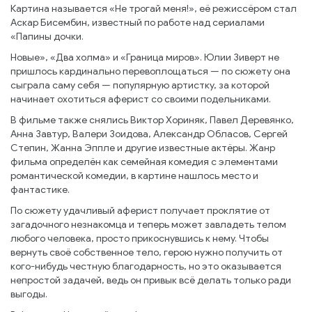
Картина называется «Не трогай меня!», её режиссёром стал
Аскар Бисембин, известный по работе над сериалами
«Папины дочки.
Новые», «Два холма» и «Граница миров». Юлии Зиверт не
пришлось кардинально перевоплощаться — по сюжету она
сыграла саму себя — популярную артистку, за которой
начинает охотиться аферист со своими подельниками.
В фильме также снялись Виктор Хориняк, Павел Деревянко,
Анна Завтур, Валери Зоидова, Александр Обласов, Сергей
Степин, Жанна Эппле и другие известные актёры. Жанр
фильма определён как семейная комедия с элементами
романтической комедии, в картине нашлось место и
фантастике.
По сюжету удачливый аферист получает проклятие от
загадочного незнакомца и теперь может завладеть телом
любого человека, просто прикоснувшись к нему. Чтобы
вернуть своё собственное тело, герою нужно получить от
кого-нибудь честную благодарность, но это оказывается
непростой задачей, ведь он привык всё делать только ради
выгоды.