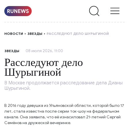
НОВОСТИ
НОВОСТИ
ЗВЕЗДЫ
РАССЛЕДУЮТ ДЕЛО ШУРЫГИНОЙ
РУБРИКИ
08 июля 2026, 11:00
ЗВЕЗДЫ
О
Расследуют дело
НАС
Шурыгиной
В Москве продолжается расследование дела Дианы
Шурыгиной.
В 2016 году девушка из Ульяновской области, которой было 17
лет, стала известна после серии ток-шоу на федеральном
канале. Она заявила, что её изнасиловал 21-летний Сергей
Семёнов на дружеской вечеринке.