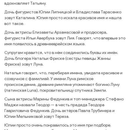
вдохновляет Татьяну.
Дочь фигуристов Юлии Липницкой и Владислава Тарасенко
зовут Каталина. Юлия просто искала красивое имя и нашла
вот такое.
Дочь актрисы Елизаветы Арзамасовой и продюсера,
фигуриста Ильи Авербуха зовут Лия. Говорят, что впервые это
имя появилось в древнееврейском языке.
Супругам нравится, что в нём соединились буквы их имён.
Дочь блогера Натальи Фриске (сестры певицы Жанны
Фриске) зовут Луна.
Наталья говорит, что, перебирая имена, увидела красивое и
созвучное с фамилией. У имени Луна римское
происхождение, древние римляне упоминают богиню Луну
(латинская Lunа), покровительницу спутника Земли.
Сына актрисы Марины Федункив и топ-менеджера Стефано
Маджи назвали Теодор — в честь прадеда Теодора
Гавриловича Федункив. Дочь актёров Павла Трубинера и
Юлии Мельниковой зовут Тереза.
Юлии просто очень понравилось это имя при подборе.