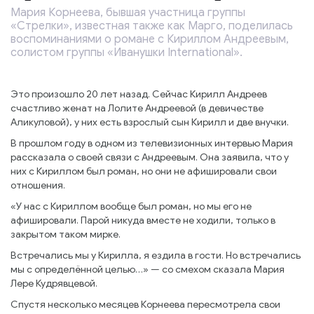
Мария Корнеева, бывшая участница группы
«Стрелки», известная также как Марго, поделилась
воспоминаниями о романе с Кириллом Андреевым,
солистом группы «Иванушки International».
Это произошло 20 лет назад. Сейчас Кирилл Андреев
счастливо женат на Лолите Андреевой (в девичестве
Аликуловой), у них есть взрослый сын Кирилл и две внучки.
В прошлом году в одном из телевизионных интервью Мария
рассказала о своей связи с Андреевым. Она заявила, что у
них с Кириллом был роман, но они не афишировали свои
отношения.
«У нас с Кириллом вообще был роман, но мы его не
афишировали. Парой никуда вместе не ходили, только в
закрытом таком мирке.
Встречались мы у Кирилла, я ездила в гости. Но встречались
мы с определённой целью…» — со смехом сказала Мария
Лере Кудрявцевой.
Спустя несколько месяцев Корнеева пересмотрела свои