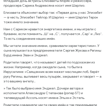
Младшая дочь актрисы Елизаветы Моряк и режиссёра,
продюсера Сарика Андреасяна носит имя Шарлиз.
Елизавета объясняет выбор так: «Первая дочь у нас Элизабет
— в честь Элизабет Тейлор. И Шарлиз — имя Шарлиз Терон
тоже имело значение.
Нам с Сариком нравится энергетика имени, и мы играли с
буквами, если поменять „Ш“ на „С“, получается „Сар“ и „Лиз“.
То есть соединение наших имён.
Мы читали значение имени, сравнивали характеристики». У
сына музыканта и предпринимателя Сергея Жукова и Регины
Бурд имена Эван и Энджел.
Родители говорят, что называют детей по подсказкам из
жизни. Например, когда ожидали сына, то были в
Иерусалиме: «Священник всем мажет маслицем лоб, берёт
руку Регины, выливает весь пузырёк, закрывает и говорит — а
это вашему ангелу...
» Так было выбрано имя Энджел. Дочери автора и
исполнителя Александра Степанова (рэпер ST) и
телеведущей Ассоль носят имена Эльза и Эстель.
Родители соединяли части своих имён и так придумывали