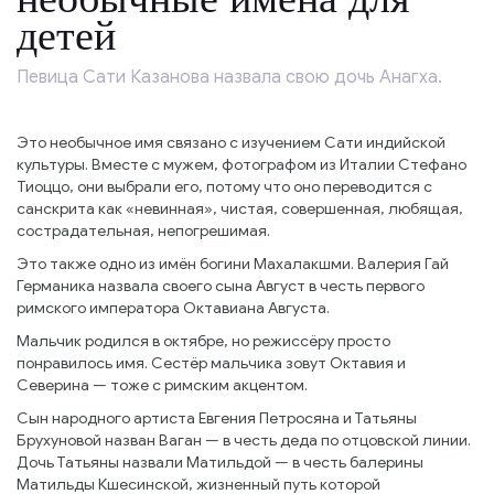
детей
Певица Сати Казанова назвала свою дочь Анагха.
Это необычное имя связано с изучением Сати индийской
культуры. Вместе с мужем, фотографом из Италии Стефано
Тиоццо, они выбрали его, потому что оно переводится с
санскрита как «невинная», чистая, совершенная, любящая,
сострадательная, непогрешимая.
Это также одно из имён богини Махалакшми. Валерия Гай
Германика назвала своего сына Август в честь первого
римского императора Октавиана Августа.
Мальчик родился в октябре, но режиссёру просто
понравилось имя. Сестёр мальчика зовут Октавия и
Северина — тоже с римским акцентом.
Сын народного артиста Евгения Петросяна и Татьяны
Брухуновой назван Ваган — в честь деда по отцовской линии.
Дочь Татьяны назвали Матильдой — в честь балерины
Матильды Кшесинской, жизненный путь которой