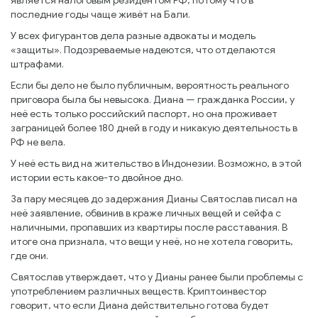
является налоговым резидентом РФ, потому что в
последние годы чаще живёт на Бали.
У всех фигурантов дела разные адвокаты и модель
«защиты». Подозреваемые надеются, что отделаются
штрафами.
Если бы дело не было публичным, вероятность реального
приговора была бы невысока. Диана — гражданка России, у
неё есть только российский паспорт, но она проживает
заграницей более 180 дней в году и никакую деятельность в
РФ не вела.
У неё есть вид на жительство в Индонезии. Возможно, в этой
истории есть какое-то двойное дно.
За пару месяцев до задержания Дианы Святослав писал на
неё заявление, обвинив в краже личных вещей и сейфа с
наличными, пропавших из квартиры после расставания. В
итоге она признала, что вещи у неё, но не хотела говорить,
где они.
Святослав утверждает, что у Дианы ранее были проблемы с
употреблением различных веществ. Криптоинвестор
говорит, что если Диана действительно готова будет