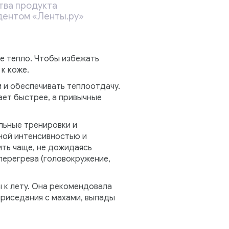
тва продукта
ндентом «Ленты.ру»
е тепло. Чтобы избежать
к коже.
и обеспечивать теплоотдачу.
ает быстрее, а привычные
льные тренировки и
ной интенсивностью и
ть чаще, не дожидаясь
перегрева (головокружение,
 к лету. Она рекомендовала
 приседания с махами, выпады