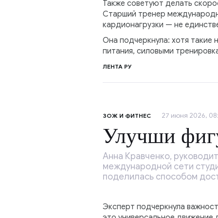
Также советуют делать скорос
Старший тренер международно
кардионагрузки — не единств
Она подчеркнула: хотя такие
питания, силовыми тренировк
ЛЕНТА РУ
27 июня 2026, 08:
ЗОЖ И ФИТНЕС
Улучши фиг
Анна Кравченко, руководит
международной сети студи
поделилась способом дост
Эксперт подчеркнула важност
это универсальное движение 