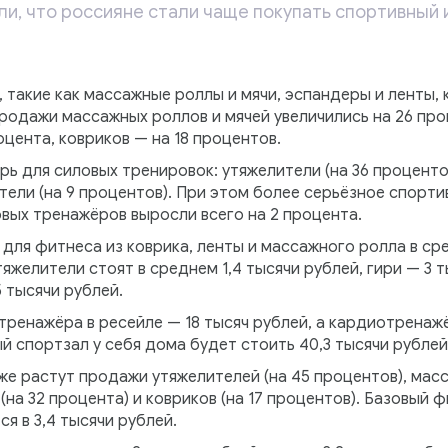
ли, что россияне стали чаще покупать спортивный
 такие как массажные роллы и мячи, эспандеры и ленты, 
родажи массажных роллов и мячей увеличились на 26 про
оцента, ковриков — на 18 процентов.
ь для силовых тренировок: утяжелители (на 36 процентов)
антели (на 9 процентов). При этом более серьёзное спор
вых тренажёров выросли всего на 2 процента.
ля фитнеса из коврика, ленты и массажного ролла в сре
тяжелители стоят в среднем 1,4 тысячи рублей, гири — 3 т
5 тысячи рублей.
ренажёра в ресейле — 18 тысяч рублей, а кардиотренажё
й спортзал у себя дома будет стоить 40,3 тысячи рубле
же растут продажи утяжелителей (на 45 процентов), масс
(на 32 процента) и ковриков (на 17 процентов). Базовый 
я в 3,4 тысячи рублей.