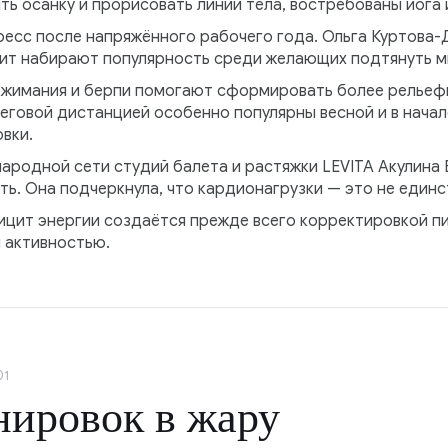
ить осанку и прорисовать линии тела, востребованы йога 
ресс после напряжённого рабочего года. Ольга Куртова-
фит набирают популярность среди желающих подтянуть 
тжимания и берпи помогают сформировать более рельефн
беговой дистанцией особенно популярны весной и в начал
вки.
ародной сети студий балета и растяжки LEVITA Акулина 
ь. Она подчеркнула, что кардионагрузки — это не единс
ицит энергии создаётся прежде всего корректировкой п
 активностью.
01
нировок в жару