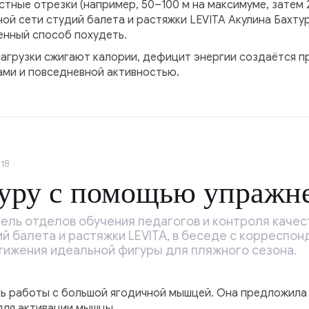
тные отрезки (например, 50–100 м на максимуме, затем 2
й сети студий балета и растяжки LEVITA Акулина Бахтур
енный способ похудеть.
 нагрузки сжигают калории, дефицит энергии создаётся 
ами и повседневной активностью.
18
уру с помощью упражн
ель отделов обучения педагогов и контроля качес
й балета и растяжки LEVITA, в беседе с корреспо
ижения идеальной фигуры для пляжного сезона.
ь работы с большой ягодичной мышцей. Она предложила
для активации мышцы.