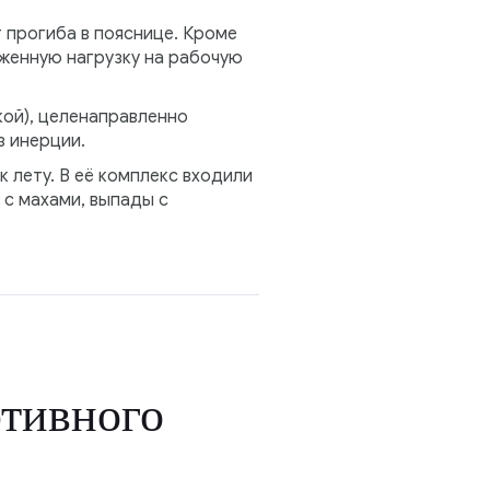
т прогиба в пояснице. Кроме
женную нагрузку на рабочую
кой), целенаправленно
 инерции.
 лету. В её комплекс входили
 с махами, выпады с
тивного