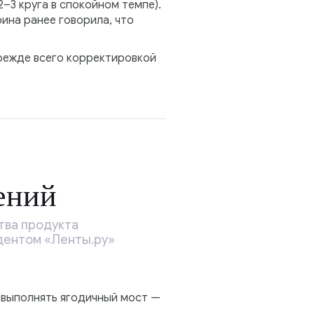
–3 круга в спокойном темпе).
ина ранее говорила, что
прежде всего корректировкой
ений
тва продукта
ндентом «Ленты.ру»
 выполнять ягодичный мост —