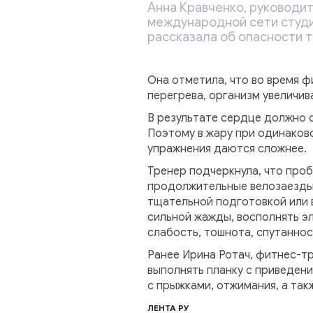
Анна Кравченко, руководит
международной сети студи
рассказала об опасности т
Она отметила, что во время 
перегрева, организм увеличив
В результате сердце должно
Поэтому в жару при одинаково
упражнения даются сложнее.
Тренер подчеркнула, что про
продолжительные велозаезды 
тщательной подготовкой или 
сильной жажды, восполнять э
слабость, тошнота, спутаннос
Ранее Ирина Ротач, фитнес-тр
выполнять планку с приведени
с прыжками, отжимания, а так
ЛЕНТА РУ