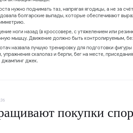
ста нужно поднимать таз, напрягая ягодицы, а не за счё
ндовала болгарские выпады, которые обеспечивают выра
симметрию.
ние ноги назад (в кроссовере, с утяжелением или резин
ную мышцу. Движение должно быть контролируемым, без
тач назвала лучшую тренировку для подготовки фигуры к
, упражнения скалолаз и берпи, бег на месте, приседания
е джампинг джек.
:35
ращивают покупки спор