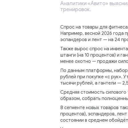
Аналитики «Авито» выясни
тренировок.
Спрос на товары для фитнеса,
Например, весной 2026 года п
эспандеров и лент — на 24 пр
Также вырос спрос на инвентар
штанги (на 10 процентов) и г
менее охотно — продажи сило
По данным платформы, набор д
рублей при покупке «с рук». У
тысячи рублей, а гантели — 2,
Средняя стоимость силового т
образом, собрать полноценны
В сегменте новых товаров так
процентов), эспандеров, лент 
состоянии в среднем обойдётс