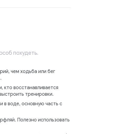
особ похудеть.
рий, чем ходьба или бег
.
м, кто восстанавливается
 выстроить тренировки.
и в воде, основную часть с
ерфляй. Полезно использовать