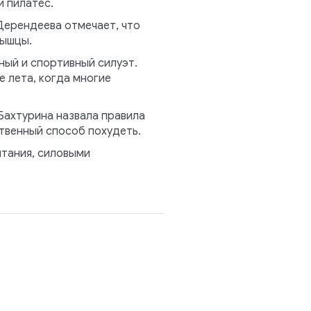
и пилатес.
Дерендеева отмечает, что
мышцы.
ый и спортивный силуэт.
е лета, когда многие
Бахтурина назвала правила
твенный способ похудеть.
итания, силовыми