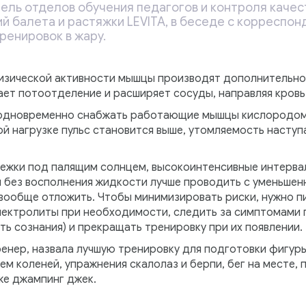
ель отделов обучения педагогов и контроля качес
й балета и растяжки LEVITA, в беседе с корреспо
ренировок в жару.
физической активности мышцы производят дополнительно
ает потоотделение и расширяет сосуды, направляя кровь 
 одновременно снабжать работающие мышцы кислородом 
й нагрузке пульс становится выше, утомляемость наступ
бежки под палящим солнцем, высокоинтенсивные интерва
без восполнения жидкости лучше проводить с уменьшен
вообще отложить. Чтобы минимизировать риски, нужно пи
лектролиты при необходимости, следить за симптомами 
ть сознания) и прекращать тренировку при их появлении.
енер, назвала лучшую тренировку для подготовки фигуры
ем коленей, упражнения скалолаз и берпи, бег на месте,
же джампинг джек.