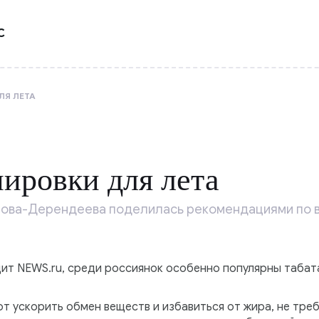
С
ЛЯ ЛЕТА
8
ировки для лета
това-Дерендеева поделилась рекомендациями по 
дит NEWS.ru, среди россиянок особенно популярны табат
 ускорить обмен веществ и избавиться от жира, не треб