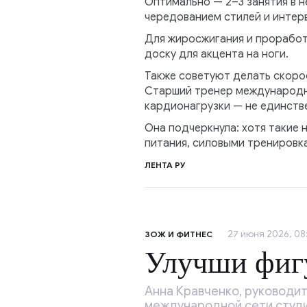
Оптимально — 2–3 занятия в н
чередованием стилей и интерв
Для жиросжигания и проработ
доску для акцента на ноги.
Также советуют делать скорос
Старший тренер международно
кардионагрузки — не единств
Она подчеркнула: хотя такие
питания, силовыми тренировк
ЛЕНТА РУ
27 июня 2026, 08:
ЗОЖ И ФИТНЕС
Улучши фиг
Анна Кравченко, руководит
международной сети студи