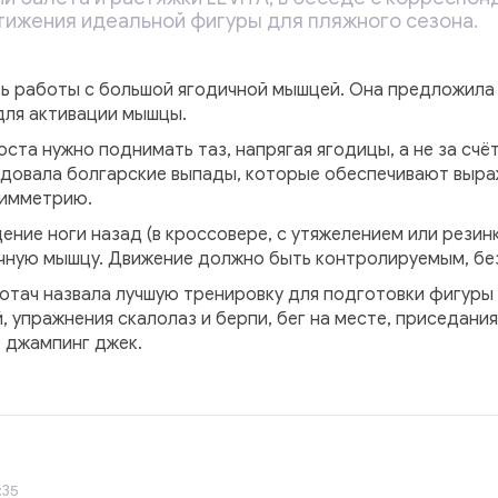
ижения идеальной фигуры для пляжного сезона.
ь работы с большой ягодичной мышцей. Она предложила
для активации мышцы.
ста нужно поднимать таз, напрягая ягодицы, а не за счё
ндовала болгарские выпады, которые обеспечивают выра
симметрию.
ние ноги назад (в кроссовере, с утяжелением или резин
ную мышцу. Движение должно быть контролируемым, без
тач назвала лучшую тренировку для подготовки фигуры к
, упражнения скалолаз и берпи, бег на месте, приседания
е джампинг джек.
:35