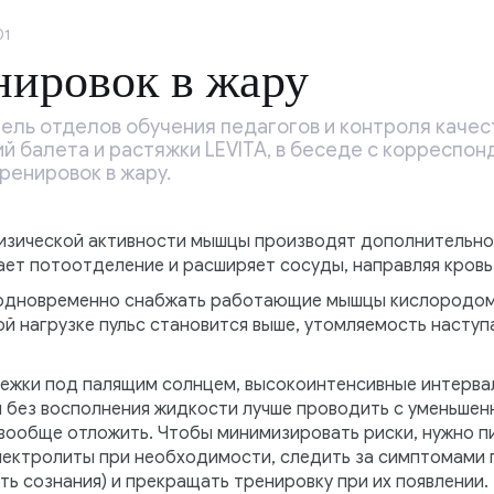
01
нировок в жару
ель отделов обучения педагогов и контроля качес
й балета и растяжки LEVITA, в беседе с корреспо
ренировок в жару.
физической активности мышцы производят дополнительно
ает потоотделение и расширяет сосуды, направляя кровь 
 одновременно снабжать работающие мышцы кислородом 
й нагрузке пульс становится выше, утомляемость наступ
бежки под палящим солнцем, высокоинтенсивные интерва
без восполнения жидкости лучше проводить с уменьшен
вообще отложить. Чтобы минимизировать риски, нужно пи
лектролиты при необходимости, следить за симптомами 
ть сознания) и прекращать тренировку при их появлении.