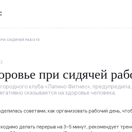
С
РИ СИДЯЧЕЙ РАБОТЕ
52
оровье при сидячей раб
агородного клуба «Лапино Фитнес», предупредила,
егативно сказывается на здоровье человека.
оделилась советами, как организовать рабочий день, чт
ходимо делать перерыв на 3–5 минут, рекомендует трене