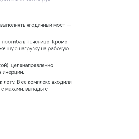
 выполнять ягодичный мост —
т прогиба в пояснице. Кроме
женную нагрузку на рабочую
кой), целенаправленно
 инерции.
 лету. В её комплекс входили
 с махами, выпады с