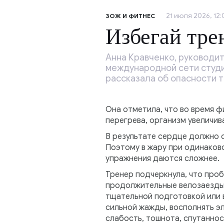
21 июля 2026, 12:
ЗОЖ И ФИТНЕС
Избегай тре
Анна Кравченко, руководит
международной сети студи
рассказала об опасности т
Она отметила, что во время 
перегрева, организм увеличив
В результате сердце должно
Поэтому в жару при одинаково
упражнения даются сложнее.
Тренер подчеркнула, что про
продолжительные велозаезды 
тщательной подготовкой или 
сильной жажды, восполнять э
слабость, тошнота, спутаннос