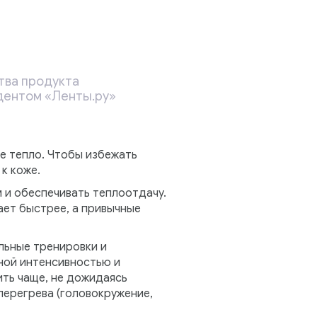
тва продукта
ндентом «Ленты.ру»
е тепло. Чтобы избежать
к коже.
и обеспечивать теплоотдачу.
ает быстрее, а привычные
льные тренировки и
ной интенсивностью и
ть чаще, не дожидаясь
перегрева (головокружение,