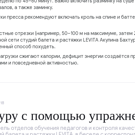
еделю по 45–60 минут. Важно включить разминку на суше 
алов, а также заминку.
ки пресса рекомендуют включать кроль на спине и батт
тные отрезки (например, 50–100 м на максимуме, затем 2
й сети студий балета и растяжки LEVITA Акулина Бахтур
енный способ похудеть.
 нагрузки сжигают калории, дефицит энергии создаётся 
ами и повседневной активностью.
18
уру с помощью упражн
ель отделов обучения педагогов и контроля качес
й балета и растяжки LEVITA, в беседе с корреспо