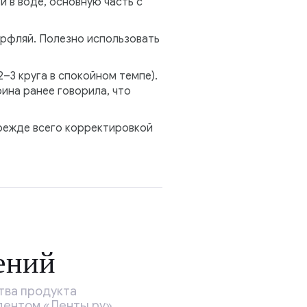
и в воде, основную часть с
ерфляй. Полезно использовать
–3 круга в спокойном темпе).
ина ранее говорила, что
прежде всего корректировкой
ений
тва продукта
ндентом «Ленты.ру»