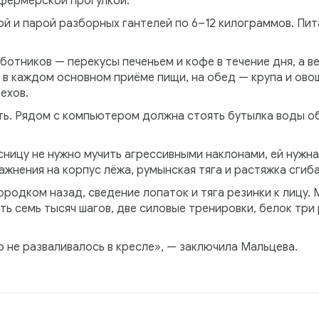
 фермерской прогулкой.
 и парой разборных гантелей по 6–12 килограммов. Пита
отников — перекусы печеньем и кофе в течение дня, а в
в каждом основном приёме пищи, на обед — крупа и овощ
ехов.
ть. Рядом с компьютером должна стоять бутылка воды об
сницу не нужно мучить агрессивными наклонами, ей нужна
ажнения на корпус лёжа, румынская тяга и растяжка сгиб
одком назад, сведение лопаток и тяга резинки к лицу. 
ть семь тысяч шагов, две силовые тренировки, белок три 
 не разваливалось в кресле», — заключила Мальцева.