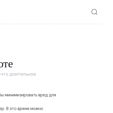
оте
 что длительное
обы минимизировать вред для
р. В это время можно