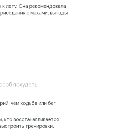
 к лету. Она рекомендовала
 приседания с махами, выпады
особ похудеть.
рий, чем ходьба или бег
.
м, кто восстанавливается
 выстроить тренировки.