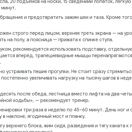
сла, 20 подъёмов на носки, 15 сведениий лопаток, лёгкую
 минут.
бращение и предотвратить зажим шеи и таза. Кроме того
жен строго перед лицом, верхняя треть экрана — на уро
ть на полу, а поясница — прижата к спинке стула.
буком, рекомендуется использовать подставку, отдельную
щается вперёд, трапециевидные мышцы перенапрягаются, 
.
о устраивать пешие прогулки. Не стоит сразу стремиться
и постепенно увеличивать нагрузку на тысячу шагов в нед
десять после обеда, лестница вместо лифта на два-четыр
ойной ходьбы», — рекомендует тренер.
нировки три раза в неделю по 45–60 минут. День ног и 
у в наклоне, ягодичный мост и планку.
гу верхнего блока, жим сидя, разведения и тягу каната к 