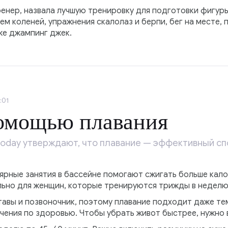
енер, назвала лучшую тренировку для подготовки фигуры
ем коленей, упражнения скалолаз и берпи, бег на месте,
же джампинг джек.
:01
помощью плавания
oday утверждают, что плавание — эффективный сп
ярные занятия в бассейне помогают сжигать больше кало
льно для женщин, которые тренируются трижды в неделю
тавы и позвоночник, поэтому плавание подходит даже те
чения по здоровью. Чтобы убрать живот быстрее, нужно