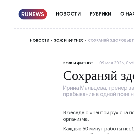
НОВОСТИ
РУБРИКИ
О НА
НОВОСТИ
ЗОЖ И ФИТНЕС
СОХРАНЯЙ ЗДОРОВЬЕ П
09 мая 2026, 06:
ЗОЖ И ФИТНЕС
Сохраняй зд
Ирина Мальцева, тренер з
пребывание в одной позе н
В беседе с «Лентой.ру» она п
организма.
Каждые 50 минут работы необ