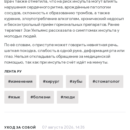
Врач также отметила, что на риск инсульта могут влиять
нарушения сердечного ритма, врождённые патологии
сосудов, склонность к образованию тромбов, а также
курение, злоупотребление алкоголем, хронический недосып
и бесконтрольный приём гормональных препаратов. Ранее
терапевт Зои Уильямс рассказала о симптомах инсульта у
молодых людей.
По её словам, о приступе может говорить невнятная речь,
шаткая походка, слабость в одной руке, деформация рта или
глаз. Нельзя откладывать обращение за медицинской
помощью, так как при инсульте счёт идёт на минуты.
ЛЕНТА РУ
#изменения
#хирург
#зубы
#стоматолог
#язык
#болезни
#люди
07 августа 2026, 14:35
УХОД ЗА СОБОЙ