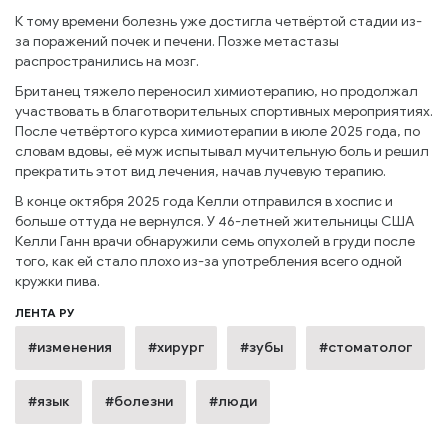
К тому времени болезнь уже достигла четвёртой стадии из-
за поражений почек и печени. Позже метастазы
распространились на мозг.
Британец тяжело переносил химиотерапию, но продолжал
участвовать в благотворительных спортивных мероприятиях.
После четвёртого курса химиотерапии в июле 2025 года, по
словам вдовы, её муж испытывал мучительную боль и решил
прекратить этот вид лечения, начав лучевую терапию.
В конце октября 2025 года Келли отправился в хоспис и
больше оттуда не вернулся. У 46-летней жительницы США
Келли Ганн врачи обнаружили семь опухолей в груди после
того, как ей стало плохо из-за употребления всего одной
кружки пива.
ЛЕНТА РУ
#изменения
#хирург
#зубы
#стоматолог
#язык
#болезни
#люди