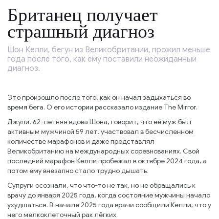
Британец получает
страшный диагноз
Шон Келли, бегун из Великобритании, прожил меньше
года после того, как ему поставили неожиданный
диагноз.
Это произошло после того, как он начал задыхаться во
время бега. О его истории рассказало издание The Mirror.
Джули, 62-летняя вдова Шона, говорит, что её муж был
активным мужчиной 59 лет, участвовал в бесчисленном
количестве марафонов и даже представлял
Великобританию на международных соревнованиях. Свой
последний марафон Келли пробежал в октябре 2024 года, а
потом ему внезапно стало трудно дышать.
Супруги осознали, что что-то не так, но не обращались к
врачу до января 2025 года, когда состояние мужчины начало
ухудшаться. В начале 2025 года врачи сообщили Келли, что у
него мелкоклеточный рак лёгких.