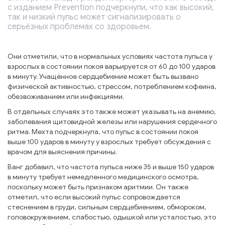
с изданием Prevention подчеркнули, что как высокий,
так и низкий пульс может сигнализировать о
серьёзных проблемах со здоровьем.
Они отметили, что в нормальных условиях частота пульса у
взрослых в состоянии покоя варьируется от 60 до 100 ударов
в минуту. Учащённое сердцебиение может быть вызвано
физической активностью, стрессом, потреблением кофеина,
обезвоживанием или инфекциями.
В отдельных случаях это также может указывать на анемию,
заболевания щитовидной железы или нарушения сердечного
ритма. Мехта подчеркнула, что пульс в состоянии покоя
выше 100 ударов в минуту у взрослых требует обсуждения с
врачом для выяснения причины.
Ванг добавил, что частота пульса ниже 35 и выше 150 ударов
в минуту требует немедленного медицинского осмотра,
поскольку может быть признаком аритмии. Он также
отметил, что если высокий пульс сопровождается
стеснением в груди, сильным сердцебиением, обмороком,
головокружением, слабостью, одышкой или усталостью, это