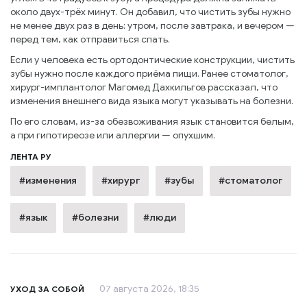
около двух-трёх минут. Он добавил, что чистить зубы нужно
не менее двух раз в день: утром, после завтрака, и вечером —
перед тем, как отправиться спать.
Если у человека есть ортодонтические конструкции, чистить
зубы нужно после каждого приёма пищи. Ранее стоматолог,
хирург-имплантолог Магомед Дахкильгов рассказал, что
изменения внешнего вида языка могут указывать на болезни.
По его словам, из-за обезвоживания язык становится белым,
а при гипотиреозе или аллергии — опухшим.
ЛЕНТА РУ
#изменения
#хирург
#зубы
#стоматолог
#язык
#болезни
#люди
07 августа 2026, 18:35
УХОД ЗА СОБОЙ