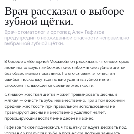
Врач рассказал о выборе
зубной щётки.
Врач-стоматолог и ортопед Ален Гафизов
предупредил о неожиданной опасности неправильно
выбранной зубной щётки.
В беседе с «Вечерней Москвой» он рассказал, что некоторые
люди используют либо жёсткие, либо мягкие зубные щётки
без объективных показаний. По его словам, это частая
ошибка, поскольку тщательно удалить зубной налёт
способна только щётка средней жёсткости.
Слишком жёсткая щётка может травмировать дёсны, а
мягкая — очистить зубы некачественно. При этом ворсинки
средней жёсткости при правильном использовании не
травмируют дёсны и качественно удаляют налёт,
провоцирующий воспаление дёсен и кариес.
Гафизов также подчеркнул, что щётку следует держать под
углом в 45 градусов к зубу, а процедура должна занимать