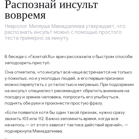
Распознай инсульт
вовремя
Невролог Миляуша Мамадалиева утверждает, что
распознать инсульт можно с помощью простого
теста примерно за минуту.
В беседе с «Газетой.Ru» врач рассказала о быстром способе
заподозрить приступ.
Она отметила, что инсульт всё чаще встречается не только
у пожилых, но и у молодых людей, а его первые признаки
можно перепутать с усталостью и мигренью. При подозрении
на инсульт специалист рекомендует обратить внимание на
походку и зрение человека, попросить его улыбнуться,
поднять обе руки и произнести простую фразу.
«Если появился хотя бы один такой признак, нужно сразу
звонить 103 или 112. Важно запомнить время, когда всё
началось — от этого зависит тактика действий врачей», —
подчеркнула Мамадалиева.