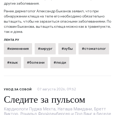
другие заболевания.
Ранее дерматолог Александр Быканов заявил, что при
обнаружении клеща на теле его необходимо обязательно
вытащить, чтобы не заразиться опасными заболеваниями. По
словам Быканова, вытащить клеща можно как в травмпункте,
так и дома.
ЛЕНТА РУ
#изменения
#хирург
#зубы
#стоматолог
#язык
#болезни
#люди
07 августа 2026, 09:52
УХОД ЗА СОБОЙ
Следите за пульсом
Кардиологи Пуджа Мехта, Наташа Мамдани, Бретт
Виктор, Рональд Фройденбергер и Пол Ванг в беседе