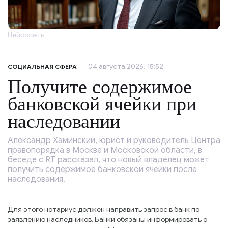
Нейросеть
04 августа 2026, 15:52
СОЦИАЛЬНАЯ СФЕРА
Получите содержимое
банковской ячейки при
наследовании
Александр Хаминский, юрист и руководитель Центра
правопорядка в Москве и Московской области, в
беседе с RT рассказал, что новый владелец может
получить содержимое банковской ячейки после
наследования.
Для этого нотариус должен направить запрос в банк по
заявлению наследников. Банки обязаны информировать о