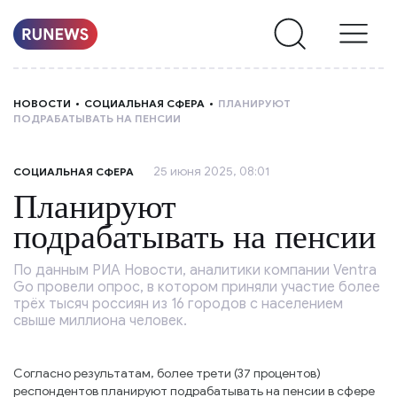
НОВОСТИ
НОВОСТИ
СОЦИАЛЬНАЯ СФЕРА
ПЛАНИРУЮТ
ПОДРАБАТЫВАТЬ НА ПЕНСИИ
РУБРИКИ
25 июня 2025, 08:01
СОЦИАЛЬНАЯ СФЕРА
О
Планируют
НАС
подрабатывать на пенсии
По данным РИА Новости, аналитики компании Ventra
Go провели опрос, в котором приняли участие более
трёх тысяч россиян из 16 городов с населением
свыше миллиона человек.
Согласно результатам, более трети (37 процентов)
респондентов планируют подрабатывать на пенсии в сфере