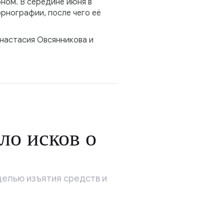
ном. В середине июня в
рнографии, после чего её
настасия Овсянникова и
ло исков о
целью изъятия средств и