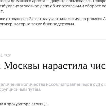
ловий домашнего ареста — девушка пользовалась телефо
збуждено уголовное дело об изготовлении и обороте по
т.
ли отправлены 24-летняя участница интимных роликов А
ичкер, которые также были задержаны.
6, 19:01
 Москвы нарастила чис
еличение количества исков, направленных в суд с 
ррупционным путём.
ли в прокуратуре столицы.