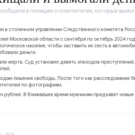
ообщили в полицию о похитителях, которые вымога
ли в столичном управлении Следственного комитета Росс
елей Московской области с сентября по октябрь 2024 го
огическое насилие, чтобы заставить их сесть в автомоб
ебовали деньги.
али жертв. Суд установил девять эпизодов преступлений,
блей.
 годам лишения свободы. После того как расследование 
итителей по фотографиям.
ч рублей. В ближайшее время мужчинам предъявят новые 
6, 18:35