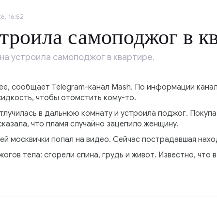
6, 16:52
роила самоподжог в к
на устроила самоподжог в квартире.
ее, сообщает Telegram-канал Mash. По информации канал
жидкость, чтобы отомстить кому-то.
тлучилась в дальнюю комнату и устроила поджог. Покуп
казала, что пламя случайно зацепило женщину.
й москвички попал на видео. Сейчас пострадавшая нахо
гов тела: сгорели спина, грудь и живот. Известно, что в