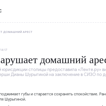
С
ЕТ ДОМАШНИЙ АРЕСТ
14:17
арушает домашний аре
 юрисдикции столицы предоставила «Ленте.ру» ви
ерши Дианы Шурыгиной на заключение в СИЗО по д
 поджимает губы и старается сохранять спокойствие. Ране
ля Шурыгиной.