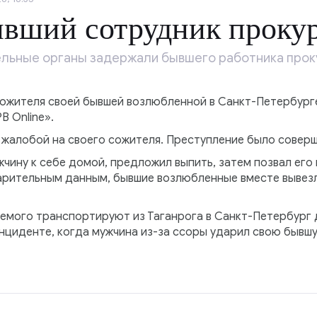
ывший сотрудник проку
ельные органы задержали бывшего работника прок
сожителя своей бывшей возлюбленной в Санкт-Петербурге
B Online».
жалобой на своего сожителя. Преступление было соверше
ину к себе домой, предложил выпить, затем позвал его 
арительным данным, бывшие возлюбленные вместе вывезл
емого транспортируют из Таганрога в Санкт-Петербург 
нциденте, когда мужчина из-за ссоры ударил свою бывш