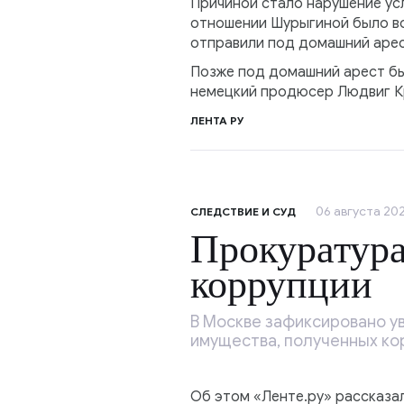
Причиной стало нарушение ус
отношении Шурыгиной было во
отправили под домашний арес
Позже под домашний арест бы
немецкий продюсер Людвиг Кр
ЛЕНТА РУ
06 августа 202
СЛЕДСТВИЕ И СУД
Прокуратура
коррупции
В Москве зафиксировано ув
имущества, полученных ко
Об этом «Ленте.ру» рассказа