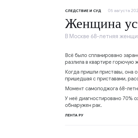
05 августа 202
СЛЕДСТВИЕ И СУД
Женщина уст
В Москве 68-летняя женщи
Всё было спланировано заран
разлила в квартире горючую 
Когда пришли приставы, она о
пришедшая с приставами, расс
Момент самоподжога 68-летне
У неё диагностировано 70% ожо
обнаружен рак.
ЛЕНТА РУ