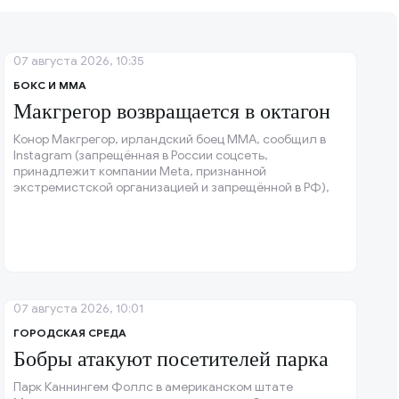
07 августа 2026, 10:35
БОКС И ММА
Макгрегор возвращается в октагон
Конор Макгрегор, ирландский боец ММА, сообщил в
Instagram (запрещённая в России соцсеть,
принадлежит компании Meta, признанной
экстремистской организацией и запрещённой в РФ),
что операция на колене прошла успешно, и колено
восстановлено.
07 августа 2026, 10:01
ГОРОДСКАЯ СРЕДА
Бобры атакуют посетителей парка
Парк Каннингем Фоллс в американском штате