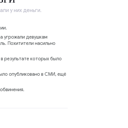
ли у них деньги.
ии.
да угрожали девушкам
иль. Похитители насильно
 в результате которых было
было опубликовано в СМИ, ещё
обвинения.