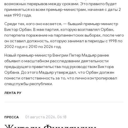
возможных перерывов между сроками. Это правило будет
применяться ко всем премьер-министрам, начиная с даты 2
мая 1990 года.
Среди тех, кого оно касается, — бывший премьер-министр
Виктор Орбан. В мае партия, которую возглавлял Орбан,
потерпела поражение на парламентских выборах, после чего
он оставил должность, которую занимал в периоды с 1998 по
2002 год и с 2010 по 2026 год.
Новый премьер-министр Венгрии Петер Мадьяр ранее
объявил о масштабном расследовании деятельности
предыдущего правительства под руководством Виктора
Орбана. До этого Мадьяр утверждал, что Орбан должен
понести ответственность за то, что лично контролировал
спецслужбы республики.
ЛЕНТА РУ
01 августа 2026, 06:18
ПРЕССА