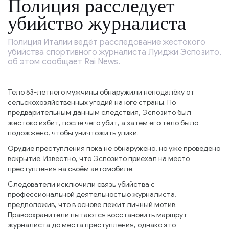
Полиция расследует
убийство журналиста
Полиция Италии ведёт расследование жестокого
убийства спортивного журналиста Луиджи Эспозито,
об этом сообщает Rai News.
Тело 53-летнего мужчины обнаружили неподалёку от
сельскохозяйственных угодий на юге страны. По
предварительным данным следствия, Эспозито был
жестоко избит, после чего убит, а затем его тело было
подожжено, чтобы уничтожить улики.
Орудие преступления пока не обнаружено, но уже проведено
вскрытие. Известно, что Эспозито приехал на место
преступления на своём автомобиле.
Следователи исключили связь убийства с
профессиональной деятельностью журналиста,
предположив, что в основе лежит личный мотив.
Правоохранители пытаются восстановить маршрут
журналиста до места преступления, однако это