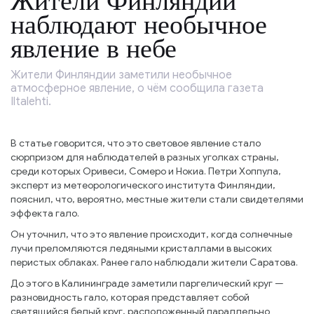
Жители Финляндии
наблюдают необычное
явление в небе
Жители Финляндии заметили необычное
атмосферное явление, о чём сообщила газета
Iltalehti.
В статье говорится, что это световое явление стало
сюрпризом для наблюдателей в разных уголках страны,
среди которых Оривеси, Сомеро и Нокиа. Петри Хоппула,
эксперт из метеорологического института Финляндии,
пояснил, что, вероятно, местные жители стали свидетелями
эффекта гало.
Он уточнил, что это явление происходит, когда солнечные
лучи преломляются ледяными кристаллами в высоких
перистых облаках. Ранее гало наблюдали жители Саратова.
До этого в Калининграде заметили паргелический круг —
разновидность гало, которая представляет собой
светящийся белый круг, расположенный параллельно