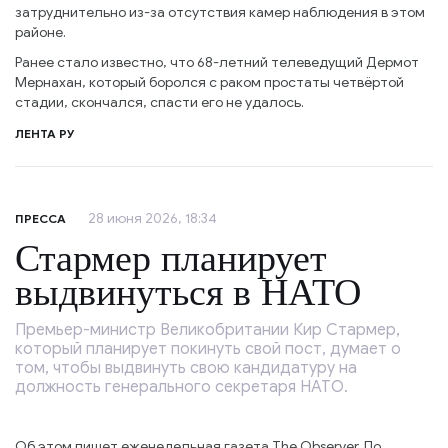
затруднительно из-за отсутствия камер наблюдения в этом
районе.
Ранее стало известно, что 68-летний телеведущий Дермот
Мернахан, который боролся с раком простаты четвёртой
стадии, скончался, спасти его не удалось.
ЛЕНТА РУ
28 июня 2026, 18:34
ПРЕССА
Стармер планирует
выдвинуться в НАТО
Премьер-министр Великобритании Кир Стармер,
который планирует покинуть свой пост, думает о
том, чтобы выдвинуть свою кандидатуру на
должность генерального секретаря НАТО.
Об этом пишет еженедельная газета The Observer. По