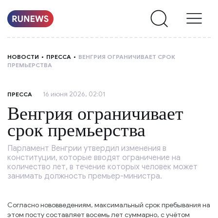
НОВОСТИ
НОВОСТИ
ПРЕССА
ВЕНГРИЯ ОГРАНИЧИВАЕТ СРОК
ПРЕМЬЕРСТВА
РУБРИКИ
16 июня 2026, 02:01
ПРЕССА
О
Венгрия ограничивает
НАС
срок премьерства
Парламент Венгрии утвердил изменения в
конституции, которые вводят ограничение на
количество лет, в течение которых человек может
занимать должность премьер-министра.
Согласно нововведениям, максимальный срок пребывания на
этом посту составляет восемь лет суммарно, с учётом