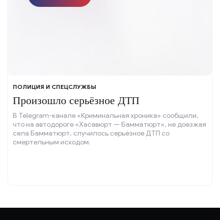
ПОЛИЦИЯ И СПЕЦСЛУЖБЫ
Произошло серьёзное ДТП
В Telegram-канале «Криминальная хроника» сообщили,
что на автодороге «Хасавюрт — Бамматюрт», не доезжая
села Бамматюрт, случилось серьёзное ДТП со
смертельным исходом.