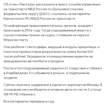
Об этом «Ленте.ру» рассказали в пресс-службе управления
на транспорте МВД России по Дальневосточному
федеральному округу (ДФО), ссылаясь на материалы
Камчатского ЛО МФД России на транспорте.
По информации правоохранительных органов, инцидент
произошёл в 2006 году. Тогда подозреваемый вместе с
соучастниками проник на судно, стоявшее на пирсе в
Морском порту.
Они разбили стекло двери, ведущей в модуль-хранилище, и
похитили промысловое вооружение на сумму более 550
тысяч рублей. Украденное злоумышленники вывезли на
арендованном автомобиле и продали.
После этого подозреваемый скрылся от следствия и сбежал
в Азербайджан. Его объявили в розыск, а подельников
осудили.
Сейчас мужчину задержали в одном из аэропортов Москвы. В
отношении него возбудили уголовное дело по части 3 статьи
158 УК РФ («Кража»).
Все материалы переданы в суд.