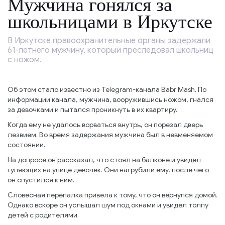
Мужчина гонялся за
школьницами в Иркутске
В Иркутске правоохранительные органы задержали
61-летнего мужчину, который преследовал школьниц
с ножом.
Об этом стало известно из Telegram-канала Babr Mash. По
информации канала, мужчина, вооружившись ножом, гнался
за девочками и пытался проникнуть в их квартиру.
Когда ему не удалось ворваться внутрь, он порезал дверь
лезвием. Во время задержания мужчина был в невменяемом
состоянии.
На допросе он рассказал, что стоял на балконе и увидел
гуляющих на улице девочек. Они нагрубили ему, после чего
он спустился к ним.
Словесная перепалка привела к тому, что он вернулся домой.
Однако вскоре он услышал шум под окнами и увидел толпу
детей с родителями.