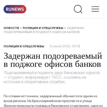
НОВОСТИ
НОВОСТИ
ПОЛИЦИЯ И СПЕЦСЛУЖБЫ
ЗАДЕРЖАН
ПОДОЗРЕВАЕМЫЙ В ПОДЖОГЕ ОФИСОВ БАНКОВ
РУБРИКИ
16 июня 2026, 00:18
ПОЛИЦИЯ И СПЕЦСЛУЖБЫ
О
Задержан подозреваемый
НАС
в поджоге офисов банков
Подозреваемый в поджоге двух банковских офисов
— студент, информирует ТАСС, ссылаясь на
источник в оперативных службах.
По словам источника, задержанный обучается в одном из
вузов региона. На Красноармейском проспекте и улице
Фрунзе произошли пожары в банковских отделениях, одно из