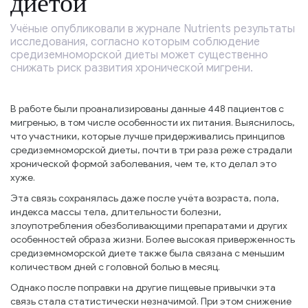
диетой
Учёные опубликовали в журнале Nutrients результаты
исследования, согласно которым соблюдение
средиземноморской диеты может существенно
снижать риск развития хронической мигрени.
В работе были проанализированы данные 448 пациентов с
мигренью, в том числе особенности их питания. Выяснилось,
что участники, которые лучше придерживались принципов
средиземноморской диеты, почти в три раза реже страдали
хронической формой заболевания, чем те, кто делал это
хуже.
Эта связь сохранялась даже после учёта возраста, пола,
индекса массы тела, длительности болезни,
злоупотребления обезболивающими препаратами и других
особенностей образа жизни. Более высокая приверженность
средиземноморской диете также была связана с меньшим
количеством дней с головной болью в месяц.
Однако после поправки на другие пищевые привычки эта
связь стала статистически незначимой. При этом снижение