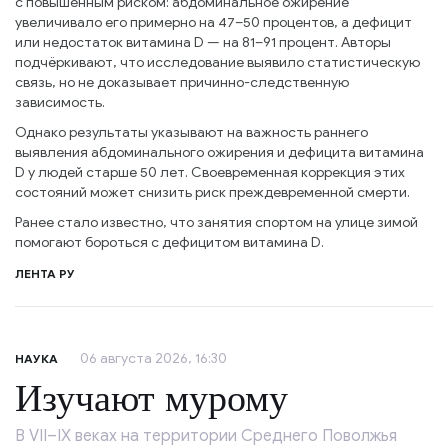
с повышенным риском: абдоминальное ожирение
увеличивало его примерно на 47–50 процентов, а дефицит
или недостаток витамина D — на 81–91 процент. Авторы
подчёркивают, что исследование выявило статистическую
связь, но не доказывает причинно-следственную
зависимость.
Однако результаты указывают на важность раннего
выявления абдоминального ожирения и дефицита витамина
D у людей старше 50 лет. Своевременная коррекция этих
состояний может снизить риск преждевременной смерти.
Ранее стало известно, что занятия спортом на улице зимой
помогают бороться с дефицитом витамина D.
ЛЕНТА РУ
06 августа 2026, 16:30
НАУКА
Изучают мурому
В VII–IX веках на территории Среднего Поволжья