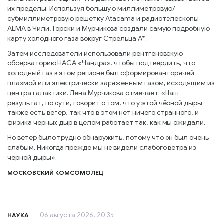
их пределы. Используя большую миллиметровую/
субмиллиметровую решётку Atacama и радиотелескопы
ALMA в Чили, Горски и Мурчикова создали самую подробную
карту холодного газа вокруг Стрельца A*.
Затем исследователи использовали рентгеновскую
обсерваторию НАСА «Чандра», чтобы подтвердить, что
холодный газ в этом регионе был сформирован горячей
плазмой или электрически заряженным газом, исходящим из
центра галактики. Лена Мурчикова отмечает: «Наш
результат, по сути, говорит о том, что у этой чёрной дыры
также есть ветер, так что в этом нет ничего странного, и
физика чёрных дыр в целом работает так, как мы ожидали.
Но ветер было трудно обнаружить, потому что он был очень
слабым. Никогда прежде мы не видели слабого ветра из
чёрной дыры».
МОСКОВСКИЙ КОМСОМОЛЕЦ
06 августа 2026, 20:35
НАУКА