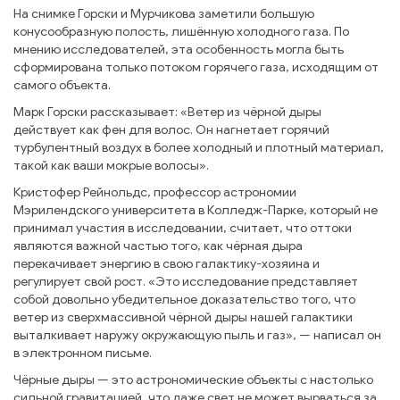
На снимке Горски и Мурчикова заметили большую
конусообразную полость, лишённую холодного газа. По
мнению исследователей, эта особенность могла быть
сформирована только потоком горячего газа, исходящим от
самого объекта.
Марк Горски рассказывает: «Ветер из чёрной дыры
действует как фен для волос. Он нагнетает горячий
турбулентный воздух в более холодный и плотный материал,
такой как ваши мокрые волосы».
Кристофер Рейнольдс, профессор астрономии
Мэрилендского университета в Колледж-Парке, который не
принимал участия в исследовании, считает, что оттоки
являются важной частью того, как чёрная дыра
перекачивает энергию в свою галактику-хозяина и
регулирует свой рост. «Это исследование представляет
собой довольно убедительное доказательство того, что
ветер из сверхмассивной чёрной дыры нашей галактики
выталкивает наружу окружающую пыль и газ», — написал он
в электронном письме.
Чёрные дыры — это астрономические объекты с настолько
сильной гравитацией, что даже свет не может вырваться за