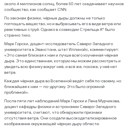
около 4 миллионов солнц, более 50 лет озадачивает научное
сообщество, как сообщает CNN.
По законам физики, чёрные дыры должны не только
поглощать вещество, но и выбрасывать его в виде ветра или
реактивных струй. Однако в созвездии Стрельца А* было
странно тихо.
Марк Горски, доцент-исследователь Северо-Западного
университета в Эванстоне, штат Иллинойс, комментирует:
«Это самая близкая к нам и лучше всего изученная чёрная
дыра. Это единственная, которую мы можем рассмотреть и
увидеть всю физику вокруг неё, и всё же, похоже, у неё нет
ветра.
Каждая чёрная дыра во Вселенной ведёт себя по-своему, но
ближайшая к нам — по-другому. Это было огромной
проблемой».
После пяти лет наблюдений Марк Горски и Лена Мурчикова,
доцент кафедры физики и астрономии Северо-Западного
университета, считают, что обнаружили признаки
отсутствия ветра. Они создали высокодетализированное
изображение окружающей чёрную дыру области.