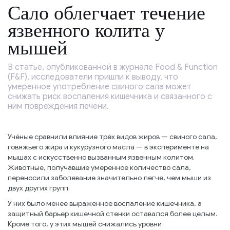
Сало облегчает течение
язвенного колита у
мышей
В статье, опубликованной в журнале Food & Function
(F&F), исследователи пришли к выводу, что
умеренное употребление свиного сала может
снижать риск воспаления кишечника и связанного с
ним повреждения печени.
Учёные сравнили влияние трёх видов жиров — свиного сала,
говяжьего жира и кукурузного масла — в эксперименте на
мышах с искусственно вызванным язвенным колитом.
Животные, получавшие умеренное количество сала,
переносили заболевание значительно легче, чем мыши из
двух других групп.
У них было менее выраженное воспаление кишечника, а
защитный барьер кишечной стенки оставался более целым.
Кроме того, у этих мышей снижались уровни