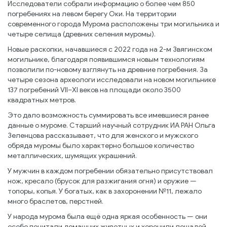
Исследователи собрали информацию о более чем 850
погребениях на левом берегу Оки. На территории
современного города Мурома расположены три могильника и
четыре селища (древних селения муромы).
Новые раскопки, начавшиеся с 2022 года на 2-м Звягинском
могильнике, благодаря появившимся новым технологиям
позволили по-новому взглянуть на древние погребения. За
четыре сезона археологи исследовали на новом могильнике
137 погребений VII–XI веков на площади около 3500
квадратных метров.
Это дало возможность суммировать все имевшиеся ранее
данные о муроме. Старший научный сотрудник ИА РАН Ольга
Зеленцова рассказывает, что для женского и мужского
обряда муромы было характерно большое количество
металлических, шумящих украшений.
У мужчин в каждом погребении обязательно присутствовал
нож, кресало (брусок для разжигания огня) и оружие —
топоры, копья. У богатых, как в захоронении №11, лежало
много браслетов, перстней.
У народа мурома была ещё одна яркая особенность — они
особо почитали домашних животных и хоронили лошадей,