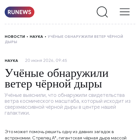
НОВОСТИ
НОВОСТИ
НАУКА
УЧЁНЫЕ ОБНАРУЖИЛИ ВЕТЕР ЧЁРНОЙ
ДЫРЫ
РУБРИКИ
20 июня 2026, 09:45
НАУКА
О
Учёные обнаружили
НАС
ветер чёрной дыры
Учёные выяснили, что обнаружили свидетельства
ветра космического масштаба, который исходит из
сверхмассивной чёрной дыры в центре нашей
галактики.
Это может помочь решить одну из давних загадок в
астрономии. Стрелец А*, гигантская чёрная дыра массой