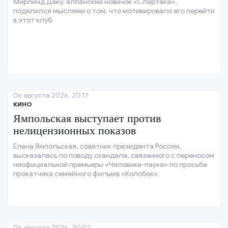
Мирлинд Даку, албанский новичок «Спартака»,
поделился мыслями о том, что мотивировало его перейти
в этот клуб.
06 августа 2026, 20:17
КИНО
Ямпольская выступает против
нелицензионных показов
Елена Ямпольская, советник президента России,
высказалась по поводу скандала, связанного с переносом
неофициальной премьеры «Человека-паука» по просьбе
прокатчика семейного фильма «Колобок».
06 августа 2026, 20:02