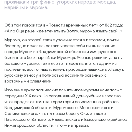
проживали три финно-угорских народа: мордва,
марийцы и мурома.
Об этом говорится в «Повести временных лет» от 862 года:
«А по Оце реце, кде втечеть въ Волгу, мурома языкъ свой...».
Мурома, о которой также упоминается в летописи, почти
бесследно исчезла, оставив после себя лишь название
города Муром во Владимирской области и имя русского
былинного богатыря Ильи Муромца. Учёные решили узнать
больше о муроме, так как этот народ является одним из
последних восточных племён, присоединившихся к XI веку к
русскому этносу и полностью ассимилированных с
восточными славянами.
Изучение археологических памятников муромы началось с
середины XIX века. На сегодняшний день учёным известно,
что народ этот жил на территории современных районов
Владимирской области: Муромского, Меленковского и
Селивановского, что на левом берегу Оки, а также
Павловского, Вачского, Навашинского и Выксунского районов
Нижегородской области, что — на правом.