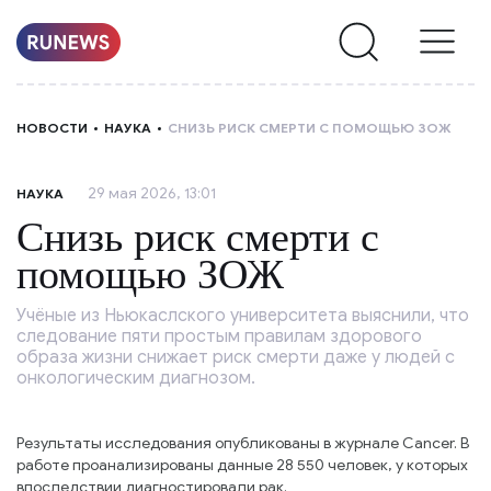
НОВОСТИ
НОВОСТИ
НАУКА
СНИЗЬ РИСК СМЕРТИ С ПОМОЩЬЮ ЗОЖ
РУБРИКИ
29 мая 2026, 13:01
НАУКА
О
Снизь риск смерти с
НАС
помощью ЗОЖ
Учёные из Ньюкаслского университета выяснили, что
следование пяти простым правилам здорового
образа жизни снижает риск смерти даже у людей с
онкологическим диагнозом.
Результаты исследования опубликованы в журнале Cancer. В
работе проанализированы данные 28 550 человек, у которых
впоследствии диагностировали рак.