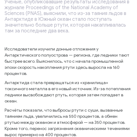
Учёные, опубликовавшие результаты исследования в
журнале Proceedings of the National Academy of
Sciences (PNAS), выяснили, что из-за таяния льдов в
Антарктиде в Южный океан стало поступать
значительно больше ртути, которая накапливалась
там за последние два века.
Исследователи изучили донные отложения у
Антарктического полуострова — региона, где ледники тают
быстрее всего. Выяснилось, что с начала промышленной
эпохи скорость накопления ртути здесь выросла на 160
процентов.
Антарктида стала превращаться из «хранилища»
токсичного металла в его новый источник. Из-за потепления
ледники высвобождают ртуть, которая затем попадает в
океан.
Расчёты показали, что выбросы ртути с суши, вызванные
таянием льда, увеличились на 550 процентов, а обмен
ртутью между океаном и атмосферой — на 350 процентов.
Кроме того, перенос загрязнения океаническими течениями
вырос примерно на 400 процентов.