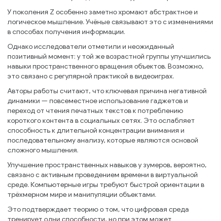
У поколения Z особенно заметно хромают абстрактное и
логическое мышление. Учёные связывают это с изменениями
в способах получения информации.
Однако исследователи отметили и неожиданный
позитивный момент: у той же возрастной группы улучшились
навыки пространственного вращения объектов. Возможно,
это связано с регулярной практикой в видеоиграх.
Авторы работы считают, что ключевая причина негативной
динамики — повсеместное использование гаджетов и
переход от чтения печатных текстов к потреблению
короткого контента в социальных сетях. Это ослабляет
способность к длительной концентрации внимания и
последовательному анализу, которые являются основой
сложного мышления.
Улучшение пространственных навыков у зумеров, вероятно,
связано с активным проведением времени в виртуальной
среде. Компьютерные игры требуют быстрой ориентации в
трёхмерном мире и манипуляции объектами.
Это подтверждает теорию о том, что цифровая среда
тренирует одни способности, но при этом может