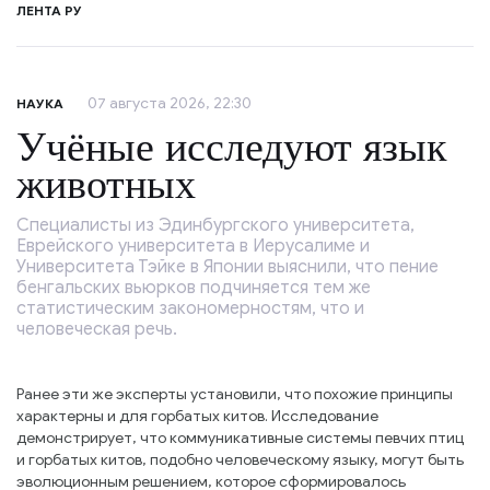
ЛЕНТА РУ
07 августа 2026, 22:30
НАУКА
Учёные исследуют язык
животных
Специалисты из Эдинбургского университета,
Еврейского университета в Иерусалиме и
Университета Тэйке в Японии выяснили, что пение
бенгальских вьюрков подчиняется тем же
статистическим закономерностям, что и
человеческая речь.
Ранее эти же эксперты установили, что похожие принципы
характерны и для горбатых китов. Исследование
демонстрирует, что коммуникативные системы певчих птиц
и горбатых китов, подобно человеческому языку, могут быть
эволюционным решением, которое сформировалось