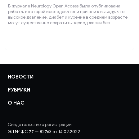
В журнале Neurology Open Access была опубликована
работа, в которой исследователи пришли к выводу, что
высокое давление, диабет и курение в среднем возрасте
могут существенно сократить период жизни без
деменции.
НОВОСТИ
РУБРИКИ
О НАС
Свидетельство о регистрации:
ЭЛ № ФС 77 — 82763 от 14.02.2022