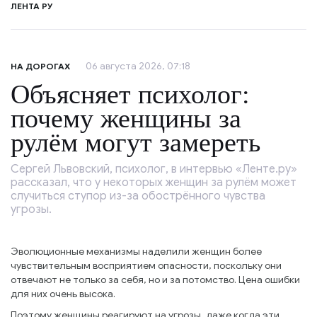
ЛЕНТА РУ
06 августа 2026, 07:18
НА ДОРОГАХ
Объясняет психолог:
почему женщины за
рулём могут замереть
Сергей Львовский, психолог, в интервью «Ленте.ру»
рассказал, что у некоторых женщин за рулём может
случиться ступор из-за обострённого чувства
угрозы.
Эволюционные механизмы наделили женщин более
чувствительным восприятием опасности, поскольку они
отвечают не только за себя, но и за потомство. Цена ошибки
для них очень высока.
Поэтому женщины реагируют на угрозы, даже когда эти