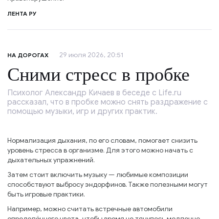
ЛЕНТА РУ
29 июля 2026, 20:51
НА ДОРОГАХ
Сними стресс в пробке
Психолог Александр Кичаев в беседе с Life.ru
рассказал, что в пробке можно снять раздражение с
помощью музыки, игр и других практик.
Нормализация дыхания, по его словам, помогает снизить
уровень стресса в организме. Для этого можно начать с
дыхательных упражнений.
Затем стоит включить музыку — любимые композиции
способствуют выбросу эндорфинов. Также полезными могут
быть игровые практики.
Например, можно считать встречные автомобили
определённого цвета, чтобы время не тянулось медленно.