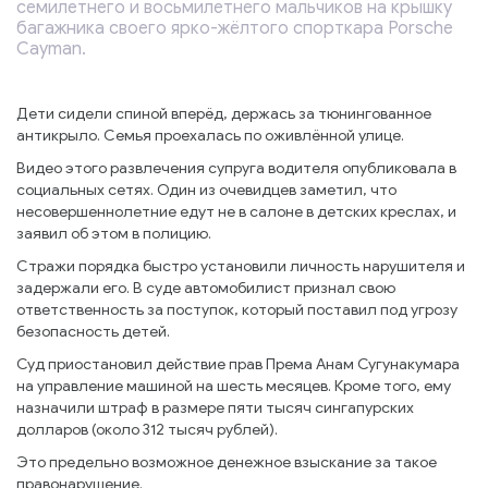
семилетнего и восьмилетнего мальчиков на крышку
багажника своего ярко-жёлтого спорткара Porsche
Cayman.
Дети сидели спиной вперёд, держась за тюнингованное
антикрыло. Семья проехалась по оживлённой улице.
Видео этого развлечения супруга водителя опубликовала в
социальных сетях. Один из очевидцев заметил, что
несовершеннолетние едут не в салоне в детских креслах, и
заявил об этом в полицию.
Стражи порядка быстро установили личность нарушителя и
задержали его. В суде автомобилист признал свою
ответственность за поступок, который поставил под угрозу
безопасность детей.
Суд приостановил действие прав Према Анам Сугунакумара
на управление машиной на шесть месяцев. Кроме того, ему
назначили штраф в размере пяти тысяч сингапурских
долларов (около 312 тысяч рублей).
Это предельно возможное денежное взыскание за такое
правонарушение.