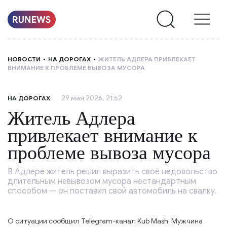
НОВОСТИ
НОВОСТИ
НА ДОРОГАХ
ЖИТЕЛЬ АДЛЕРА ПРИВЛЕКАЕТ
ВНИМАНИЕ К ПРОБЛЕМЕ ВЫВОЗА МУСОРА
РУБРИКИ
29 мая 2026, 21:52
НА ДОРОГАХ
О
Житель Адлера
НАС
привлекает внимание к
проблеме вывоза мусора
В Адлере житель решил выразить своё недовольство
длительным невывозом мусора нестандартным
способом — он поставил свой автомобиль на свалку.
О ситуации сообщил Telegram-канал Kub Mash. Мужчина