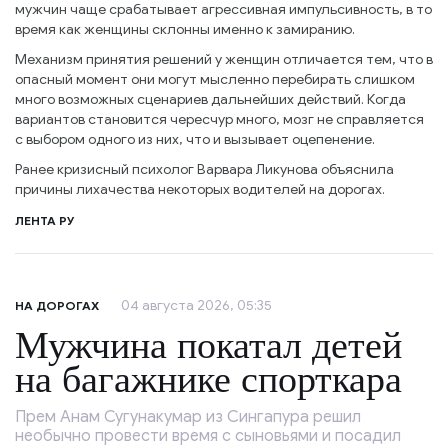
мужчин чаще срабатывает агрессивная импульсивность, в то
время как женщины склонны именно к замиранию.
Механизм принятия решений у женщин отличается тем, что в
опасный момент они могут мысленно перебирать слишком
много возможных сценариев дальнейших действий. Когда
вариантов становится чересчур много, мозг не справляется
с выбором одного из них, что и вызывает оцепенение.
Ранее кризисный психолог Варвара Ликунова объяснила
причины лихачества некоторых водителей на дорогах.
ЛЕНТА РУ
04 августа 2026, 05:35
НА ДОРОГАХ
Мужчина покатал детей
на багажнике спорткара
Прем Анам Сугунакумар из Сингапура решил
необычно провести время с сыновьями и посадил