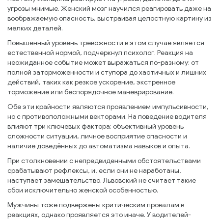
угрозы мнимые. Женский мозг научился реагировать даже на
воображаемую опасность, выстраивая целостную картину из
мелких деталей.
Повышенный уровень тревожности в этом случае является
естественной нормой, подчеркнул психолог. Реакция на
неожиданное событие может выражаться по-разному: от
полной заторможенности и ступора до хаотичных и лишних
действий, таких как резкое ускорение, экстренное
торможение или беспорядочное маневрирование.
Обе эти крайности являются проявлением импульсивности,
но с противоположными векторами. На поведение водителя
влияют три ключевых фактора: объективный уровень
сложности ситуации, личное восприятие опасности и
наличие доведённых до автоматизма навыков и опыта.
При столкновении с непредвиденными обстоятельствами
срабатывают рефлексы, и, если они не наработаны,
наступает замешательство. Львовский не считает такие
сбои исключительно женской особенностью.
Мужчины тоже подвержены критическим провалам в
реакциях, однако проявляется это иначе. У водителей-