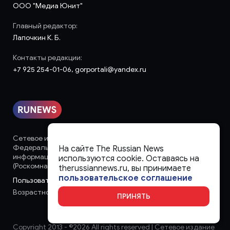
ООО "Медиа Юнит"
Главный редактор:
Лапочкин К. Б.
Контакты редакции:
+7 925 254-01-06, gorportali@yandex.ru
Сетевое издание «runews» (18+) зарегистрировано в
Федеральной службе по надзору в сфере связи,
На сайте The Russian News
информационных технологий и массовых коммуникаций
используются cookie. Оставаясь на
(Роскомнадзор)
therussiannews.ru, вы принимаете
пользовательское соглашение
Пользовательское соглашение
Возрастное ограничение:
18+
ПРИНЯТЬ
Copyright 2013 - ©
2026 All rights reserved | Сетевое издание