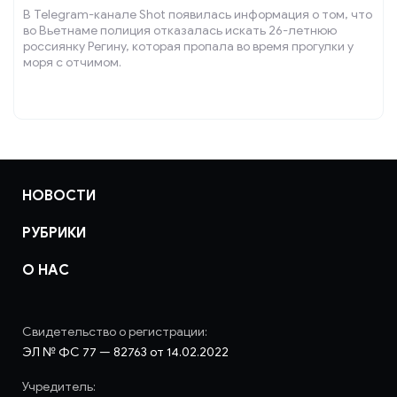
В Telegram-канале Shot появилась информация о том, что
во Вьетнаме полиция отказалась искать 26-летнюю
россиянку Регину, которая пропала во время прогулки у
моря с отчимом.
НОВОСТИ
РУБРИКИ
О НАС
Свидетельство о регистрации:
ЭЛ № ФС 77 — 82763 от 14.02.2022
Учредитель: