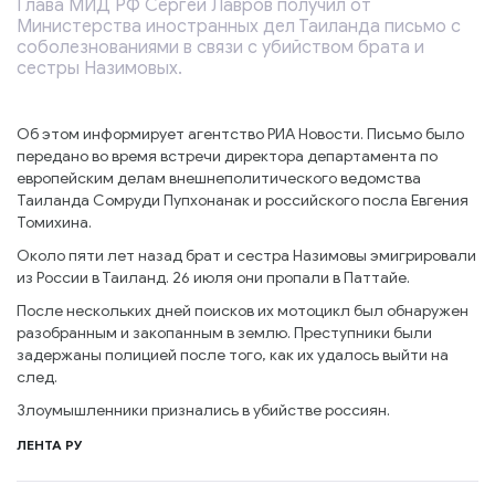
Глава МИД РФ Сергей Лавров получил от
Министерства иностранных дел Таиланда письмо с
соболезнованиями в связи с убийством брата и
сестры Назимовых.
Об этом информирует агентство РИА Новости. Письмо было
передано во время встречи директора департамента по
европейским делам внешнеполитического ведомства
Таиланда Сомруди Пупхонанак и российского посла Евгения
Томихина.
Около пяти лет назад брат и сестра Назимовы эмигрировали
из России в Таиланд. 26 июля они пропали в Паттайе.
После нескольких дней поисков их мотоцикл был обнаружен
разобранным и закопанным в землю. Преступники были
задержаны полицией после того, как их удалось выйти на
след.
Злоумышленники признались в убийстве россиян.
ЛЕНТА РУ