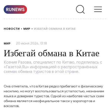
НОВОСТИ
НОВОСТИ
МИР
ИЗБЕГАЙ ОБМАНА В КИТАЕ
РУБРИКИ
20 июня 2026, 13:18
МИР
О
Избегай обмана в Китае
НАС
Ксения Разова, специалист по Китаю, поделилась с
«Газетой.Ru» информацией о распространённых
схемах обмана туристов в этой стране.
Она отметила, что в Китае редко прибегают к физическому
насилию, но могут воспользоваться усталостью, незнанием
языка и доверием туристов. Одной из наиболее частых схем
обмана является неофициальное такси у аэропортов и
вокзалов.