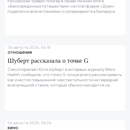
Российский тревел-блогер в своём личном блоге
«Беспорядочные путешествия» на платформе «Дзен»
поделился впечатлениями о супермаркете в Беларуси.
06 августа 2026, 06:18
ОТНОШЕНИЯ
Шуберт рассказала о точке G
Сексотерапевт Кэти Шуберт в интервью журналу Mens
Health сообщила, что точку G лучше всего рассматривать
как участок повышенной чувствительности на передней
влагалищной стенке, который обычно находится на
расстоянии нескольких сантиметров от входа во
влагалище.
06 августа 2026, 05:34
КИНО