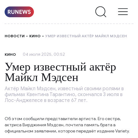
НОВОСТИ
НОВОСТИ
КИНО
УМЕР ИЗВЕСТНЫЙ АКТЁР МАЙКЛ МЭДСЕН
РУБРИКИ
04 июля 2025, 00:52
КИНО
О
Умер известный актёр
НАС
Майкл Мэдсен
Актёр Майкл Мэдсен, известный своими ролями в
фильмах Квентина Тарантино, скончался 3 июля в
Лос-Анджелесе в возрасте 67 лет.
Об этом сообщили представители артиста. Его сестра,
актриса Вирджиния Мэдсен, почтила память брата в
официальном заявлении, которое передаёт издание Variety.