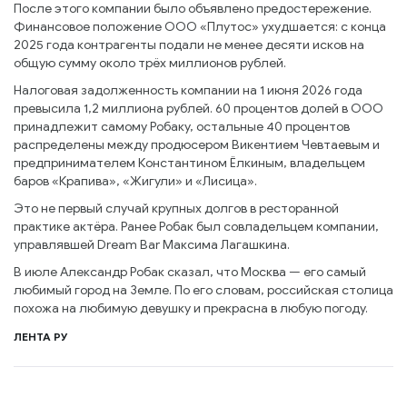
После этого компании было объявлено предостережение.
Финансовое положение ООО «Плутос» ухудшается: с конца
2025 года контрагенты подали не менее десяти исков на
общую сумму около трёх миллионов рублей.
Налоговая задолженность компании на 1 июня 2026 года
превысила 1,2 миллиона рублей. 60 процентов долей в ООО
принадлежит самому Робаку, остальные 40 процентов
распределены между продюсером Викентием Чевтаевым и
предпринимателем Константином Ёлкиным, владельцем
баров «Крапива», «Жигули» и «Лисица».
Это не первый случай крупных долгов в ресторанной
практике актёра. Ранее Робак был совладельцем компании,
управлявшей Dream Bar Максима Лагашкина.
В июле Александр Робак сказал, что Москва — его самый
любимый город на Земле. По его словам, российская столица
похожа на любимую девушку и прекрасна в любую погоду.
ЛЕНТА РУ