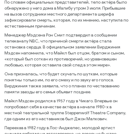
По словам официальных представителей, тело актёра было
обнаружено у него дома в Малибу утром 3 июля. Прибывшие
на вызов сотрудники местного департамента шерифа
зафиксировали смерть, которая, по их мнению, наступила по
естественным причинам.
Менеджер Мэдсена Рон Смит подтвердил в сообщении
телеканалу NBC, что причиной смерти актёра стала
остановка сердца. В официальном заявлении Вирджиния
Мэдсен напомнила, что Майкл был отцом, братом и сыном,
«который был соткан из противоречий, но уравновешен
любовью, которая оставила свой след в этом мире».
Она призналась, что будет скучать по шуткам, которые
понятны только им, по его смеху и по звуку его голоса.
Вирджиния также заявила, что о планах по чествованию
памяти звезды его семья объявит позднее.
Майкл Мэдсен родился в 1957 году в Чикаго. Впервые он
попробовал себя в качестве актёра в начале 1980-х в
местной театральной труппе Steppenwolf Theatre Company,
где одним из его наставников был Джон Малкович.
Переехав в 1982 году в Лос-Анджелес, молодой артист
сначала работал на автозаправке, но довольно быстро