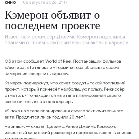
05 августа 2026, 21:17
КИНО
Кэмерон объявит о
последнем проекте
Известный режиссёр Джеймс Кэмерон поделился
планами о своём «заключительном акте» в карьере.
Об этом сообщает World of Reel. Постановщик фильмов
«Аватар», «Титаник» и «Терминатор» объявил о своём
намерении завершить карьеру.
Кэмерон подчеркнул, что хочет создать такой последний
проект, который принесёт наибольшую пользу. Режиссёр
отметил, что находится на этапе планирования своего
заключительного этапа карьеры.
«Я пока на этапе планирования своего заключительного
акта. Продлится ли он год или 20 лет?
Не знаю», — сказал Джеймс. Ранее Джеймс Кэмерон,
известный канадский режиссёр и продюсер, вошёл в список
миллиардеров.