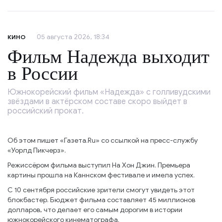
05 августа 2026, 18:34
КИНО
Фильм Надежда выходит
в России
Южнокорейский фильм «Надежда» с голливудскими
звёздами в актёрском составе скоро выйдет в
российский прокат.
Об этом пишет «Газета.Ru» со ссылкой на пресс-службу
«Уорлд Пикчерз».
Режиссёром фильма выступил На Хон Джин. Премьера
картины прошла на Каннском фестивале и имела успех.
С 10 сентября российские зрители смогут увидеть этот
блокбастер. Бюджет фильма составляет 45 миллионов
долларов, что делает его самым дорогим в истории
южнокорейского кинематографа.