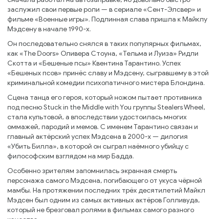
заслужил свои первые роли — в сериале «Сент-Элсвер» и
фильме «Военные игры». Подлинная слава пришла к Майклу
Мэдсену в начале 1990-х.
Он последовательно снялся в таких популярных фильмах,
как «The Doors» Оливера Стоуна, «Тельма и Луиза» Ридли
Скотта и «Бешеные псы» Квентина Тарантино. Успех
«Бешеных псов» принёс славу и Мэдсену, сыгравшему в этой
криминальной комедии психопатичного мистера Блондина.
Сцена танца его героя, который ножом пытает противника
под песню Stuck in the Middle with You группы Stealers Wheel,
стала культовой, а впоследствии удостоилась многих
оммажей, пародий и мемов. С именем Тарантино связан и
главный актёрский успех Мэдсена в 2000-х — дилогия
«Убить Билла», в которой он сыграл наёмного убийцу с
философским взглядом на мир Бадда.
Особенно зрителям запомнилась экранная смерть
персонажа самого Мэдсена, погибающего от укуса чёрной
мамбы. На протяжении последних трёх десятилетий Майкл
Мэдсен был одним из самых активных актёров Голливуда,
который не брезговал ролями в фильмах самого разного