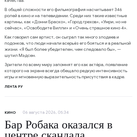
качества.
В общей сложности его фильмография насчитывает 346
ролей в кино и на телевидении. Среди них такие известные
картины, как «Донни Браско», «Город грехов», «Умри, но не
сейчас», «Освободите Вилли» и «Очень страшное кино 4».
Как говорил сам артист, он сыграл так много злодеев и
подонков, что люди начали всерьёз его бояться и в реальной
жизни. «Я был более убедителен, чем следовало бы», —
шутил Мэдсен.
Зрители по всему миру запомнят его как актёра, появление
которого на экране всегда обещало редкую интенсивность
игры и мгновенную выразительность присутствия в кадре.
ЛЕНТА РУ
06 августа 2026, 05:34
КИНО
Бар Робака оказался в
центре скандала