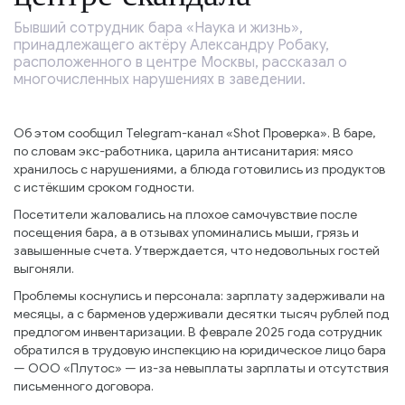
Бывший сотрудник бара «Наука и жизнь»,
принадлежащего актёру Александру Робаку,
расположенного в центре Москвы, рассказал о
многочисленных нарушениях в заведении.
Об этом сообщил Telegram-канал «Shot Проверка». В баре,
по словам экс-работника, царила антисанитария: мясо
хранилось с нарушениями, а блюда готовились из продуктов
с истёкшим сроком годности.
Посетители жаловались на плохое самочувствие после
посещения бара, а в отзывах упоминались мыши, грязь и
завышенные счета. Утверждается, что недовольных гостей
выгоняли.
Проблемы коснулись и персонала: зарплату задерживали на
месяцы, а с барменов удерживали десятки тысяч рублей под
предлогом инвентаризации. В феврале 2025 года сотрудник
обратился в трудовую инспекцию на юридическое лицо бара
— ООО «Плутос» — из-за невыплаты зарплаты и отсутствия
письменного договора.