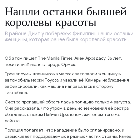
Нашли останки бывшей
королевы красоты
В районе Диит у побережья Филиппин нашли останки
женщины, которая ранее была королевой красоты.
Об этом пишет The Manila Times. Акен Аррадасу, 35 лет,
похитили 31 июля в городе Ормок.
Трое злоумышленников в масках затолкали женщину в
автомобиль марки Toyota и увезли её. Камеры наблюдения
зафиксировали, как машина направилась в сторону
Таклобана.
Сестра пропавшей обратилась в полицию только 4 августа.
Она рассказала, что утром в день исчезновения её сестра
общалась с неким Пай-ап Дрилоном, жителем того же
района.
Полиция полагает, что нападение было спланировано, и
разыскивает подозреваемых в разных частях страны. Ранее