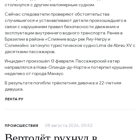
столкнулся с другим маломерным судном.
Сейчас следователи проверяют обстоятельства
случившегося и устанавливают детали произошедшего в
связи с нарушением правил безопасности движения и
эксплуатации внутреннего водного транспорта. Ранее в
Бразилии в районе «Слияние вод» рек Риу-Негру и
Солимойнс затонуло туристическое судно Lima de Abreu XV с
десятками пассажиров.
Инцидент произошёл 13 февраля. Пассажирский катер
направлялся в Нова-Олинда-ду-Норте и потерпел крушение
недалеко от города Манаус.
В результате погибли трёхлетняя девочка и 22-летняя
девушка.
ЛЕНТА РУ
08 августа 2026, 00:52
ПРОИСШЕСТВИЯ
Вертолёт рухнул в