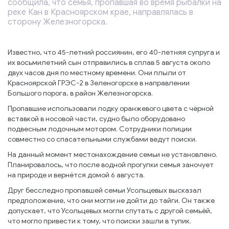
сообщила, что семья, пропавшая во время рыбалки на
реке Кан в Красноярском крае, направлялась в
сторону Железногорска.
Известно, что 45-летний россиянин, его 40-летняя супруга и
их восьмилетний сын отправились в сплав 5 августа около
двух часов дня по местному времени. Они плыли от
Красноярской ГРЭС-2 в Зеленогорске в направлении
Большого порога, в район Железногорска.
Пропавшие использовали лодку оранжевого цвета с чёрной
вставкой в носовой части, судно было оборудовано
подвесным лодочным мотором. Сотрудники полиции
совместно со спасательными службами ведут поиски.
На данный момент местонахождение семьи не установлено.
Планировалось, что после водной прогулки семья заночует
на природе и вернётся домой 6 августа.
Друг бесследно пропавшей семьи Усольцевых высказал
предположение, что они могли не дойти до тайги. Он также
допускает, что Усольцевых могли спутать с другой семьёй,
что могло привести к тому, что поиски зашли в тупик.