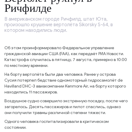
Ричфилде
В американском городе Ричфилд, штат Юта,
произошло крушение вертолёта Sikorsky S-64, в
котором находились люди.
Об этом проинформировало Федеральное управление
гражданской авиации США (FAA), как передаёт РИА Новости.
Катастрофа случилась в пятницу, 7 августа, примерно в 10:00
по местному времени.
На борту вертолёта были два человека. Ранее у острова
Сусия потерпел бедствие одномоторный гидросамолёт de
Havilland DHC-3 авиакомпании Kenmore Air, на борту которого
находились 11 пассажиров.
Воздушное судно совершило экстренную посадку, после чего
загорелось. Десять пассажиров и пилот спаслись, однако
они получили травмы различной степени тяжести.
Одного человека госпитализировали в критическом
состоянии.