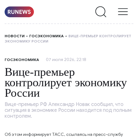
НОВОСТИ
НОВОСТИ
ГОСЭКОНОМИКА
ВИЦЕ-ПРЕМЬЕР КОНТРОЛИРУЕТ
ЭКОНОМИКУ РОССИИ
РУБРИКИ
07 июля 2026, 22:18
ГОСЭКОНОМИКА
О
Вице-премьер
НАС
контролирует экономику
России
Вице-премьер РФ Александр Новак сообщил, что
ситуация в экономике России находится под полным
контролем.
Об этом информирует ТАСС, ссылаясь на пресс-службу