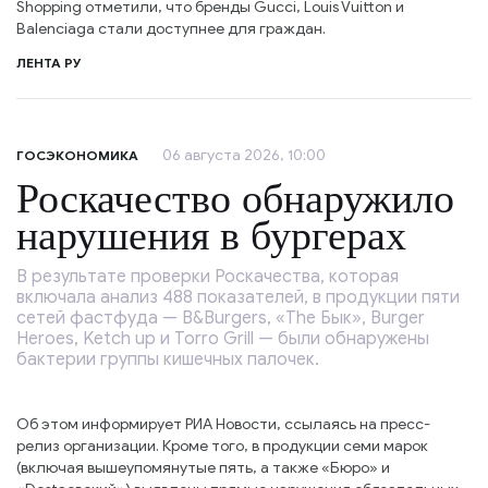
Shopping отметили, что бренды Gucci, Louis Vuitton и
Balenciaga стали доступнее для граждан.
ЛЕНТА РУ
06 августа 2026, 10:00
ГОСЭКОНОМИКА
Роскачество обнаружило
нарушения в бургерах
В результате проверки Роскачества, которая
включала анализ 488 показателей, в продукции пяти
сетей фастфуда — B&Burgers, «The Бык», Burger
Heroes, Ketch up и Torro Grill — были обнаружены
бактерии группы кишечных палочек.
Об этом информирует РИА Новости, ссылаясь на пресс-
релиз организации. Кроме того, в продукции семи марок
(включая вышеупомянутые пять, а также «Бюро» и