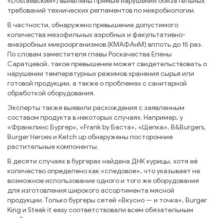
«Dostaевский») выявлены прямые нарушения обязательных
требований технических регламентов по микробиологии.
В частности, обнаружено превышение допустимого
количества мезофильных аэробных и факультативно-
анаэробных микроорганизмов (КМАФАнМ) вплоть до 15 раз.
По словам заместителя главы Роскачества Елены
Саратцевой, такое превышение может свидетельствовать о
нарушении температурных режимов хранения сырья или
готовой продукции, а также о проблемах с санитарной
обработкой оборудования.
Эксперты также выявили расхождения с заявленным
составом продукта в некоторых случаях. Например, у
«Франклинс Бургер», «Frank by Баста», «Щепка», B&Burgers,
Burger Heroes и Ketch up обнаружены посторонние
растительные компоненты.
В десяти случаях в бургерах найдена ДНК курицы, хотя её
количество определено как «следовое», что указывает на
возможное использование одного и того же оборудования
для изготовления широкого ассортимента мясной
продукции. Только бургеры сетей «Вкусно — и точка», Burger
King и Steak it easy соответствовали всем обязательным