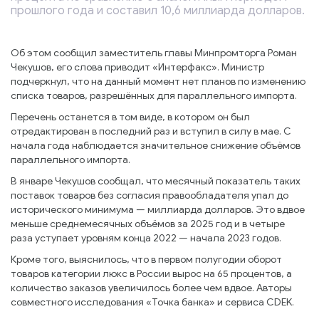
прошлого года и составил 10,6 миллиарда долларов.
Об этом сообщил заместитель главы Минпромторга Роман
Чекушов, его слова приводит «Интерфакс». Министр
подчеркнул, что на данный момент нет планов по изменению
списка товаров, разрешённых для параллельного импорта.
Перечень останется в том виде, в котором он был
отредактирован в последний раз и вступил в силу в мае. С
начала года наблюдается значительное снижение объёмов
параллельного импорта.
В январе Чекушов сообщал, что месячный показатель таких
поставок товаров без согласия правообладателя упал до
исторического минимума — миллиарда долларов. Это вдвое
меньше среднемесячных объёмов за 2025 год и в четыре
раза уступает уровням конца 2022 — начала 2023 годов.
Кроме того, выяснилось, что в первом полугодии оборот
товаров категории люкс в России вырос на 65 процентов, а
количество заказов увеличилось более чем вдвое. Авторы
совместного исследования «Точка банка» и сервиса CDEK.