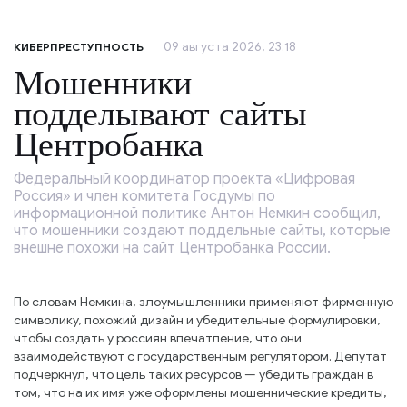
09 августа 2026, 23:18
КИБЕРПРЕСТУПНОСТЬ
Мошенники
подделывают сайты
Центробанка
Федеральный координатор проекта «Цифровая
Россия» и член комитета Госдумы по
информационной политике Антон Немкин сообщил,
что мошенники создают поддельные сайты, которые
внешне похожи на сайт Центробанка России.
По словам Немкина, злоумышленники применяют фирменную
символику, похожий дизайн и убедительные формулировки,
чтобы создать у россиян впечатление, что они
взаимодействуют с государственным регулятором. Депутат
подчеркнул, что цель таких ресурсов — убедить граждан в
том, что на их имя уже оформлены мошеннические кредиты,