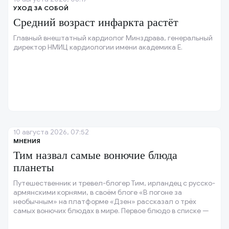
УХОД ЗА СОБОЙ
Средний возраст инфаркта растёт
Главный внештатный кардиолог Минздрава, генеральный
директор НМИЦ кардиологии имени академика Е.
10 августа 2026, 07:52
МНЕНИЯ
Тим назвал самые вонючие блюда
планеты
Путешественник и тревел-блогер Тим, ирландец с русско-
армянскими корнями, в своём блоге «В погоне за
необычным» на платформе «Дзен» рассказал о трёх
самых вонючих блюдах в мире. Первое блюдо в списке —
хаукарль, ферментированная акула.