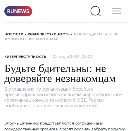
НОВОСТИ
НОВОСТИ
КИБЕРПРЕСТУПНОСТЬ
БУДЬТЕ БДИТЕЛЬНЫ: НЕ
ДОВЕРЯЙТЕ НЕЗНАКОМЦАМ
РУБРИКИ
08 июля 2026, 00:01
КИБЕРПРЕСТУПНОСТЬ
О
Будьте бдительны: не
НАС
доверяйте незнакомцам
В управлении по организации борьбы с
противоправным использованием информационно-
коммуникационных технологий МВД России
сообщили о новой мошеннической схеме.
Злоумышленники представляются сотрудниками
государственных органов и просят россиян забрать посылку