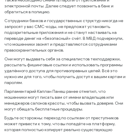
Также необходимо сменить пароли от приложений и
электронной почты. Далее следует позвонить в банк и
обратиться в полицию.
Сотрудники банков и государственных структур никогда не
запросят у вас СМС-коды, не предложат установить
подозрительные приложения и не станут настаивать на
переводе денег на «безопасный» счёт. В МВД подчеркнули,
что мошенники звонят и представляются сотрудниками
правоохранительных органов.
Они могут выдавать себя за специалистов техподдержки,
рассылать фишинговые ссылки и использовать программы
удалённого доступа для противоправных целей. Всё это
нужно им для того, чтобы получить доступ к вашим картам и
паролям.
Парламентарий Каплан Панеш ранее отметил, что
мошенники могут писать вам от имени владельцев или
менеджеров салонов красоты, чтобы вызвать доверие. Они
могут обещать бесплатные процедуры.
Будьте осторожны: переход по ссылкам от преступников
может привести к тому, что вы попадёте на платформу,
которая полностью копирует реально существующую