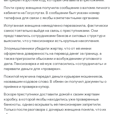
ей пришёл короткий код, который она ввела в приложении.
Почти сразу женщина получила сообщение о взломе личного
кабинета на Госуслугах. В сообщении был указан номер
телефона для связи с якобы компетентными органами.
Испуганная женщина немедленно перезвонила, фактически
самостоятельно выйдя на связь с преступниками. Они
представились сотрудниками банков и силовых структур и
выяснили, что у пенсионерки есть крупные накопления.
Злоумышленники убедили жертву, что от её имени
оформлена доверенность на перевод денег за границу, а
также пригрозили обысками и возбуждением уголовного
дела. Пенсионерка и её муж согласились «сотрудничать» и
перевели деньги для «проверки».
Пожилой мужчина передал деньги курьерам мошенников,
назвавшим кодовое слово. В обмен он получил документы о
приёмке и проверке купюр.
Вскоре преступники доставили домой к своим жертвам
коробку, в которой якобы находились уже проверенные
банкноты, однако вскрывать её пенсионерам запретили.
Только после разговора с дочерью женщина поняла, что их