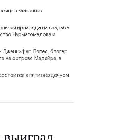
 бойцы смешанных
вления ирландца на свадьбе
ество Нурмагомедова и
 и Дженнифер Лопес, блогер
та на острове Мадейра, в
состоится в пятизвёздочном
и выиграл