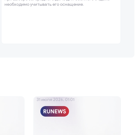
необходимо учитывать его оснащение.
31 июля 2026, 01:01