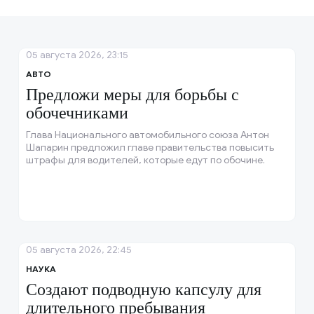
05 августа 2026, 23:15
АВТО
Предложи меры для борьбы с
обочечниками
Глава Национального автомобильного союза Антон
Шапарин предложил главе правительства повысить
штрафы для водителей, которые едут по обочине.
05 августа 2026, 22:45
НАУКА
Создают подводную капсулу для
длительного пребывания