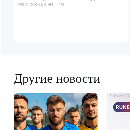
Кубка России, счёт — 1:0.
Другие новости
03 августа 2026, 17:02
31 июля 20