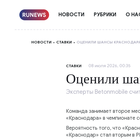
НОВОСТИ
РУБРИКИ
О НА
НОВОСТИ
СТАВКИ
ОЦЕНИЛИ ШАНСЫ КРАСНОДАР
08 июля 2026, 00:35
СТАВКИ
Оценили ша
Эксперты Betonmobile счит
Команда занимает второе мес
«Краснодара» в чемпионате со
Вероятность того, что «Красн
«Краснодар» стал вторым в Р