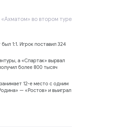
 «Ахматом» во втором туре
был 1:1. Игрок поставил 324
интуры, а «Спартак» вырвал
получил более 800 тысяч
занимает 12-е место с одним
Родина» — «Ростов» и выиграл