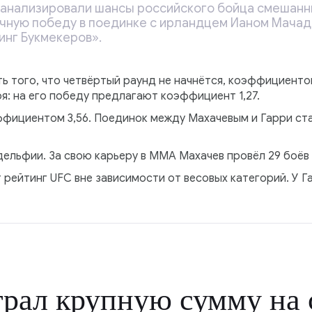
оанализировали шансы российского бойца смешанн
чную победу в поединке с ирландцем Ианом Мачадо
инг Букмекеров».
 того, что четвёртый раунд не начнётся, коэффициентом
: на его победу предлагают коэффициент 1,27.
ффициентом 3,56. Поединок между Махачевым и Гарри ст
дельфии. За свою карьеру в ММА Махачев провёл 29 боёв
 рейтинг UFC вне зависимости от весовых категорий. У Га
рал крупную сумму на 