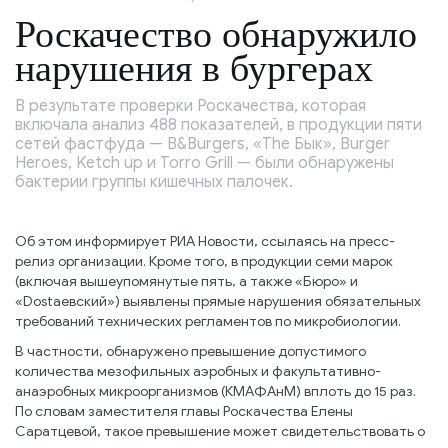
Роскачество обнаружило
нарушения в бургерах
В результате проверки Роскачества, которая
включала анализ 488 показателей, в продукции пяти
сетей фастфуда — B&Burgers, «The Бык», Burger
Heroes, Ketch up и Torro Grill — были обнаружены
бактерии группы кишечных палочек.
Об этом информирует РИА Новости, ссылаясь на пресс-
релиз организации. Кроме того, в продукции семи марок
(включая вышеупомянутые пять, а также «Бюро» и
«Dostaевский») выявлены прямые нарушения обязательных
требований технических регламентов по микробиологии.
В частности, обнаружено превышение допустимого
количества мезофильных аэробных и факультативно-
анаэробных микроорганизмов (КМАФАнМ) вплоть до 15 раз.
По словам заместителя главы Роскачества Елены
Саратцевой, такое превышение может свидетельствовать о