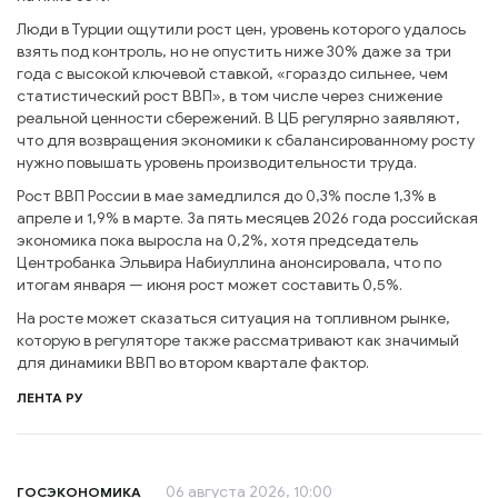
Люди в Турции ощутили рост цен, уровень которого удалось
взять под контроль, но не опустить ниже 30% даже за три
года с высокой ключевой ставкой, «гораздо сильнее, чем
статистический рост ВВП», в том числе через снижение
реальной ценности сбережений. В ЦБ регулярно заявляют,
что для возвращения экономики к сбалансированному росту
нужно повышать уровень производительности труда.
Рост ВВП России в мае замедлился до 0,3% после 1,3% в
апреле и 1,9% в марте. За пять месяцев 2026 года российская
экономика пока выросла на 0,2%, хотя председатель
Центробанка Эльвира Набиуллина анонсировала, что по
итогам января — июня рост может составить 0,5%.
На росте может сказаться ситуация на топливном рынке,
которую в регуляторе также рассматривают как значимый
для динамики ВВП во втором квартале фактор.
ЛЕНТА РУ
06 августа 2026, 10:00
ГОСЭКОНОМИКА