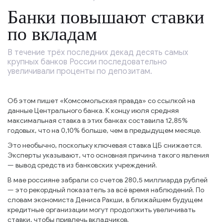
Банки повышают ставки
по вкладам
В течение трёх последних декад десять самых
крупных банков России последовательно
увеличивали проценты по депозитам.
Об этом пишет «Комсомольская правда» со ссылкой на
данные Центрального банка. К концу июля средняя
максимальная ставка в этих банках составила 12,85%
годовых, что на 0,10% больше, чем в предыдущем месяце.
Это необычно, поскольку ключевая ставка ЦБ снижается.
Эксперты указывают, что основная причина такого явления
— вывод средств из банковских учреждений.
В мае россияне забрали со счетов 280,5 миллиарда рублей
— это рекордный показатель за всё время наблюдений. По
словам экономиста Дениса Ракши, в ближайшем будущем
кредитные организации могут продолжить увеличивать
ставки, чтобы привлечь вкладчиков.