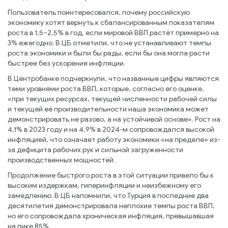
Пользователь поинтересовался, почему российскую
экономику хотят вернуть к сбалансированным показателям
роста в 1,5–2,5% в год, если мировой ВВП растёт примерно на
3% ежегодно. В ЦБ отметили, что не устанавливают темпы
роста экономики и были бы рады, если бы она могла расти
быстрее без ускорения инфляции.
В Центробанке подчеркнули, что названные цифры являются
теми уровнями роста ВВП, которые, согласно его оценке,
«при текущих ресурсах, текущей численности рабочей силы
и текущей её производительности наша экономика может
демонстрировать не разово, а на устойчивой основе». Рост на
4,1% в 2023 году и на 4,9% в 2024-м сопровождался высокой
инфляцией, что означает работу экономики «на пределе» из-
за дефицита рабочих рук и сильной загруженности
производственных мощностей.
Продолжение быстрого роста в этой ситуации привело бы к
высоким издержкам, гиперинфляции и неизбежному его
замедлению. В ЦБ напомнили, что Турция в последние два
десятилетия демонстрировала неплохие темпы роста ВВП,
но его сопровождала хроническая инфляция, превышавшая
на пике 85%.