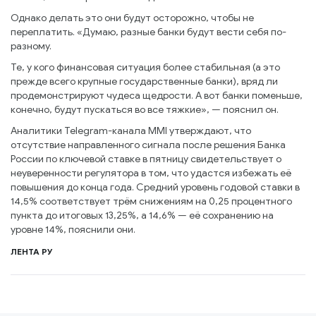
Однако делать это они будут осторожно, чтобы не
переплатить. «Думаю, разные банки будут вести себя по-
разному.
Те, у кого финансовая ситуация более стабильная (а это
прежде всего крупные государственные банки), вряд ли
продемонстрируют чудеса щедрости. А вот банки поменьше,
конечно, будут пускаться во все тяжкие», — пояснил он.
Аналитики Telegram-канала MMI утверждают, что
отсутствие направленного сигнала после решения Банка
России по ключевой ставке в пятницу свидетельствует о
неуверенности регулятора в том, что удастся избежать её
повышения до конца года. Средний уровень годовой ставки в
14,5% соответствует трём снижениям на 0,25 процентного
пункта до итоговых 13,25%, а 14,6% — её сохранению на
уровне 14%, пояснили они.
ЛЕНТА РУ