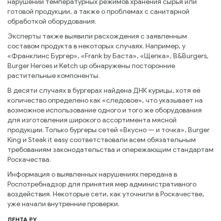
нарушении температурных режимов хранения сырья или
готовой продукции, а также о проблемах с санитарной
обработкой оборудования.
Эксперты также выявили расхождения с заявленным
составом продукта в некоторых случаях. Например, у
«Франклинс Бургер», «Frank by Баста», «Щепка», B&Burgers,
Burger Heroes и Ketch up обнаружены посторонние
растительные компоненты.
В десяти случаях в бургерах найдена ДНК курицы, хотя её
количество определено как «следовое», что указывает на
возможное использование одного и того же оборудования
для изготовления широкого ассортимента мясной
продукции. Только бургеры сетей «Вкусно — и точка», Burger
King и Steak it easy соответствовали всем обязательным
требованиям законодательства и опережающим стандартам
Роскачества.
Информация о выявленных нарушениях передана в
Роспотребнадзор для принятия мер административного
воздействия. Некоторые сети, как уточнили в Роскачестве,
уже начали внутренние проверки.
ЛЕНТА РУ