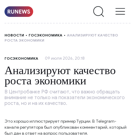
НОВОСТИ
НОВОСТИ
ГОСЭКОНОМИКА
АНАЛИЗИРУЮТ КАЧЕСТВО
РОСТА ЭКОНОМИКИ
РУБРИКИ
09 июля 2026, 20:18
ГОСЭКОНОМИКА
О
Анализируют качество
НАС
роста экономики
В Центробанке РФ считают, что важно обращать
внимание не только на показатели экономического
роста, но и на их качество.
Это хорошо иллюстрирует пример Турции. В Telegram-
канале регулятора был опубликован комментарий, который
был дан в ответ на вопрос пользователя.