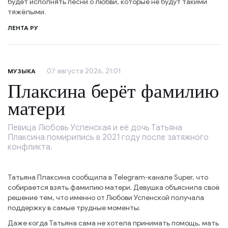
будет исполнять песни о любви, которые не будут такими
тяжёлыми.
ЛЕНТА РУ
07 августа 2026, 21:01
МУЗЫКА
Плаксина берёт фамилию
матери
Певица Любовь Успенская и её дочь Татьяна
Плаксина помирились в 2021 году после затяжного
конфликта.
Татьяна Плаксина сообщила в Telegram-канале Super, что
собирается взять фамилию матери. Девушка объяснила своё
решение тем, что именно от Любови Успенской получала
поддержку в самые трудные моменты.
Даже когда Татьяна сама не хотела принимать помощь, мать