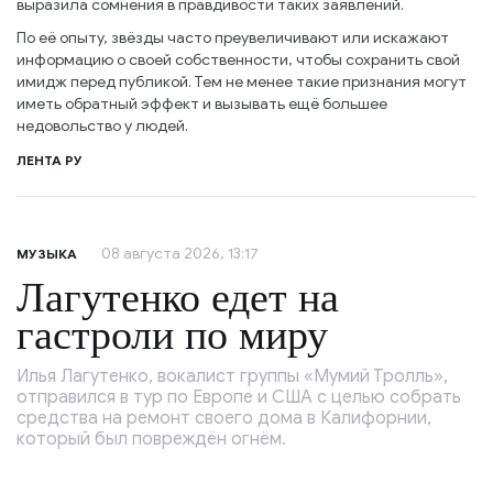
выразила сомнения в правдивости таких заявлений.
По её опыту, звёзды часто преувеличивают или искажают
информацию о своей собственности, чтобы сохранить свой
имидж перед публикой. Тем не менее такие признания могут
иметь обратный эффект и вызывать ещё большее
недовольство у людей.
ЛЕНТА РУ
08 августа 2026, 13:17
МУЗЫКА
Лагутенко едет на
гастроли по миру
Илья Лагутенко, вокалист группы «Мумий Тролль»,
отправился в тур по Европе и США с целью собрать
средства на ремонт своего дома в Калифорнии,
который был повреждён огнём.