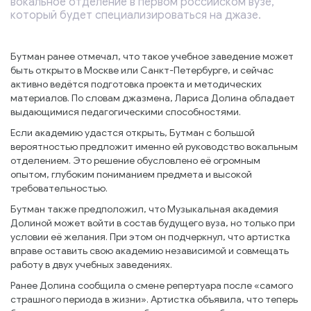
вокальное отделение в первом российском вузе,
который будет специализироваться на джазе.
Бутман ранее отмечал, что такое учебное заведение может
быть открыто в Москве или Санкт-Петербурге, и сейчас
активно ведётся подготовка проекта и методических
материалов. По словам джазмена, Лариса Долина обладает
выдающимися педагогическими способностями.
Если академию удастся открыть, Бутман с большой
вероятностью предложит именно ей руководство вокальным
отделением. Это решение обусловлено её огромным
опытом, глубоким пониманием предмета и высокой
требовательностью.
Бутман также предположил, что Музыкальная академия
Долиной может войти в состав будущего вуза, но только при
условии её желания. При этом он подчеркнул, что артистка
вправе оставить свою академию независимой и совмещать
работу в двух учебных заведениях.
Ранее Долина сообщила о смене репертуара после «самого
страшного периода в жизни». Артистка объявила, что теперь