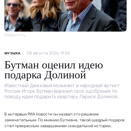
Нейросеть
08 августа 2026, 19:34
МУЗЫКА
Бутман оценил идею
подарка Долиной
Известный джазовый музыкант и народный артист
России Игорь Бутман выразил своё одобрение по
поводу идеи подарить квартиру Ларисе Долиной.
В интервью РИА Новости он назвал это решение
замечательным. По мнению Бутмана, такой щедрый подарок
стал прекрасным завершением скандальной истории,