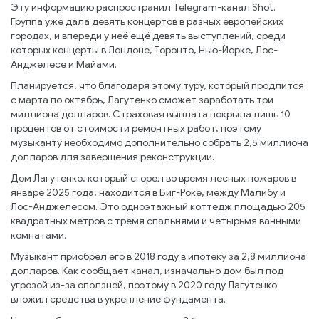
Эту информацию распространил Telegram-канал Shot.
Группа уже дала девять концертов в разных европейских
городах, и впереди у неё ещё девять выступлений, среди
которых концерты в Лондоне, Торонто, Нью-Йорке, Лос-
Анджелесе и Майами.
Планируется, что благодаря этому туру, который продлится
с марта по октябрь, Лагутенко сможет заработать три
миллиона долларов. Страховая выплата покрыла лишь 10
процентов от стоимости ремонтных работ, поэтому
музыканту необходимо дополнительно собрать 2,5 миллиона
долларов для завершения реконструкции.
Дом Лагутенко, который сгорел во время лесных пожаров в
январе 2025 года, находится в Биг-Роке, между Малибу и
Лос-Анджелесом. Это одноэтажный коттедж площадью 205
квадратных метров с тремя спальнями и четырьмя ванными
комнатами.
Музыкант приобрёл его в 2018 году в ипотеку за 2,8 миллиона
долларов. Как сообщает канал, изначально дом был под
угрозой из-за оползней, поэтому в 2020 году Лагутенко
вложил средства в укрепление фундамента.