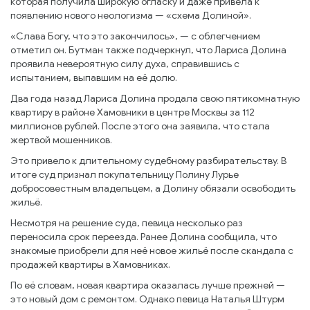
которая получила широкую огласку и даже привела к
появлению нового неологизма — «схема Долиной».
«Слава Богу, что это закончилось», — с облегчением
отметил он. Бутман также подчеркнул, что Лариса Долина
проявила невероятную силу духа, справившись с
испытанием, выпавшим на её долю.
Два года назад Лариса Долина продала свою пятикомнатную
квартиру в районе Хамовники в центре Москвы за 112
миллионов рублей. После этого она заявила, что стала
жертвой мошенников.
Это привело к длительному судебному разбирательству. В
итоге суд признал покупательницу Полину Лурье
добросовестным владельцем, а Долину обязали освободить
жильё.
Несмотря на решение суда, певица несколько раз
переносила срок переезда. Ранее Долина сообщила, что
знакомые приобрели для неё новое жильё после скандала с
продажей квартиры в Хамовниках.
По её словам, новая квартира оказалась лучше прежней —
это новый дом с ремонтом. Однако певица Наталья Штурм