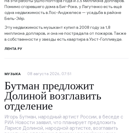
На эти работы ушло полтора года и 3,5 миллиона долларов.
Помимо сгоревшего дома в Биг-Роке, у Лагутенко есть ещё
одна недвижимость в Лос-Анджелесе — усадьба в районе
Бель-Эйр.
Эту недвижимость музыкант купил в 2008 году за 1,8
миллиона долларов, и она не пострадала от пожаров. Также
в собственности у звезды есть квартира в Уэст-Голливуде.
ЛЕНТА РУ
08 августа 2026, 07:51
МУЗЫКА
Бутман предложит
Долиной возглавить
отделение
Игорь Бутман, народный артист России, в беседе с
РИА Новости заявил, что планирует предложить
Ларисе Долиной, народной артистке, возглавить