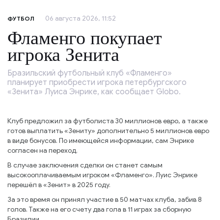
06 августа 2026, 11:52
ФУТБОЛ
Фламенго покупает
игрока Зенита
Бразильский футбольный клуб «Фламенго»
планирует приобрести игрока петербургского
«Зенита» Луиса Энрике, как сообщает Globo.
Клуб предложил за футболиста 30 миллионов евро, а также
готов выплатить «Зениту» дополнительно 5 миллионов евро
в виде бонусов. По имеющейся информации, сам Энрике
согласен на переход.
В случае заключения сделки он станет самым
высокооплачиваемым игроком «Фламенго». Луис Энрике
перешёл в «Зенит» в 2025 году.
За это время он принял участие в 50 матчах клуба, забив 8
голов. Также на его счету два гола в 11 играх за сборную
Бразилии.