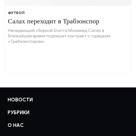
ФУТБОЛ
Салах переходит в Трабзонспор
Нападающий сборной Египта Мохамед Салах в
ближайшее время подпишет контракт с турецким
«Трабзонспором».
НОВОСТИ
РУБРИКИ
О НАС