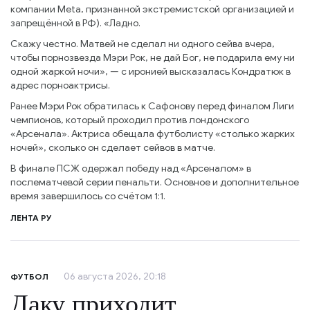
компании Meta, признанной экстремистской организацией и
запрещённой в РФ). «Ладно.
Скажу честно. Матвей не сделал ни одного сейва вчера,
чтобы порнозвезда Мэри Рок, не дай Бог, не подарила ему ни
одной жаркой ночи», — с иронией высказалась Кондратюк в
адрес порноактрисы.
Ранее Мэри Рок обратилась к Сафонову перед финалом Лиги
чемпионов, который проходил против лондонского
«Арсенала». Актриса обещала футболисту «столько жарких
ночей», сколько он сделает сейвов в матче.
В финале ПСЖ одержал победу над «Арсеналом» в
послематчевой серии пенальти. Основное и дополнительное
время завершилось со счётом 1:1.
ЛЕНТА РУ
06 августа 2026, 20:18
ФУТБОЛ
Даку приходит