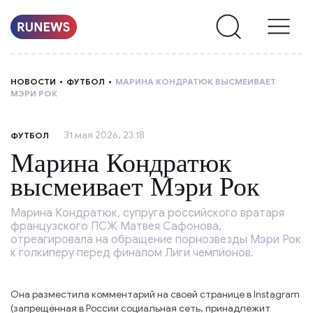
НОВОСТИ
НОВОСТИ
ФУТБОЛ
МАРИНА КОНДРАТЮК ВЫСМЕИВАЕТ
МЭРИ РОК
РУБРИКИ
31 мая 2026, 23:18
ФУТБОЛ
О
Марина Кондратюк
НАС
высмеивает Мэри Рок
Марина Кондратюк, супруга российского вратаря
французского ПСЖ Матвея Сафонова,
отреагировала на обращение порнозвезды Мэри Рок
к голкиперу перед финалом Лиги чемпионов.
Она разместила комментарий на своей странице в Instagram
(запрещённая в России социальная сеть, принадлежит