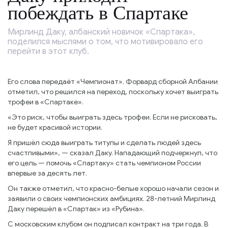
побеждать в Спартаке
Мирлинд Даку, албанский новичок «Спартака»,
поделился мыслями о том, что мотивировало его
перейти в этот клуб.
Его слова передаёт «Чемпионат». Форвард сборной Албании
отметил, что решился на переход, поскольку хочет выиграть
трофеи в «Спартаке».
«Это риск, чтобы выиграть здесь трофеи. Если не рисковать,
не будет красивой истории.
Я пришёл сюда выиграть титулы и сделать людей здесь
счастливыми», — сказал Даку. Нападающий подчеркнул, что
его цель — помочь «Спартаку» стать чемпионом России
впервые за десять лет.
Он также отметил, что красно-белые хорошо начали сезон и
заявили о своих чемпионских амбициях. 28-летний Мирлинд
Даку перешёл в «Спартак» из «Рубина».
С московским клубом он подписал контракт на три года. В