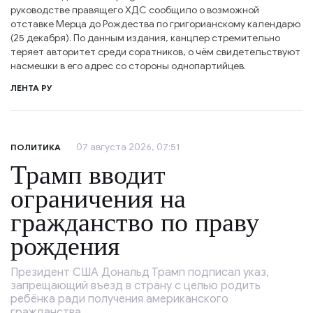
руководстве правящего ХДС сообщило о возможной
отставке Мерца до Рождества по григорианскому календарю
(25 декабря). По данным издания, канцлер стремительно
теряет авторитет среди соратников, о чём свидетельствуют
насмешки в его адрес со стороны однопартийцев.
ЛЕНТА РУ
07 августа 2026, 07:51
ПОЛИТИКА
Трамп вводит
ограничения на
гражданство по праву
рождения
Президент США Дональд Трамп подписал указ,
запрещающий въезд в страну с целью родить
ребёнка ради получения американского
гражданства.