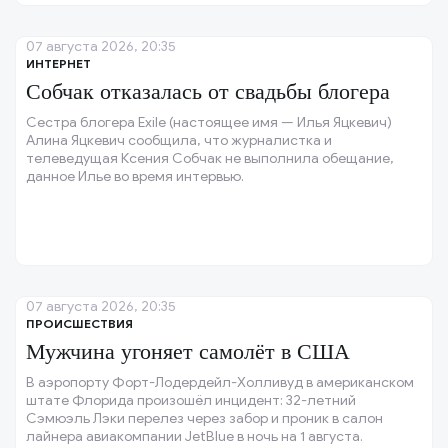
07 августа 2026, 20:35
ИНТЕРНЕТ
Собчак отказалась от свадьбы блогера
Сестра блогера Exile (настоящее имя — Илья Яцкевич)
Алина Яцкевич сообщила, что журналистка и
телеведущая Ксения Собчак не выполнила обещание,
данное Илье во время интервью.
07 августа 2026, 20:35
ПРОИСШЕСТВИЯ
Мужчина угоняет самолёт в США
В аэропорту Форт-Лодердейл-Холливуд в американском
штате Флорида произошёл инцидент: 32-летний
Сэмюэль Лэки перелез через забор и проник в салон
лайнера авиакомпании JetBlue в ночь на 1 августа.