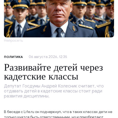
Нейросеть
06 августа 2026, 12:35
ПОЛИТИКА
Развивайте детей через
кадетские классы
Депутат Госдумы Андрей Колесник считает, что
отдавать детей в кадетские классы стоит ради
развития дисциплины.
В беседе с Life.ru он подчеркнул, что в таких классах дети не
только учатся быть ответственными, но и приобретают