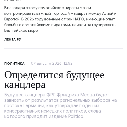
Благодаря этому сомалийские пираты могли
контролировать важный торговый маршрут между Азией и
Европой. В 2025 году военные стран НАТО, имеющие опыт
борьбы с сомалийскими пиратами, начали патрулировать
Балтийское море.
ЛЕНТА РУ
07 августа 2026, 12:52
ПОЛИТИКА
Определится будущее
канцлера
Будущее канцлера ФРГ Фридриха Мерца будет
зависеть от результатов региональных выборов на
востоке Германии, как утверждает один из
консервативных немецких политиков, слова
которого приводит издание Politico.