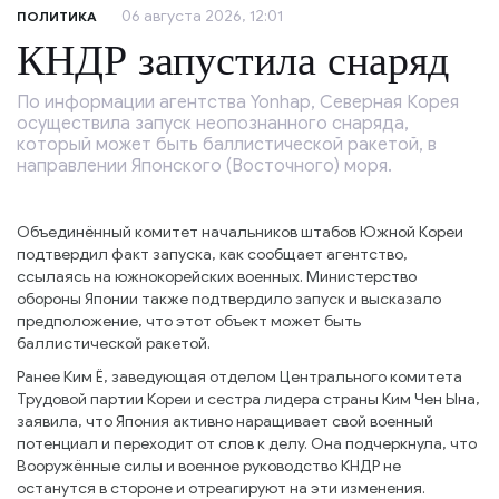
06 августа 2026, 12:01
ПОЛИТИКА
КНДР запустила снаряд
По информации агентства Yonhap, Северная Корея
осуществила запуск неопознанного снаряда,
который может быть баллистической ракетой, в
направлении Японского (Восточного) моря.
Объединённый комитет начальников штабов Южной Кореи
подтвердил факт запуска, как сообщает агентство,
ссылаясь на южнокорейских военных. Министерство
обороны Японии также подтвердило запуск и высказало
предположение, что этот объект может быть
баллистической ракетой.
Ранее Ким Ё, заведующая отделом Центрального комитета
Трудовой партии Кореи и сестра лидера страны Ким Чен Ына,
заявила, что Япония активно наращивает свой военный
потенциал и переходит от слов к делу. Она подчеркнула, что
Вооружённые силы и военное руководство КНДР не
останутся в стороне и отреагируют на эти изменения.