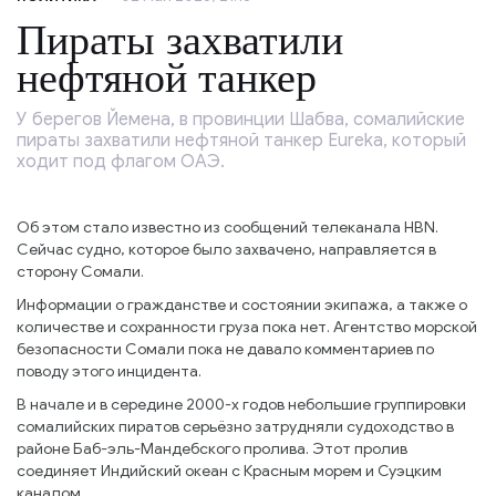
Пираты захватили
нефтяной танкер
У берегов Йемена, в провинции Шабва, сомалийские
пираты захватили нефтяной танкер Eureka, который
ходит под флагом ОАЭ.
Об этом стало известно из сообщений телеканала HBN.
Сейчас судно, которое было захвачено, направляется в
сторону Сомали.
Информации о гражданстве и состоянии экипажа, а также о
количестве и сохранности груза пока нет. Агентство морской
безопасности Сомали пока не давало комментариев по
поводу этого инцидента.
В начале и в середине 2000-х годов небольшие группировки
сомалийских пиратов серьёзно затрудняли судоходство в
районе Баб-эль-Мандебского пролива. Этот пролив
соединяет Индийский океан с Красным морем и Суэцким
каналом.