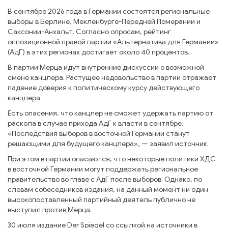
В сентябре 2026 года в Германии состоятся региональные
выборы в Берлине, Мекленбурге-Передней Померании и
Саксонии-Анхальт. Согласно опросам, рейтинг
оппозиционной правой партии «Альтернатива для Германии»
(АдГ) в этих регионах достигает около 40 процентов.
В партии Мерца идут внутренние дискуссии о возможной
смене канцлера. Растущее недовольство в партии отражает
падение доверия к политическому курсу действующего
канцлера.
Есть опасения, что канцлер не сможет удержать партию от
раскола в случае прихода АдГ к власти в сентябре.
«Последствия выборов в восточной Германии станут
решающими для будущего канцлера», — заявил источник.
При этом в партии опасаются, что некоторые политики ХДС
в восточной Германии могут поддержать региональное
правительство во главе с АдГ после выборов. Однако, по
словам собеседников издания, на данный момент ни один
высокопоставленный партийный деятель публично не
выступил против Мерца.
30 июля издание Der Spiegel со ссылкой на источники в