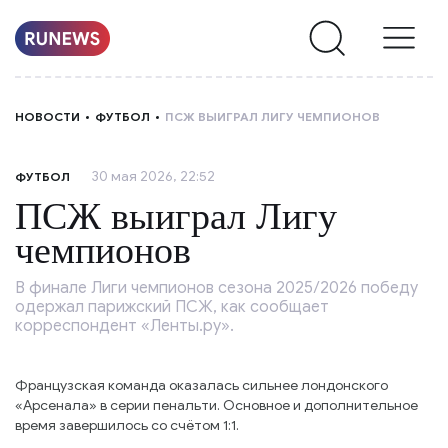
НОВОСТИ
НОВОСТИ
ФУТБОЛ
ПСЖ ВЫИГРАЛ ЛИГУ ЧЕМПИОНОВ
РУБРИКИ
30 мая 2026, 22:52
ФУТБОЛ
О
ПСЖ выиграл Лигу
НАС
чемпионов
В финале Лиги чемпионов сезона 2025/2026 победу
одержал парижский ПСЖ, как сообщает
корреспондент «Ленты.ру».
Французская команда оказалась сильнее лондонского
«Арсенала» в серии пенальти. Основное и дополнительное
время завершилось со счётом 1:1.