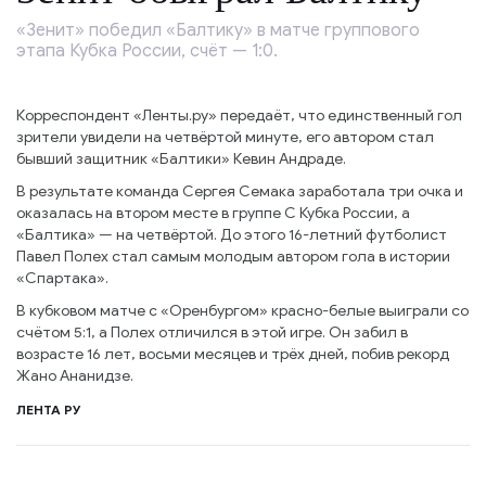
«Зенит» победил «Балтику» в матче группового
этапа Кубка России, счёт — 1:0.
Корреспондент «Ленты.ру» передаёт, что единственный гол
зрители увидели на четвёртой минуте, его автором стал
бывший защитник «Балтики» Кевин Андраде.
В результате команда Сергея Семака заработала три очка и
оказалась на втором месте в группе С Кубка России, а
«Балтика» — на четвёртой. До этого 16-летний футболист
Павел Полех стал самым молодым автором гола в истории
«Спартака».
В кубковом матче с «Оренбургом» красно-белые выиграли со
счётом 5:1, а Полех отличился в этой игре. Он забил в
возрасте 16 лет, восьми месяцев и трёх дней, побив рекорд
Жано Ананидзе.
ЛЕНТА РУ