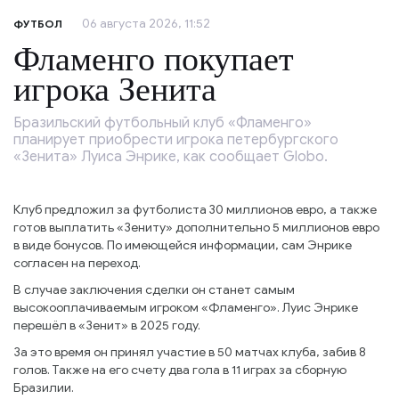
06 августа 2026, 11:52
ФУТБОЛ
Фламенго покупает
игрока Зенита
Бразильский футбольный клуб «Фламенго»
планирует приобрести игрока петербургского
«Зенита» Луиса Энрике, как сообщает Globo.
Клуб предложил за футболиста 30 миллионов евро, а также
готов выплатить «Зениту» дополнительно 5 миллионов евро
в виде бонусов. По имеющейся информации, сам Энрике
согласен на переход.
В случае заключения сделки он станет самым
высокооплачиваемым игроком «Фламенго». Луис Энрике
перешёл в «Зенит» в 2025 году.
За это время он принял участие в 50 матчах клуба, забив 8
голов. Также на его счету два гола в 11 играх за сборную
Бразилии.