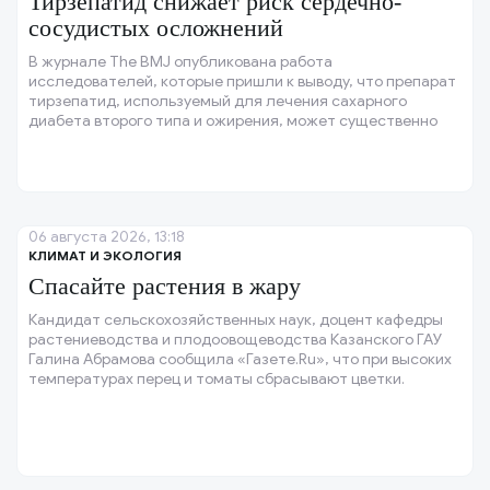
Тирзепатид снижает риск сердечно-
сосудистых осложнений
В журнале The BMJ опубликована работа
исследователей, которые пришли к выводу, что препарат
тирзепатид, используемый для лечения сахарного
диабета второго типа и ожирения, может существенно
снижать риск инфаркта, инсульта и других тяжёлых
сердечно-сосудистых осложнений у пациентов с высоким
риском.
06 августа 2026, 13:18
КЛИМАТ И ЭКОЛОГИЯ
Спасайте растения в жару
Кандидат сельскохозяйственных наук, доцент кафедры
растениеводства и плодоовощеводства Казанского ГАУ
Галина Абрамова сообщила «Газете.Ru», что при высоких
температурах перец и томаты сбрасывают цветки.