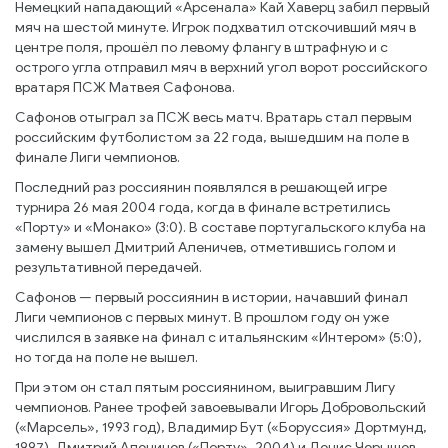
Немецкий нападающий «Арсенала» Кай Хаверц забил первый
мяч на шестой минуте. Игрок подхватил отскочивший мяч в
центре поля, прошёл по левому флангу в штрафную и с
острого угла отправил мяч в верхний угол ворот российского
вратаря ПСЖ Матвея Сафонова.
Сафонов отыграл за ПСЖ весь матч. Вратарь стал первым
российским футболистом за 22 года, вышедшим на поле в
финале Лиги чемпионов.
Последний раз россиянин появлялся в решающей игре
турнира 26 мая 2004 года, когда в финале встретились
«Порту» и «Монако» (3:0). В составе португальского клуба на
замену вышел Дмитрий Аленичев, отметившись голом и
результативной передачей.
Сафонов — первый россиянин в истории, начавший финал
Лиги чемпионов с первых минут. В прошлом году он уже
числился в заявке на финал с итальянским «Интером» (5:0),
но тогда на поле не вышел.
При этом он стал пятым россиянином, выигравшим Лигу
чемпионов. Ранее трофей завоевывали Игорь Добровольский
(«Марсель», 1993 год), Владимир Бут («Боруссия» Дортмунд,
1997), Дмитрий Аленичев («Порту», 2004) и Денис Черышев