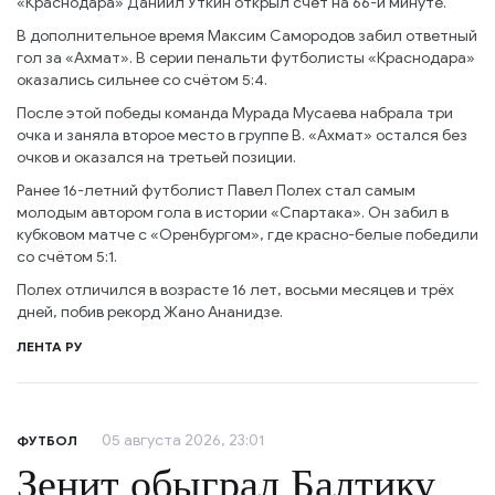
«Краснодара» Даниил Уткин открыл счёт на 66-й минуте.
В дополнительное время Максим Самородов забил ответный
гол за «Ахмат». В серии пенальти футболисты «Краснодара»
оказались сильнее со счётом 5:4.
После этой победы команда Мурада Мусаева набрала три
очка и заняла второе место в группе В. «Ахмат» остался без
очков и оказался на третьей позиции.
Ранее 16-летний футболист Павел Полех стал самым
молодым автором гола в истории «Спартака». Он забил в
кубковом матче с «Оренбургом», где красно-белые победили
со счётом 5:1.
Полех отличился в возрасте 16 лет, восьми месяцев и трёх
дней, побив рекорд Жано Ананидзе.
ЛЕНТА РУ
05 августа 2026, 23:01
ФУТБОЛ
Зенит обыграл Балтику