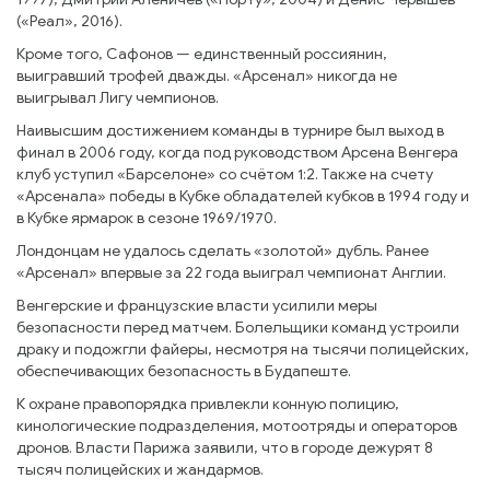
(«Реал», 2016).
Кроме того, Сафонов — единственный россиянин,
выигравший трофей дважды. «Арсенал» никогда не
выигрывал Лигу чемпионов.
Наивысшим достижением команды в турнире был выход в
финал в 2006 году, когда под руководством Арсена Венгера
клуб уступил «Барселоне» со счётом 1:2. Также на счету
«Арсенала» победы в Кубке обладателей кубков в 1994 году и
в Кубке ярмарок в сезоне 1969/1970.
Лондонцам не удалось сделать «золотой» дубль. Ранее
«Арсенал» впервые за 22 года выиграл чемпионат Англии.
Венгерские и французские власти усилили меры
безопасности перед матчем. Болельщики команд устроили
драку и подожгли файеры, несмотря на тысячи полицейских,
обеспечивающих безопасность в Будапеште.
К охране правопорядка привлекли конную полицию,
кинологические подразделения, мотоотряды и операторов
дронов. Власти Парижа заявили, что в городе дежурят 8
тысяч полицейских и жандармов.