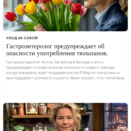
УХОД ЗА СОБОЙ
Гастроэнтеролог предупреждает об
опасности употребления тюльпанов.
Гастроэнтеролог Антон Загайнов в беседе с aif.ru
предупредил о смертельной опасности нового тренда,
когда женщины едят подаренные на 8 Марта тюльпаны и
выкладывают ролики в соцсети. Врач указал, что тюльпаны
— ядовитые цветы, поскольку содержат опасные
алкалоиды — тулипалины А и В.
07 марта 2025, 19:19