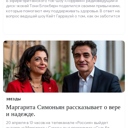
В эфире британского ток-шоу «Лоррейн» радиоведущий и
диск-жокей Тони Блэкберн поделился своими привычками,
которые помогают ему поддерживать здоровье. В ответ на
вопрос ведущей шоу Кейт Гаррауэй о том, как он заботится
о своём здоровье после перенесённых в 2023 году сепсиса
и пневмонии, Блэкберн рассказал, что старается не
напрягать себя физическими нагрузками и не употребляет
мясо.
20 апреля 2025, 10:19
ЗВЕЗДЫ
Маргарита Симоньян рассказывает о вере
и надежде.
20 апреля в 13 часов на телеканале «Россия» выйдет
интервью Маргариты Симоньян в программе «Судьба