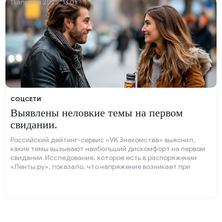
11 апреля 2025, 13:01
COЦСЕТИ
Выявлены неловкие темы на первом
свидании.
Российский дейтинг-сервис «VK Знакомства» выяснил,
какие темы вызывают наибольший дискомфорт на первом
свидании. Исследование, которое есть в распоряжении
«Ленты.ру», показало, что напряжение возникает при
разговоре о личных финансах — на это пожаловались 35 %
опрошенных.