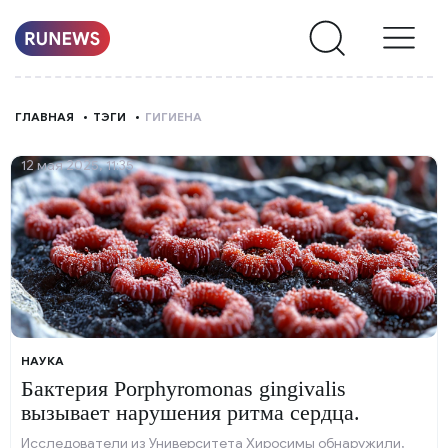
НОВОСТИ
ГЛАВНАЯ
ТЭГИ
ГИГИЕНА
РУБРИКИ
12 мая 2025, 11:35
О
НАС
НАУКА
Бактерия Porphyromonas gingivalis
вызывает нарушения ритма сердца.
Исследователи из Университета Хиросимы обнаружили,