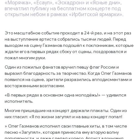
«Морячка», «Есаул», «Эскадрон» и «Ясные дни»,
впечатлил публику на бесплатном концерте под
открытым небом в рамках «Ирбитской ярмарки».
Это масштабное событие проходит в 24-й раз, и на этот раз
на выступление артиста собрались тысячи людей. Перед
выходом на сцену Газманов подошёл к поклонникам, которые
ждали его в первых рядах сбоку от сцены, поздоровался и
пожал многим руки.
Один из пожилых фанатов вручил певцу флаг России и
выразил благодарность за творчество. Когда Олег Газманов
появился на сцене, зрители разразились аплодисментами и
восторженными возгласами.
«В первых рядах в основном одна молодёжь!» — удивился
исполнитель.
Многие пришедшие на концерт держали плакаты. Один из
них гласил: «Я по жизни загулял и на ваш концерт попал!
» Олег Газманов исполнил свои главные хиты, в том числе
песню «Загулял», которая принесла ему вторую волну
популярности, и даже сделал колесо. Артист вдохновил