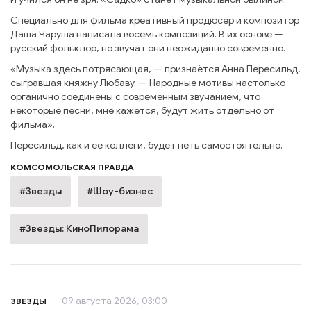
Специально для фильма креативный продюсер и композитор
Даша Чаруша написала восемь композиций. В их основе —
русский фольклор, но звучат они неожиданно современно.
«Музыка здесь потрясающая, — признаётся Анна Пересильд,
сыгравшая княжну Любаву. — Народные мотивы настолько
органично соединены с современным звучанием, что
некоторые песни, мне кажется, будут жить отдельно от
фильма».
Пересильд, как и её коллеги, будет петь самостоятельно.
КОМСОМОЛЬСКАЯ ПРАВДА
#Звезды
#Шоу-бизнес
#Звезды: КиноПилорама
09 августа 2026, 03:00
ЗВЕЗДЫ