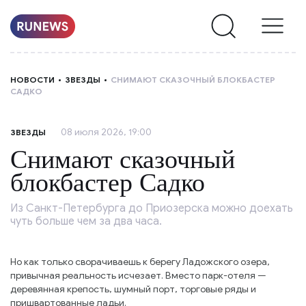
НОВОСТИ
НОВОСТИ
ЗВЕЗДЫ
СНИМАЮТ СКАЗОЧНЫЙ БЛОКБАСТЕР
САДКО
РУБРИКИ
08 июля 2026, 19:00
ЗВЕЗДЫ
О
Снимают сказочный
НАС
блокбастер Садко
Из Санкт-Петербурга до Приозерска можно доехать
чуть больше чем за два часа.
Но как только сворачиваешь к берегу Ладожского озера,
привычная реальность исчезает. Вместо парк-отеля —
деревянная крепость, шумный порт, торговые ряды и
пришвартованные ладьи.