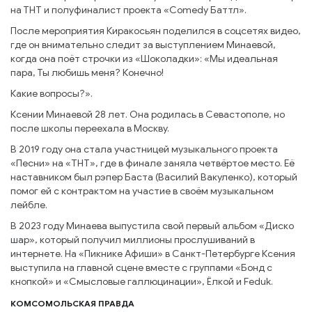
на ТНТ и полуфиналист проекта «Comedy Баттл».
После мероприятия Киракосьян поделился в соцсетях видео,
где он внимательно следит за выступлением Минаевой,
когда она поёт строчки из «Шоколадки»: «Мы идеальная
пара, Ты любишь меня? Конечно!
Какие вопросы?».
Ксении Минаевой 28 лет. Она родилась в Севастополе, но
после школы переехала в Москву.
В 2019 году она стала участницей музыкального проекта
«Песни» на «ТНТ», где в финале заняла четвёртое место. Её
наставником был рэпер Баста (Василий Вакуленко), который
помог ей с контрактом на участие в своём музыкальном
лейбле.
В 2023 году Минаева выпустила свой первый альбом «Диско
шар», который получил миллионы прослушиваний в
интернете. На «Пикнике Афиши» в Санкт-Петербурге Ксения
выступила на главной сцене вместе с группами «Бонд с
кнопкой» и «Смысловые галлюцинации», Ёлкой и Feduk.
КОМСОМОЛЬСКАЯ ПРАВДА