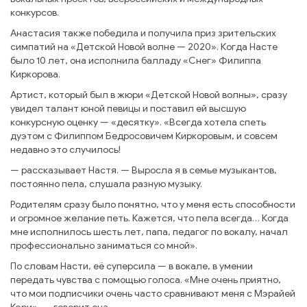
конкурсов.
Анастасия также победила и получила приз зрительских
симпатий на «Детской Новой волне — 2020». Когда Насте
было 10 лет, она исполнила балладу «Снег» Филиппа
Киркорова.
Артист, который был в жюри «Детской Новой волны», сразу
увидел талант юной певицы и поставил ей высшую
конкурсную оценку — «десятку». «Всегда хотела спеть
дуэтом с Филиппом Бедросовичем Киркоровым, и совсем
недавно это случилось!
— рассказывает Настя. — Выросла я в семье музыкантов,
постоянно пела, слушала разную музыку.
Родителям сразу было понятно, что у меня есть способности
и огромное желание петь. Кажется, что пела всегда… Когда
мне исполнилось шесть лет, папа, педагог по вокалу, начал
профессионально заниматься со мной».
По словам Насти, её суперсила — в вокале, в умении
передать чувства с помощью голоса. «Мне очень приятно,
что мои подписчики очень часто сравнивают меня с Мэрайей