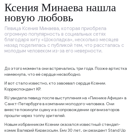
Ксения Минаева нашла
новую любовь
Певица Ксения Минаева, которая приобрела
огромную популярность в социальных сетях
благодаря хиту «Шоколадка», несколько месяцев
назад поделилась с публикой тем, что рассталась с
молодым человеком из-за его неверности.
До этого момента они встречались три года. Позже артистка
намекнула, что её сердце несвободно.
И вот стало известно, кто завоевал сердце Ксении.
Корреспондент KP.
RU увидела певицу после выступления на «Пикнике Афиши» в
Санкт-Петербурге в компании молодого человека. Они
вместе покинули сцену и в сопровождении организаторов
прошли через толпу зрителей.
Новым избранником Ксении оказался известный стендап-
комик Валерий Киракосьян. Ему 30 лет, он резидент Stand Up