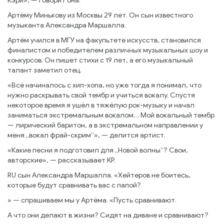
Кэри», — говорит она.
Артёму Минькову из Москвы 29 лет. Он сын известного
музыканта Александра Маршалла.
Артём учился в МГУ на факультете искусств, становился
финалистом и победителем различных музыкальных шоу и
конкурсов. Он пишет стихи с 19 лет, а его музыкальный
талант заметил отец.
«Всё начиналось с хип-хопа, но уже тогда я понимал, что
нужно раскрывать свой тембр и учиться вокалу. Спустя
некоторое время я ушёл в тяжёлую рок-музыку и начал
заниматься экстремальным вокалом… Мой вокальный тембр
— лирический баритон, а в экстремальном направлении у
меня „вокал фрай-скрим“», — делится артист.
«Какие песни я подготовил для „Новой волны“? Свои,
авторские», — рассказывает KP.
RU сын Александра Маршалла. «Хейтеров не боитесь,
которые будут сравнивать вас с папой?
» — спрашиваем мы у Артёма. «Пусть сравнивают.
А что они делают в жизни? Сидят на диване и сравнивают?