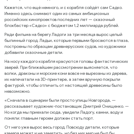
Кажется, что ещё немного, и с корабля сойдёт сам Садко.
Именно здесь снимают один из самых амбициозных
российских кинопроектов последних лет — сказочный
блокбастер «Садко» с бюджетом 1,2 миллиарда рублей.
Ради фильма на берегу Ладоги за три месяца вырос целый
былинный город. Ладьи, которые первыми бросаются в глаза,
построены по образцам древнерусских судов, но художники
добавили сказочные детали.
На носу каждого корабля красуются головы фантастических
зверей. При ближайшем рассмотрении выясняется, что
волки, драконы и морские кони вовсе не вырезаны из дерева,
их напечатали на 3D-принтере, а затем вручную покрыли
фактурой, чтобы отличить от настоящей древесины было
невозможно.
«Сначала в сценарии были просто улицы Новгорода, —
рассказывает художник-постановщик Дмитрий Онищенко. —
Но когда мы приехали сюда, увидели Ладогу, камни, воду и
поняли: главным героем должен стать порт.
От него уже вырос весь город. Повсюду детали, которые
камера может и не заметить, но без них мир не был бы