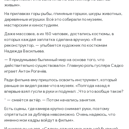
живым».
На прилавках горы рыбы, глиняные горшки, шкуры животных,
деревянные игрушки. Всё это собирали по музеям,
мастерским и киностудиям.
Даже массовке, а их 150 человек, достались костюмы, в
которых каждая заплатка сделана вручную. «Я не
реконструктор, — улыбается художник по костюмам
Надежда Васильева.
— Я придумываю былинный мир на основе того, что
действительно существовало». Главную роль гусляра Садко
играет Антон Рогачёв.
Ради фильма ему пришлось освоить инструмент, который
раньше он видел разве что в музеях. «Полгода назад я
впервые взял гусли в руки и подумал: „Что это вообще такое?
“ — смеётся актёр. — Потом начались занятия.
Есть сцены, где камера крупно снимает руки, поэтому
спрятаться за дублёра невозможно. Очень надеюсь, что
именно мои кадры войдут в фильм».
И учился он не зря. «Садко» станет музыкальной былиной.