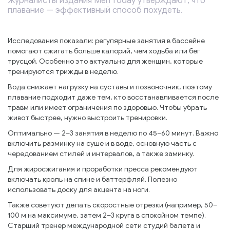
Журналисты издания Men Today утверждают, что
плавание — эффективный способ похудеть.
Исследования показали: регулярные занятия в бассейне
помогают сжигать больше калорий, чем ходьба или бег
трусцой. Особенно это актуально для женщин, которые
тренируются трижды в неделю.
Вода снижает нагрузку на суставы и позвоночник, поэтому
плавание подходит даже тем, кто восстанавливается после
травм или имеет ограничения по здоровью. Чтобы убрать
живот быстрее, нужно выстроить тренировки.
Оптимально — 2–3 занятия в неделю по 45–60 минут. Важно
включить разминку на суше и в воде, основную часть с
чередованием стилей и интервалов, а также заминку.
Для жиросжигания и проработки пресса рекомендуют
включать кроль на спине и баттерфляй. Полезно
использовать доску для акцента на ноги.
Также советуют делать скоростные отрезки (например, 50–
100 м на максимуме, затем 2–3 круга в спокойном темпе).
Старший тренер международной сети студий балета и