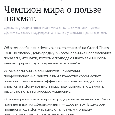
Чемпион мира о пользе
шахмат.
Действующий чемпион мира по шахматам Гукеш
Доммараджу подчеркнул пользу шахмат для детей.
Об этом сообщает «Чемпионат» со ссылкой на Grand Chess
Tour. По словам Доммараджу, многочисленные исследования
показали, что дети, которым преподают шахматы в школе,
демонстрируют лучшие результаты в учёбе.
«Даже если они не занимаются шахматами
профессионально, занятие ими в качестве хобби может
иметь положительные эффекты», — отметил индийский
спортсмен. Доммараджу также подчеркнул, что шахматы
развивают стратегическое мышление.
«Даже игра в шахматы просто ради развлечения может быть
полезна в других сферах жизни», — добавил он. В декабре
прошлого года Доммараджу стал самым молодым
чемпионом мира по шахматам в истории.