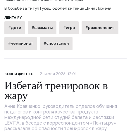
В борьбе за титул Гукеш одолел китайца Дина Лиженя.
ЛЕНТА РУ
#дети
#шахматы
#игра
#развлечения
#чемпионат
#спортсмен
21 июля 2026, 12:01
ЗОЖ И ФИТНЕС
Избегай тренировок в
жару
Анна Кравченко, руководитель отделов обучения
педагогов и контроля качества продукта
международной сети студий балета и растяжки
LEVITA, в беседе с корреспондентом «Ленты.ру»
рассказала об опасности тренировок в жару.