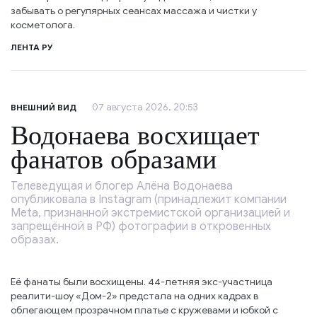
забывать о регулярных сеансах массажа и чистки у
косметолога.
ЛЕНТА РУ
07 августа 2026, 20:53
ВНЕШНИЙ ВИД
Водонаева восхищает
фанатов образами
Телеведущая и блогер Алёна Водонаева
опубликовала в Instagram (принадлежит компании
Meta, признанной экстремистской организацией и
запрещённой в РФ) фотографии в откровенных
образах.
Её фанаты были восхищены. 44-летняя экс-участница
реалити-шоу «Дом-2» предстала на одних кадрах в
облегающем прозрачном платье с кружевами и юбкой с