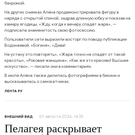
бахромой.
На других снимках Алёна продемонстрировала фигуру в
наряде с открытой спиной, задрав длинную юбку и показав на
камеру ягодицы. «Жду, когда к вечеру спадёт жара», —
подписала знаменитость свою фотосессию.
Пользователи сети выразили восторг по поводу публикации
Водонаевой. «Богиня», «Дива!
Не устану это повторять», «Жара точно не спадёт от такой
красоты», «Роковая женщина», «Как же это красиво! Высшее
искусство», — писали они в комментариях.
В июле Алёна также делилась фотографиями в бикини и
высказывалась о самокатчиках.
ЛЕНТА РУ
07 августа 2026, 14:35
ВНЕШНИЙ ВИД
Пелагея раскрывает