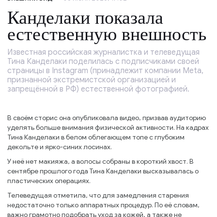
Канделаки показала
естественную внешность
Известная российская журналистка и телеведущая
Тина Канделаки поделилась с подписчиками своей
страницы в Instagram (принадлежит компании Meta,
признанной экстремистской организацией и
запрещённой в РФ) естественной фотографией.
В своём сторис она опубликовала видео, призвав аудиторию
уделять больше внимания физической активности. На кадрах
Тина Канделаки в белом облегающем топе с глубоким
декольте и ярко-синих лосинах.
У неё нет макияжа, а волосы собраны в короткий хвост. В
сентябре прошлого года Тина Канделаки высказывалась о
пластических операциях.
Телеведущая отметила, что для замедления старения
недостаточно только аппаратных процедур. По её словам,
важно грамотно подобрать уход за кожей, а также не