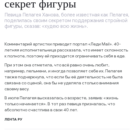
секрет фигуры
Певица Пелагея Ханова, более известная как Пелагея,
поделилась своим секретом поддержания стройной
фигуры, сказав: «худею всю жизнь».
Комментарий артистки приводит портал «Леди Mail». 40-
летняя исполнительница рассказала, что имеет склонность
к полноте, поэтому ей приходится ограничивать себя в еде.
При этом она отметила, что всё равно очень любит,
например, пельмени, и иногда позволяет себе их. Пелагея
также подчеркнула, что если бы её деятельность не была
связана со сценой, она бы не уделяла столько внимания
своему весу.
В июле Пелагея высказалась о возрасте, заявив: «жизнь
только начинается». В тот раз певица призналась, что
абсолютно счастлива в свои 40 лет.
ЛЕНТА РУ