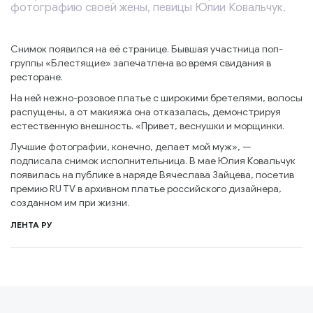
фотографию своей жены, певицы Юлии Ковальчук.
Снимок появился на её странице. Бывшая участница поп-
группы «Блестящие» запечатлена во время свидания в
ресторане.
На ней нежно-розовое платье с широкими бретелями, волосы
распущены, а от макияжа она отказалась, демонстрируя
естественную внешность. «Привет, веснушки и морщинки.
Лучшие фотографии, конечно, делает мой муж», —
подписала снимок исполнительница. В мае Юлия Ковальчук
появилась на публике в наряде Вячеслава Зайцева, посетив
премию RU TV в архивном платье российского дизайнера,
созданном им при жизни.
ЛЕНТА РУ