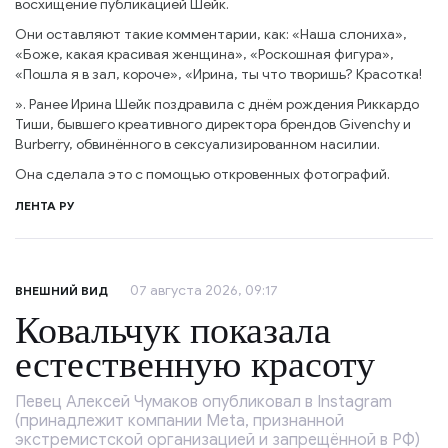
восхищение публикацией Шейк.
Они оставляют такие комментарии, как: «Наша слониха»,
«Боже, какая красивая женщина», «Роскошная фигура»,
«Пошла я в зал, короче», «Ирина, ты что творишь? Красотка!
». Ранее Ирина Шейк поздравила с днём рождения Риккардо
Тиши, бывшего креативного директора брендов Givenchy и
Burberry, обвинённого в сексуализированном насилии.
Она сделала это с помощью откровенных фотографий.
ЛЕНТА РУ
07 августа 2026, 09:17
ВНЕШНИЙ ВИД
Ковальчук показала
естественную красоту
Певец Алексей Чумаков опубликовал в Instagram
(принадлежит компании Meta, признанной
экстремистской организацией и запрещённой в РФ)