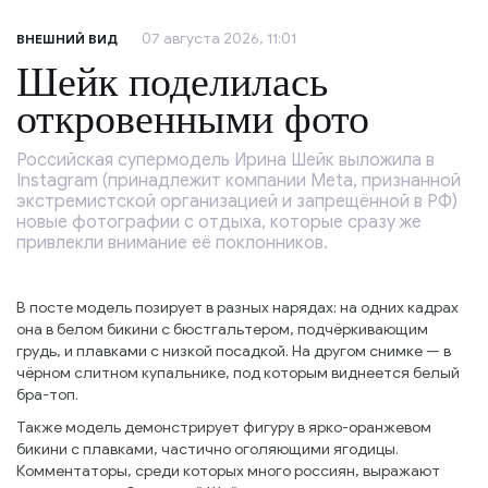
07 августа 2026, 11:01
ВНЕШНИЙ ВИД
Шейк поделилась
откровенными фото
Российская супермодель Ирина Шейк выложила в
Instagram (принадлежит компании Meta, признанной
экстремистской организацией и запрещённой в РФ)
новые фотографии с отдыха, которые сразу же
привлекли внимание её поклонников.
В посте модель позирует в разных нарядах: на одних кадрах
она в белом бикини с бюстгальтером, подчёркивающим
грудь, и плавками с низкой посадкой. На другом снимке — в
чёрном слитном купальнике, под которым виднеется белый
бра-топ.
Также модель демонстрирует фигуру в ярко-оранжевом
бикини с плавками, частично оголяющими ягодицы.
Комментаторы, среди которых много россиян, выражают