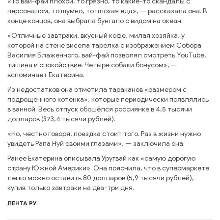
«То вай-фай плохой, то грязно, то какие-то скандалы с
персоналом, то шумно, то плохая еда», — рассказала она. В
конце концов, она выбрала бунгало с видом на океан.
«Отличные завтраки, вкусный кофе, милая хозяйка, у
которой на стене висела тарелка с изображением Собора
Василия Блаженного, вай-фай позволял смотреть YouTube,
тишина и спокойствие. Четыре собаки бонусом», —
вспоминает Екатерина.
Из недостатков она отметила тараканов «размером с
подрощенного котёнка», которые периодически появлялись
в ванной. Весь отпуск обошёлся россиянке в 4,5 тысячи
долларов (373,4 тысячи рублей).
«Но, честно говоря, поездка стоит того. Раз в жизни нужно
увидеть Рапа Нуй своими глазами», — заключила она.
Ранее Екатерина описывала Уругвай как «самую дорогую
страну Южной Америки». Она пояснила, что в супермаркете
легко можно оставить 80 долларов (5,9 тысячи рублей),
купив только завтраки на два-три дня.
ЛЕНТА РУ