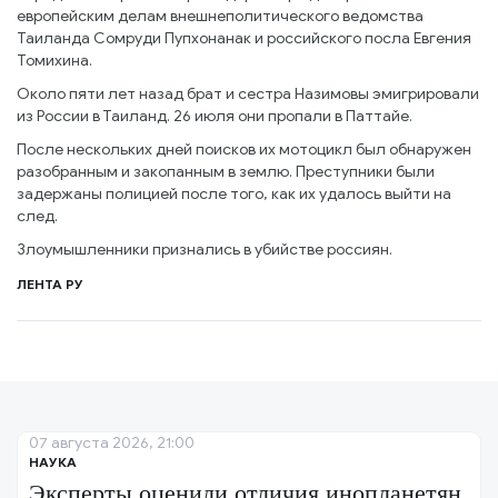
европейским делам внешнеполитического ведомства
Таиланда Сомруди Пупхонанак и российского посла Евгения
Томихина.
Около пяти лет назад брат и сестра Назимовы эмигрировали
из России в Таиланд. 26 июля они пропали в Паттайе.
После нескольких дней поисков их мотоцикл был обнаружен
разобранным и закопанным в землю. Преступники были
задержаны полицией после того, как их удалось выйти на
след.
Злоумышленники признались в убийстве россиян.
ЛЕНТА РУ
07 августа 2026, 21:00
НАУКА
Эксперты оценили отличия инопланетян