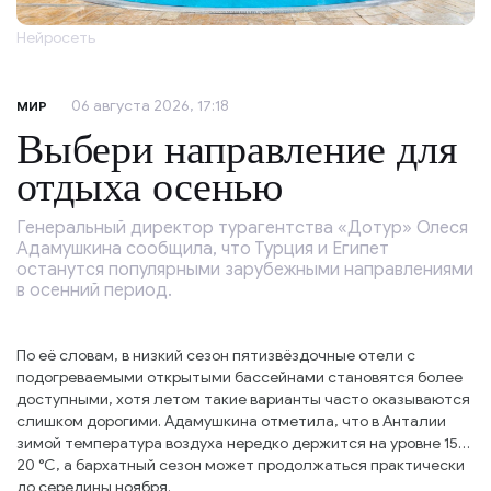
Нейросеть
06 августа 2026, 17:18
МИР
Выбери направление для
отдыха осенью
Генеральный директор турагентства «Дотур» Олеся
Адамушкина сообщила, что Турция и Египет
останутся популярными зарубежными направлениями
в осенний период.
По её словам, в низкий сезон пятизвёздочные отели с
подогреваемыми открытыми бассейнами становятся более
доступными, хотя летом такие варианты часто оказываются
слишком дорогими. Адамушкина отметила, что в Анталии
зимой температура воздуха нередко держится на уровне 15…
20 °C, а бархатный сезон может продолжаться практически
до середины ноября.