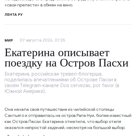
«свои прелести» в обмен на вино.
ЛЕНТА РУ
07 августа 2026, 07:35
МИР
Екатерина описывает
поездку на Остров Пасхи
Екатерина, российская тревел-блогерша,
поделилась впечатлениями об Острове Пасхи в
своём Telegram-канале Dos cervezas, por favor (в
Южной Америке).
Она начала своё путешествие из чилийской столицы
Сантьяго и отправилась на остров Рапа Нуи, более известный
как Остров Пасхи. Екатерина отметила, что выбор отеля
оказался непростой задачей, несмотря на большой выбор.