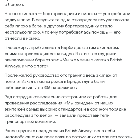
в Лондон.
Члены экипажа — бортпроводники и пилоты — употребляли
водку и пиво. В результате одна стюардесса почувствовала
себя плохо в баре, а другому бортпроводнику стало
настолько плохо, что ему потребовалась помощь — его
отнесли в номер.
Пассажиры, прибывшие на Барбадос с этим экипажем,
снимали происходящее на видео. В ответ сотрудники
авиакомпании бормотали: «Мы же члены экипажа British
Airways, и что с того».
После жалоб руководство отстранило весь экипаж от
полёта. Из-за отмены рейса в Бриджтауне были
заблокированы до 336 пассажиров.
Ряд сотрудников временно отстранили от работы для
проведения расследования. «Мы ожидаем от наших
экипажей самых высоких стандартов и в срочном порядке
расследуем это дело», — заявили представители
транспортной компании.
Ранее другая стюардесса из British Airways вела себя
неподобающе: она предложила сотруднику отеля потрогать