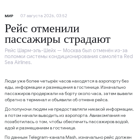
07 августа 2026, 03:52
МИР
Рейс отменили
пассажиры страдают
Рейс Шарм-эль-Шейх — Москва был отменён из-за
поломки системы кондиционирования самолёта Red
Sea Airlines.
Люди уже более четырёх часов находятся в аэропорту без
еды, информации и размещения в гостинице. Изначально
пассажиров продержали на борту около часа, затем вывели
обратно в терминал и объявили об отмене рейса.
До полуночи людям не предоставляли никакой информации,
а потом начали выводить из аэропорта. Авиакомпания не
позаботилась о том, чтобы обеспечить пассажиров водой,
едой и размещением в гостинице.
По данным Telegram-канала Mash, изначально рейс должен