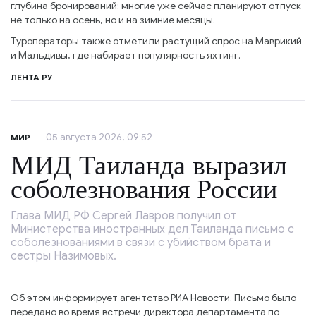
глубина бронирований: многие уже сейчас планируют отпуск
не только на осень, но и на зимние месяцы.
Туроператоры также отметили растущий спрос на Маврикий
и Мальдивы, где набирает популярность яхтинг.
ЛЕНТА РУ
05 августа 2026, 09:52
МИР
МИД Таиланда выразил
соболезнования России
Глава МИД РФ Сергей Лавров получил от
Министерства иностранных дел Таиланда письмо с
соболезнованиями в связи с убийством брата и
сестры Назимовых.
Об этом информирует агентство РИА Новости. Письмо было
передано во время встречи директора департамента по