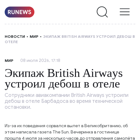
НОВОСТИ
НОВОСТИ
МИР
ЭКИПАЖ BRITISH AIRWAYS УСТРОИЛ ДЕБОШ В
ОТЕЛЕ
РУБРИКИ
08 июля 2026, 17:18
МИР
О
Экипаж British Airways
НАС
устроил дебош в отеле
Сотрудники авиакомпании British Airways устроили
дебош в отеле Барбадоса во время технической
остановки.
Из-за их поведения сорвался вылет в Великобританию, об
этом написала газета The Sun. Вечеринка в гостинице
прошла 4 июля за несколько часов до отправления самолёта