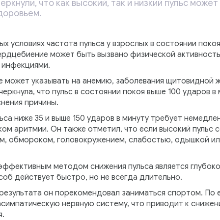
еркнули, что как высокий, так и низкий пульс може
доровьем.
ых условиях частота пульса у взрослых в состоянии покоя
сердцебиение может быть вызвано физической активност
 инфекциями.
же может указывать на анемию, заболевания щитовидной 
еркнула, что пульс в состоянии покоя выше 100 ударов в
нения причины.
льса ниже 35 и выше 150 ударов в минуту требует немедл
ом аритмии. Он также отметил, что если высокий пульс
м, обмороком, головокружением, слабостью, одышкой ил
 эффективным методом снижения пульса является глубоко
соб действует быстро, но не всегда длительно.
результата он порекомендовал заниматься спортом. По е
симпатическую нервную систему, что приводит к сниже
я.