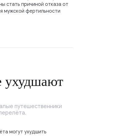
ны стать причиной отказа от
для мужской фертильности
.
е ухудшают
ывалые путешественники
 перелёта.
ёта могут ухудшить