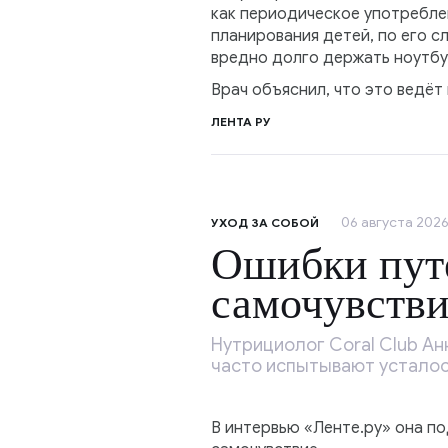
как периодическое употреблен
планирования детей, по его с
вредно долго держать ноутбук
Врач объяснил, что это ведёт
ЛЕНТА РУ
06 августа 2026,
УХОД ЗА СОБОЙ
Ошибки пут
самочувств
Нутрициолог Coral Club А
часто испытывают усталост
В интервью «Ленте.ру» она по