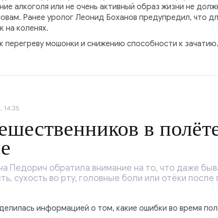
ие алкоголя или не очень активный образ жизни не долж
ловам. Ранее уролог Леонид Боханов предупредил, что 
 на коленях.
 к перегреву мошонки и снижению способности к зачатию
 14:35
ешественников в полёт
ие
нна Педорич обратила внимание на то, что даже б
ь, сухость во рту, головные боли или отёки после
делилась информацией о том, какие ошибки во время пол