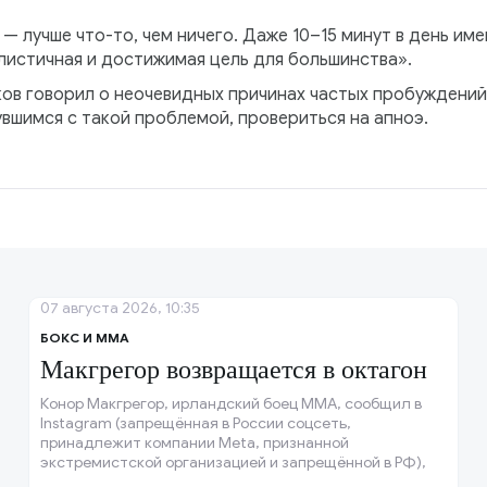
— лучше что-то, чем ничего. Даже 10–15 минут в день им
листичная и достижимая цель для большинства».
ов говорил о неочевидных причинах частых пробуждений
вшимся с такой проблемой, провериться на апноэ.
07 августа 2026, 10:35
БОКС И ММА
Макгрегор возвращается в октагон
Конор Макгрегор, ирландский боец ММА, сообщил в
Instagram (запрещённая в России соцсеть,
принадлежит компании Meta, признанной
экстремистской организацией и запрещённой в РФ),
что операция на колене прошла успешно, и колено