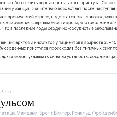
ек, чтобы оценить вероятность такого приступа. Соловь
аний у женщин значительно возрастает после наступлен
яют хронический стресс, недостаток сна, малоподвижный
ные нарушения свёртываемости крови, употребление алко
, что в последние годы сердечно-сосудистые заболевани
аи инфарктов и инсультов у пациентов в возрасте 35–40
% сердечных приступов происходят без типичных симпто
нфаркта может указывать сильная усталость, сохраняющая
, 09:52
пульсом
Наташа Мамдани, Бретт Виктор, Рональд Фройденбе