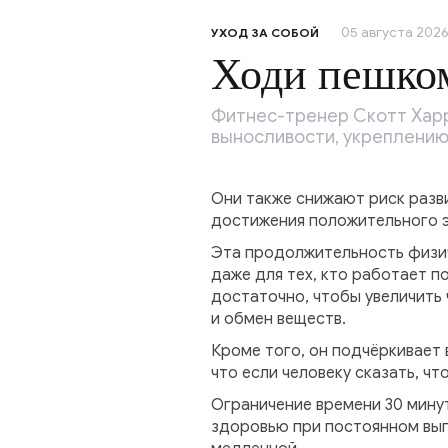
05 августа 2026,
УХОД ЗА СОБОЙ
Ходи пешком
Фитнес-тренер Скотт Харр
выносливости, укреплению
Они также снижают риск разви
достижения положительного э
Эта продолжительность физич
даже для тех, кто работает п
достаточно, чтобы увеличить
и обмен веществ.
Кроме того, он подчёркивает
что если человеку сказать, чт
Ограничение времени 30 минут
здоровью при постоянном вып