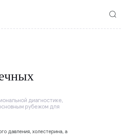
дечных
иональной диагностике,
 основным рубежом для
го давления, холестерина, а