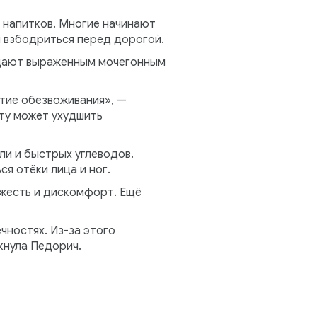
 напитков. Многие начинают
и взбодриться перед дорогой.
ладают выраженным мочегонным
итие обезвоживания», —
ту может ухудшить
ли и быстрых углеводов.
ся отёки лица и ног.
яжесть и дискомфорт. Ещё
чностях. Из-за этого
кнула Педорич.