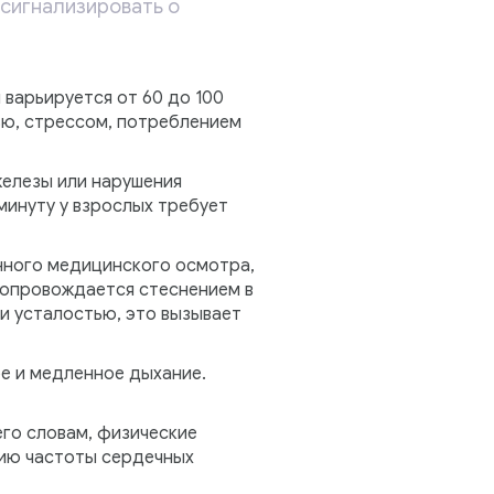
т сигнализировать о
 варьируется от 60 до 100
ью, стрессом, потреблением
железы или нарушения
 минуту у взрослых требует
енного медицинского осмотра,
 сопровождается стеснением в
и усталостью, это вызывает
е и медленное дыхание.
го словам, физические
нию частоты сердечных