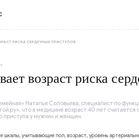
С
ЗРАСТ РИСКА СЕРДЕЧНЫХ ПРИСТУПОВ
01
вает возраст риска сер
емейная» Наталья Соловьева, специалист по функц
ой.ру», что в медицине возраст 40 лет считается
 приступа у мужчин и женщин.
 шкалы, учитывающие пол, возраст, уровень артериально