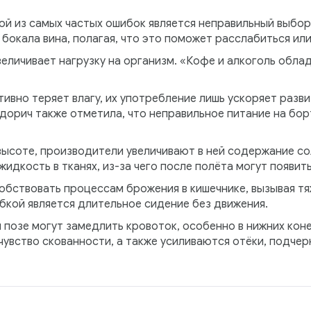
ой из самых частых ошибок является неправильный выбор
 бокала вина, полагая, что это поможет расслабиться ил
величивает нагрузку на организм. «Кофе и алкоголь об
ктивно теряет влагу, их употребление лишь ускоряет разв
дорич также отметила, что неправильное питание на бор
высоте, производители увеличивают в ней содержание со
дкость в тканях, из-за чего после полёта могут появить
обствовать процессам брожения в кишечнике, вызывая т
кой является длительное сидение без движения.
 позе могут замедлить кровоток, особенно в нижних коне
 чувство скованности, а также усиливаются отёки, подчер