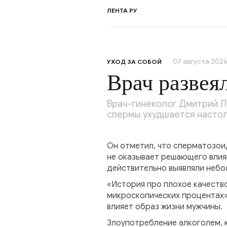
ЛЕНТА РУ
07 августа 2026
УХОД ЗА СОБОЙ
Врач развея
Врач-гинеколог Дмитрий Лу
спермы ухудшается настоль
Он отметил, что сперматозои
не оказывает решающего влия
действительно выявляли небол
«История про плохое качество
микроскопических процентах»
влияет образ жизни мужчины.
Злоупотребление алкоголем, к