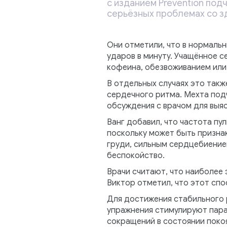
с изданием Prevention подч
серьёзных проблемах со з
Они отметили, что в нормальн
ударов в минуту. Учащённое 
кофеина, обезвоживанием или
В отдельных случаях это так
сердечного ритма. Мехта подч
обсуждения с врачом для выяс
Ванг добавил, что частота пу
поскольку может быть признак
груди, сильным сердцебиение
беспокойство.
Врачи считают, что наиболее
Виктор отметил, что этот спо
Для достижения стабильного 
упражнения стимулируют пара
сокращений в состоянии поко