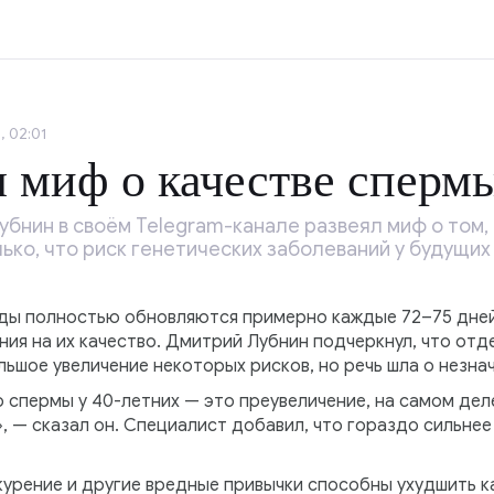
, 02:01
л миф о качестве сперм
бнин в своём Telegram-канале развеял миф о том, 
ко, что риск генетических заболеваний у будущих
ды полностью обновляются примерно каждые 72–75 дней
ния на их качество. Дмитрий Лубнин подчеркнул, что от
ьшое увеличение некоторых рисков, но речь шла о незна
 спермы у 40-летних — это преувеличение, на самом дел
, — сказал он. Специалист добавил, что гораздо сильне
урение и другие вредные привычки способны ухудшить ка