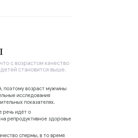
ы
что с возрастом качество
 детей становится выше.
, поэтому возраст мужчины
дельные исследования
чительных показателях.
е речь идёт о
е на репродуктивное здоровье
чество спермы, в то время