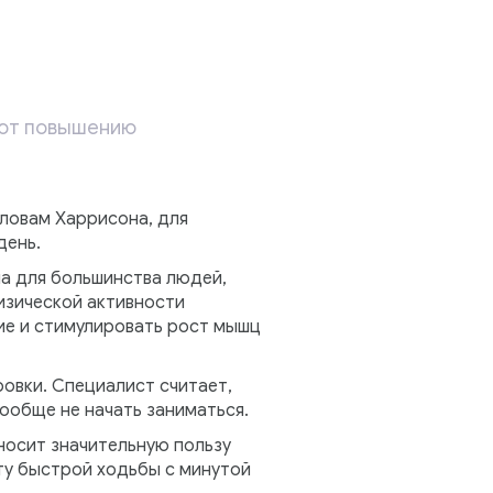
уют повышению
словам Харрисона, для
день.
а для большинства людей,
физической активности
ие и стимулировать рост мышц
овки. Специалист считает,
вообще не начать заниматься.
носит значительную пользу
ту быстрой ходьбы с минутой