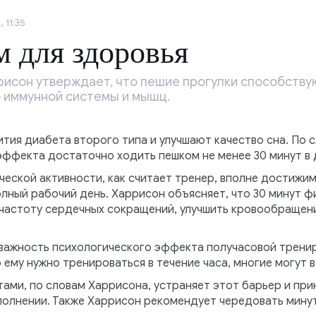
 11:35
 для здоровья
исон утверждает, что пешие прогулки способств
 иммунной системы и мышц.
тия диабета второго типа и улучшают качество сна. По 
ффекта достаточно ходить пешком не менее 30 минут в 
еской активности, как считает тренер, вполне достижим
олный рабочий день. Харрисон объясняет, что 30 минут 
 частоту сердечных сокращений, улучшить кровообращен
 важность психологического эффекта получасовой тренир
о ему нужно тренироваться в течение часа, многие могут 
ами, по словам Харрисона, устраняет этот барьер и при
олнении. Также Харрисон рекомендует чередовать мину